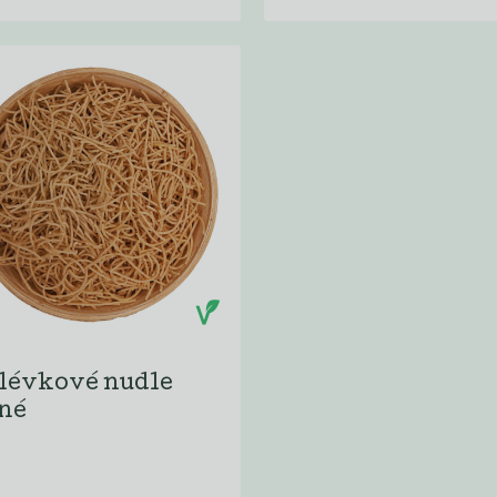
lévkové nudle
tné