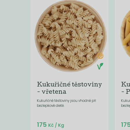
Kukuřičné těstoviny
Ku
- vřetena
- 
Kukuřičné těstoviny jsou vhodné při
Kukuř
bezlepkové dietě.
bezle
Do košíku:
175
17
(175
)
Kč
Kč
/ Kg