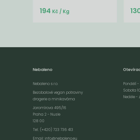
Do košíku:
194
13
(194
)
Kč
Kč
/ Kg
Nebaleno
Otevíra
Nebaleno s.r.o.
Pondělí - 
Sobota 10
Bezobalové vegan potraviny
Neděle - 
drogerie a minikavárna
Jaromírova 495/16
Praha 2 - Nusle
128 00
Webové stránky používají k poskytování služeb, personalizaci reklam a 
Tel.: (+420) 723 736 413
návštěvnosti soubory cookies. Následující volbou souhlasíte s využívání
Email:
info@nebaleno.eu