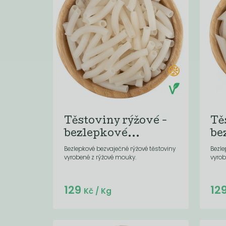
Těstoviny rýžové -
Tě
bezlepkové...
be
Bezlepkové bezvaječné rýžové těstoviny
Bezle
vyrobené z rýžové mouky.
vyrob
Do košíku:
129
12
(129
)
Kč
Kč
/ Kg