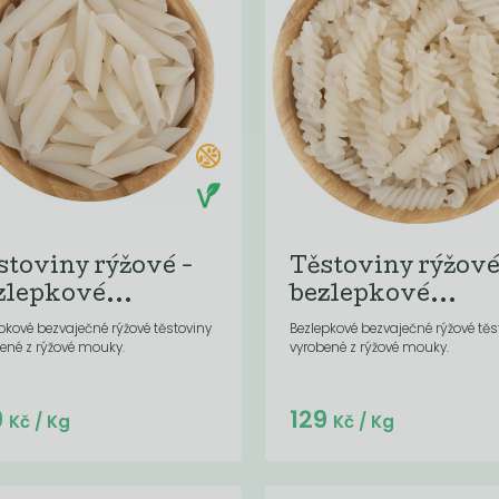
stoviny rýžové -
Těstoviny rýžové
zlepkové...
bezlepkové...
pkové bezvaječné rýžové těstoviny
Bezlepkové bezvaječné rýžové těs
ené z rýžové mouky.
vyrobené z rýžové mouky.
Do košíku:
Do košíku:
9
129
(129
)
(129
)
Kč
Kč
Kč
/ Kg
Kč
/ Kg