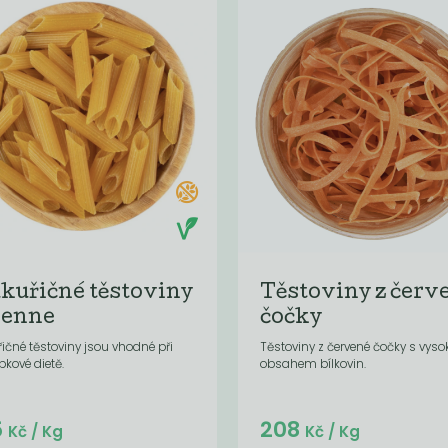
kuřičné těstoviny
Těstoviny z červ
Penne
čočky
ičné těstoviny jsou vhodné při
Těstoviny z červené čočky s vys
pkové dietě.
obsahem bílkovin.
Do košíku:
Do košíku:
5
208
(175
)
(208
)
Kč
Kč
Kč
/ Kg
Kč
/ Kg