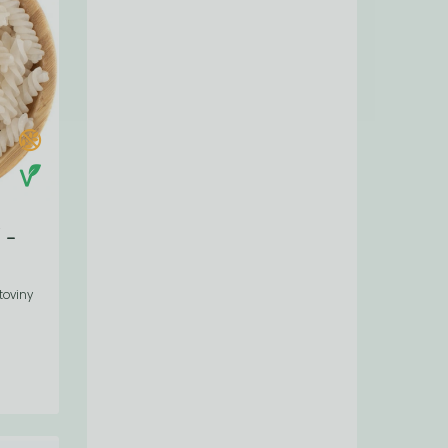
 -
toviny