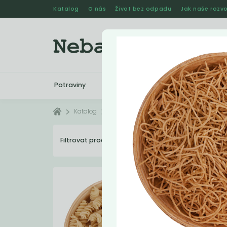
Katalog
O nás
Život bez odpadu
Jak naše rozvo
Potraviny
Drogerie
Kosmetika
Katalog
Potraviny
Těstoviny
Filtrovat produkty
11
Dopo