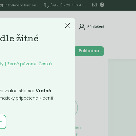
info@nebaleno.eu
(+420) 723 736 413
dat
Přihlášení
dle žitné
Cena celkem
Pokladna
í
0
Kč
ty | Země původu: Česká
Obsah košíku
ší
 vratné sklenici.
Vratná
aticky připočtena k ceně
Obsah košíku
je prázdný