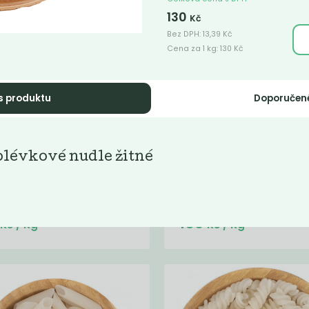
130
Kč
Bez DPH:
13,39
Kč
Cena za 1 kg:
130
Kč
s produktu
Doporučen
O Penne
Bio špagety
molina
semolina
lévkové nudle žitné
cí bezvaječné semolinové
Domácí semolinové těstoviny.
viny.
Do košíku:
Do košíku:
5
109
(75
)
(109
)
Kč
Kč
Kč
/ Kg
Kč
/ Kg