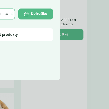
Do košíku
Nakupte ještě za 2 000
a
Kč
získáte dopravu zdarma
K pokladně : 0
é produkty
Kč