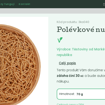
zy fungují
Kontakt
Hle
Kód produktu: 3ka040
Polévkové nu
Ostatní
Akce
Jak naše rozvozy funguj
Výrobce: Těstoviny od Marké
republika
Celý popis
ručené
Nejlevnější
Nejdražší
Nejprodávanější
Nejnověj
Tento produkt Vám doručíme ve
záloha činí 30
a bude autom
Kč
nákupu.
Hmotnost:
Celková cena s DPH