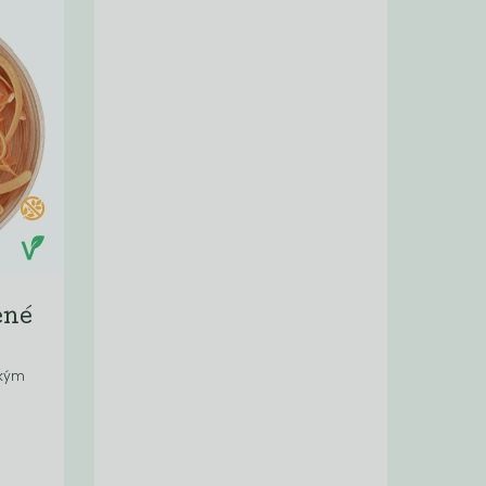
ené
okým