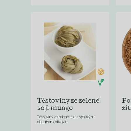
Těstoviny ze zelené
Po
soji mungo
ži
Těstoviny ze zelené soji s vysokým
obsahem bílkovin.