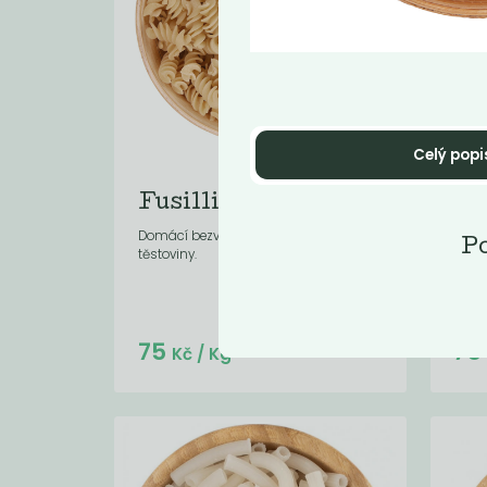
Celý popi
Fusilli semolinové
BI
se
Domácí bezvaječné semolinové
Po
těstoviny.
Domá
těsto
Do košíku:
75
7
(75
)
Kč
Kč
/ Kg