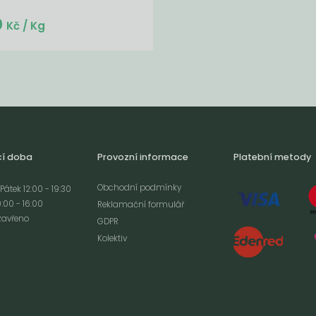
Do košíku:
0
(130
)
Kč
Kč
/ Kg
cí doba
Provozní informace
Platební metody
Obchodní podmínky
Pátek 12:00 - 19:30
:00 - 16:00
Reklamační formulář
zavřeno
GDPR
Kolektiv
analýze
m cookies a použití