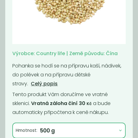
Momentálně
Quinoa barevná
nedostupné
Bio
Pohanka
lámanka BIO
199
75
Kč
/ Kg
Kč
/ Kg
Výrobce: Country life | Země původu: Čína
Pohanka se hodí se na přípravu kaší, nádivek,
do polévek a na přípravu dětské
stravy.
Celý popis
Tento produkt Vám doručíme ve vratné
sklenici.
Vratná záloha činí 30
a bude
Kč
automaticky připočtena k ceně nákupu.
Pohanka
Pohanka
Hmotnost:
loupaná světlá
loupaná hnědá