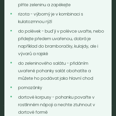
plňte zeleninu a zapékejte
Email:
info@nebaleno.eu
rizota - výborný je v kombinaci s
Otevírací doba
kulatozrnnou rýží
Pondělí - Pátek 12:00 - 19:30
do polévek - buď ji v polévce uvařte, nebo
Sobota 10:00 - 16:00
přidejte předem uvařenou, dobrá je
Neděle - zavřeno
například do bramboračky, kulajdy, ale i
vývarů a rajské
Provozní informace
do zeleninového salátu - přidáním
Obchodní podmínky
uvařené pohanky salát obohatíte a
Reklamační formulář
můžete ho podávat jako hlavní chod
GDPR
Kolektiv
pomazánky
dortové korpusy - pohanku povařte v
rostlinném nápoji a nechte ztuhnout v
dortové formě