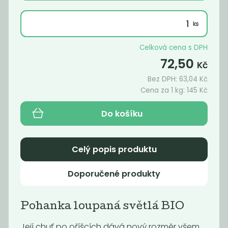
BIO
145
59
Kč
/ Kg
Kč
/ Kg
Celková cena s DPH
72,50
Kč
Bez DPH:
63,04
Kč
Cena za 1 kg:
145
Kč
Do košíku
Celý popis produktu
Bulgur hrubý
Bulgur pšeničný
Doporučené produkty
celozrnný
BIO
63
74
Kč
/ Kg
Kč
/ Kg
Pohanka loupaná světlá BIO
Její chuť po oříšcích dává nový rozměr všem