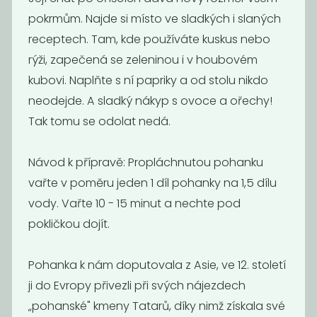
pokrmům. Najde si místo ve sladkých i slaných
receptech. Tam, kde používáte kuskus nebo
rýži, zapečená se zeleninou i v houbovém
kubovi. Naplňte s ní papriky a od stolu nikdo
neodejde. A sladký nákyp s ovoce a ořechy!
Tak tomu se odolat nedá.
Bulgur špaldový
Jáhly
Návod k přípravě: Propláchnutou pohanku
BIO
vařte v poměru jeden 1 díl pohanky na 1,5 dílu
195
59
Kč
/ Kg
Kč
/ Kg
vody. Vařte 10 - 15 minut a nechte pod
pokličkou dojít.
Pohanka k nám doputovala z Asie, ve 12. století
ji do Evropy přivezli při svých nájezdech
„pohanské" kmeny Tatarů, díky nimž získala své