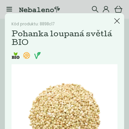
Kód produktu: 8898c17
Katalog
Potraviny
Pohanka loupaná světlá
BIO
Filtrovat produkty
12
Doporučené
Nejlevnější
Nejdražší
Nejprodávaněj