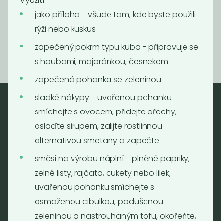
Využití:
Ječné kroupy
Špalda
jako příloha - všude tam, kde byste použili
45
49
Kč
/ Kg
Kč
/ Kg
rýži nebo kuskus
zapečený pokrm typu kuba - připravuje se
s houbami, majoránkou, česnekem
zapečená pohanka se zeleninou
sladké nákypy - uvařenou pohanku
smíchejte s ovocem, přidejte ořechy,
Nebaleno
oslaďte sirupem, zalijte rostlinnou
Nebaleno s.r.o.
alternativou smetany a zapečte
Bezobalové vegan potraviny
směsi na výrobu náplní - plněné papriky,
drogerie a minikavárna
zelné listy, rajčata, cukety nebo lilek;
Jaromírova 495/16
uvařenou pohanku smíchejte s
Praha 2 - Nusle
osmaženou cibulkou, podušenou
128 00
zeleninou a nastrouhaným tofu, okořeňte,
Tel.: (+420) 723 736 413