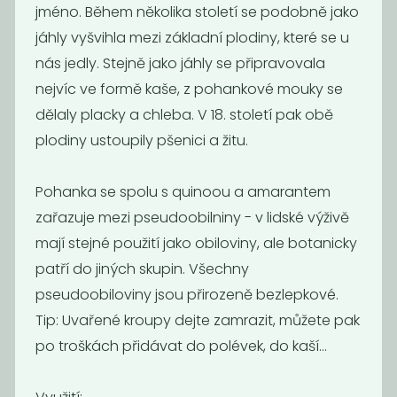
jméno. Během několika století se podobně jako
jáhly vyšvihla mezi základní plodiny, které se u
nás jedly. Stejně jako jáhly se připravovala
Momentálně
Kuskus
nejvíc ve formě kaše, z pohankové mouky se
nedostupné
špaldový
dělaly placky a chleba. V 18. století pak obě
Kuskus
celozrnný BIO
celozrnný
plodiny ustoupily pšenici a žitu.
195
79
Kč
/ Kg
Kč
Pohanka se spolu s quinoou a amarantem
zařazuje mezi pseudoobilniny - v lidské výživě
mají stejné použití jako obiloviny, ale botanicky
patří do jiných skupin. Všechny
pseudoobiloviny jsou přirozeně bezlepkové.
Tip: Uvařené kroupy dejte zamrazit, můžete pak
po troškách přidávat do polévek, do kaší...