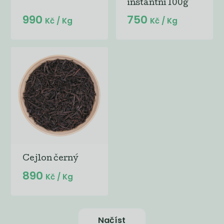
instantní 100g
990
750
Kč
/ Kg
Kč
/ Kg
Cejlon černý
890
Kč
/ Kg
Načíst