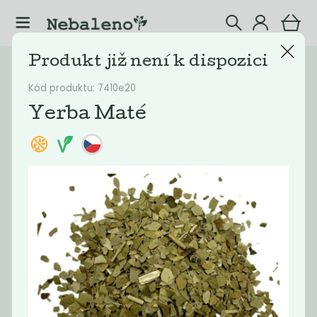
Produkt již není k dispozici
Katalog
Potraviny
Kód produktu: 7410e20
Filtrovat produkty
20
Yerba Maté
Doporučené
Nejlevnější
Nejdražší
Nejprodávaněj