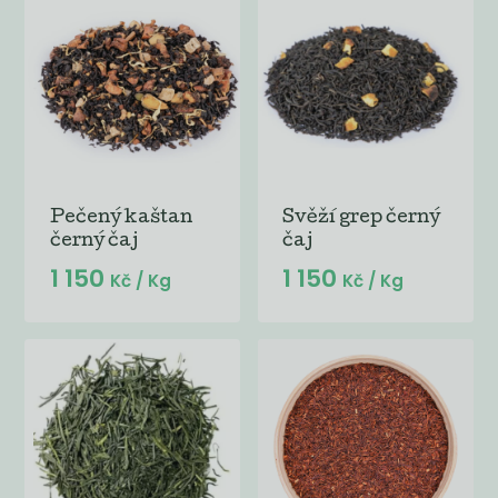
Pečený kaštan
Svěží grep černý
černý čaj
čaj
1 150
1 150
Kč
/ Kg
Kč
/ Kg