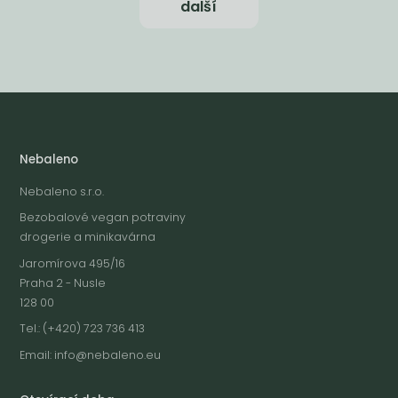
další
Nebaleno
Nebaleno s.r.o.
Bezobalové vegan potraviny
drogerie a minikavárna
Jaromírova 495/16
Praha 2 - Nusle
128 00
Tel.: (+420) 723 736 413
Email:
info@nebaleno.eu