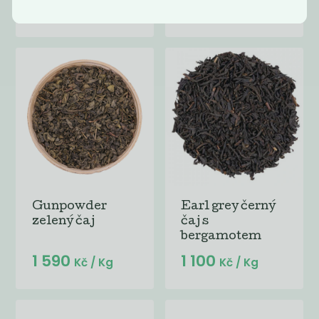
1 190
1 290
Kč
/ Kg
Kč
/ Kg
Gunpowder
Earl grey černý
zelený čaj
čaj s
bergamotem
1 590
1 100
Kč
/ Kg
Kč
/ Kg