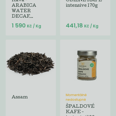
Káva -
OBILNÉ KAFE
ARABICA
intensive 170g
WATER
DECAF...
1 590
441,18
Kč
/ Kg
Kč
/ Kg
Momentálně
Assam
nedostupné
ŠPALDOVÉ
KAFE -