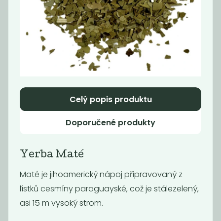
Káva -
Káva - Brazil
Supercrema
Cerrado Dulce
espresso No.1
1 290
1 490
Kč
/ Kg
Kč
/ Kg
Celý popis produktu
Doporučené produkty
Yerba Maté
Maté je jihoamerický nápoj připravovaný z
lístků cesmíny paraguayské, což je stálezelený,
Ovocný čaj Yuzu
Jasmínový
asi 15 m vysoký strom.
zelený čaj