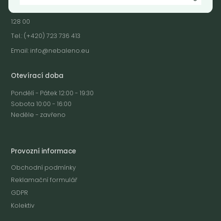
Praha 2 - Nusle
128 00
Tel.: (+420) 723 736 413
Email:
info@nebaleno.eu
Otevírací doba
Pondělí - Pátek 12:00 - 19:30
Sobota 10:00 - 16:00
Neděle - zavřeno
Provozní informace
Obchodní podmínky
Reklamační formulář
GDPR
Kolektiv