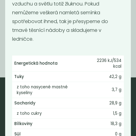
vzduchu a světlu totiž žluknou. Pokud
nemůžeme veškerá namletá semínka
spotřebovat ihned, tak je přesypeme do
Mák modrý
Kukuřice na
tmavé těsnící nádoby a skladujeme v
popcorn BIO
ledničce.
199
109
Kč
/ Kg
Kč
/ Kg
2236 kJ/534
Energetická hodnota
kcal
Tuky
42,2 g
z toho nasycené mastné
3,7 g
kyseliny
Nebaleno
Sacharidy
28,9 g
Nebaleno s.r.o.
z toho cukry
1,5 g
Bezobalové vegan potraviny
Bílkoviny
18,3 g
drogerie a minikavárna
Sůl
0 g
Jaromírova 495/16