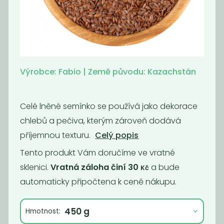
Lněné semínko
Lněné semínko
zlaté
hnědé
119
70
Kč
/ Kg
Kč
/ Kg
Výrobce: Fabio | Země původu: Kazachstán
Celé lněné semínko se používá jako dekorace
chlebů a pečiva, kterým zároveň dodává
příjemnou texturu.
Celý popis
Tento produkt Vám doručíme ve vratné
sklenici.
Vratná záloha činí 30
a bude
Kč
automaticky připočtena k ceně nákupu.
Dýňové
BIO Sezam
semínko
světlý
Hmotnost:
loupané
neloupaný