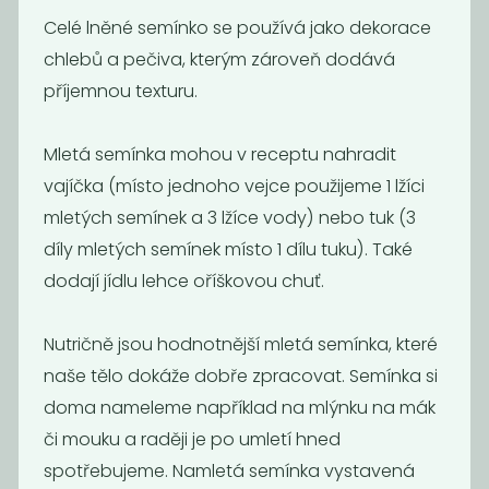
Celé lněné semínko se používá jako dekorace
chlebů a pečiva, kterým zároveň dodává
příjemnou texturu.
Mletá semínka mohou v receptu nahradit
vajíčka (místo jednoho vejce použijeme 1 lžíci
Konopné
Slunečnicové
semínko
semínko BIO
mletých semínek a 3 lžíce vody) nebo tuk (3
loupané
díly mletých semínek místo 1 dílu tuku). Také
380
85
Kč
/ Kg
Kč
/ Kg
dodají jídlu lehce oříškovou chuť.
Nutričně jsou hodnotnější mletá semínka, které
naše tělo dokáže dobře zpracovat. Semínka si
doma nameleme například na mlýnku na mák
či mouku a raději je po umletí hned
spotřebujeme. Namletá semínka vystavená