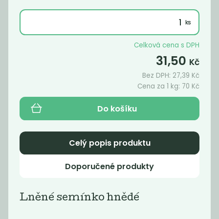
250
219
Kč
/ Kg
Kč
/ Kg
Celková cena s DPH
31,50
Kč
Bez DPH:
27,39
Kč
Cena za 1 kg:
70
Kč
Do košíku
Celý popis produktu
Sezam černý
Chia semínka
neloupaný BIO
BIO
Doporučené produkty
219
240
Kč
/ Kg
Kč
/ Kg
Lněné semínko hnědé