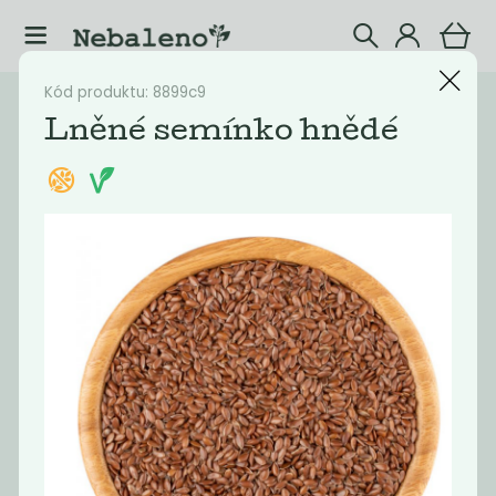
Kód produktu: 8899c9
Katalog
Potraviny
Lněné semínko hnědé
Filtrovat produkty
10
Doporučené
Nejlevnější
Nejdražší
Nejprodávaněj