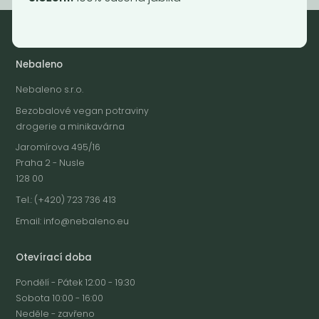
Nebaleno
Nebaleno s.r.o.
Bezobalové vegan potraviny
drogerie a minikavárna
Jaromírova 495/16
Praha 2 - Nusle
128 00
Tel.: (+420) 723 736 413
Email:
info@nebaleno.eu
Otevírací doba
Pondělí - Pátek 12:00 - 19:30
Sobota 10:00 - 16:00
Neděle - zavřeno