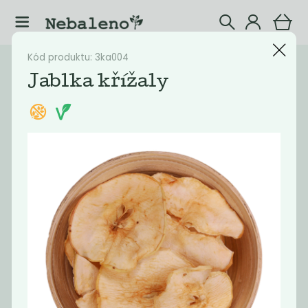
Kód produktu: 3ka004
Katalog
Potraviny
Jablka křížaly
Filtrovat produkty
20
Doporučené
Nejlevnější
Nejdražší
Nejprodávaněj