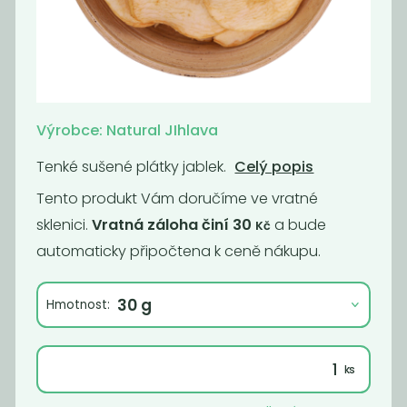
Bio datle
Pomelo plátky
vypeckované
185
279
Kč
/ Kg
Kč
/ Kg
Výrobce: Natural JIhlava
Tenké sušené plátky jablek.
Celý popis
Tento produkt Vám doručíme ve vratné
sklenici.
Vratná záloha činí 30
a bude
Kč
automaticky připočtena k ceně nákupu.
Hmotnost:
Sušená rajčata
sušený ibiškový
květ
318
399
Kč
/ Kg
Kč
/ Kg