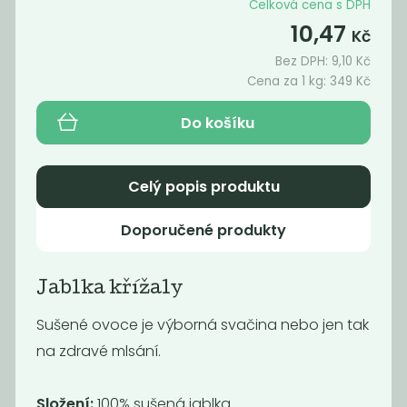
Celková cena s DPH
10,47
Kč
Bez DPH:
9,10
Kč
Cena za 1 kg:
349
Kč
Do košíku
Celý popis produktu
Doporučené produkty
Exotická směs
ovoce
Jablka křížaly
319
Kč
/ Kg
Sušené ovoce je výborná svačina nebo jen tak
na zdravé mlsání.
Složení:
100% sušená jablka