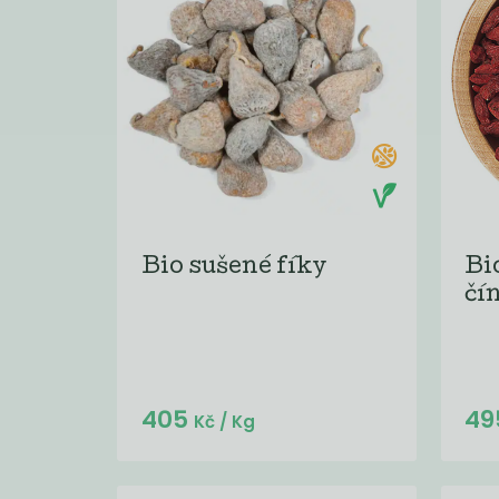
Bio sušené fíky
Bi
čín
Do košíku:
405
49
(405
)
Kč
Kč
/ Kg