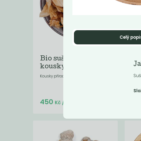
Celý popi
Bio sušený ananas
Bi
Ja
kousky
ch
Suš
Kousky přírodního ananasu.
Slo
Do košíku:
450
16
(450
)
Kč
Kč
/ Kg