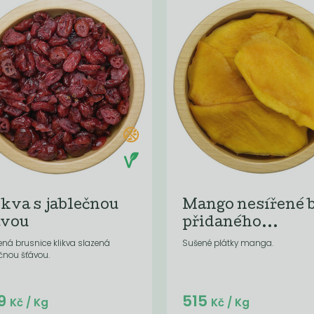
ikva s jablečnou
Mango nesířené 
ávou
přidaného...
ená brusnice klikva slazená
Sušené plátky manga.
čnou šťávou.
Do košíku:
Do košíku:
9
515
(65,90
)
(515
)
Kč
Kč
Kč
/ Kg
Kč
/ Kg