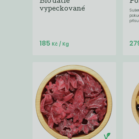
Bio datle
Po
vypeckované
Sušen
pokud
přísu
Do košíku:
185
27
(185
)
Kč
Kč
/ Kg