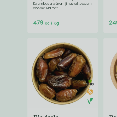
Kolumbus a právem ji nazval „ovocem
andělů“. Má totiž...
479
24
Kč
/ Kg