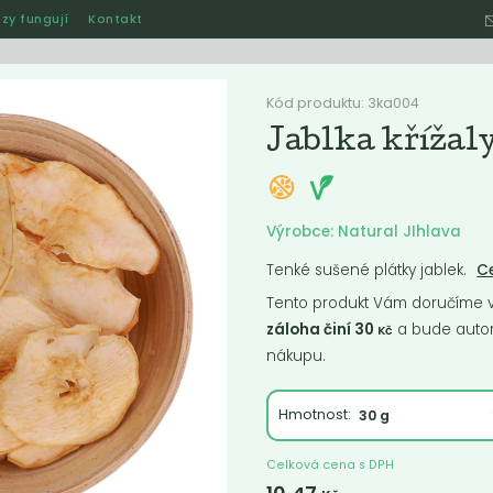
zy fungují
Kontakt
Hle
Kód produktu: 3ka004
Jablka křížal
Ostatní
Akce
Jak naše rozvozy funguj
Výrobce: Natural JIhlava
Tenké sušené plátky jablek.
Ce
Tento produkt Vám doručíme ve
ručené
Nejlevnější
Nejdražší
Nejprodávanější
Nejnověj
záloha činí 30
a bude autom
Kč
nákupu.
Hmotnost:
Celková cena s DPH