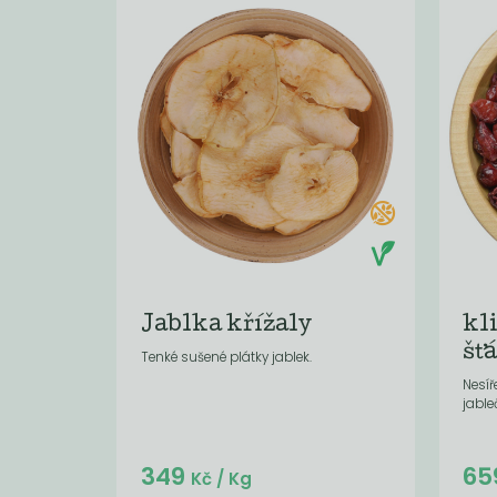
Jablka křížaly
kl
šť
Tenké sušené plátky jablek.
Nesíř
jable
Do košíku:
349
65
(10,47
)
Kč
Kč
/ Kg