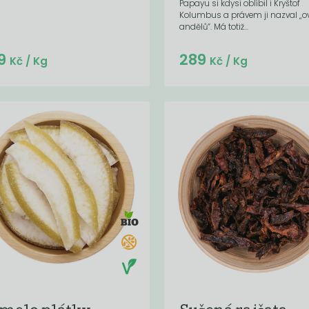
Papayu si kdysi oblíbil i Kryštof
Kolumbus a právem ji nazval „
andělů“. Má totiž...
Do košíku:
Do košíku:
9
289
(249
)
(289
)
Kč
Kč
Kč
/ Kg
Kč
/ Kg