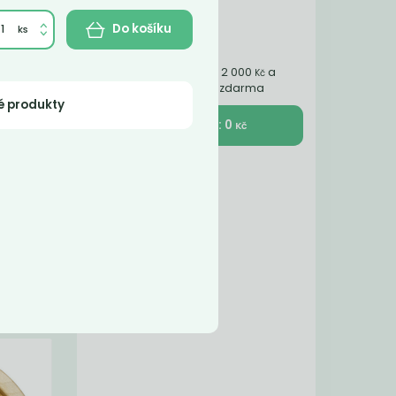
Do košíku
Nakupte ještě za 2 000
a
Kč
získáte dopravu zdarma
é produkty
K pokladně : 0
Kč