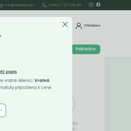
info@nebaleno.eu
(+420) 723 736 413
dat
Přihlášení
y
Cena celkem
Pokladna
í
0
Kč
Obsah košíku
lý popis
 vratné sklenici.
Vratná
ší
aticky připočtena k ceně
Obsah košíku
je prázdný