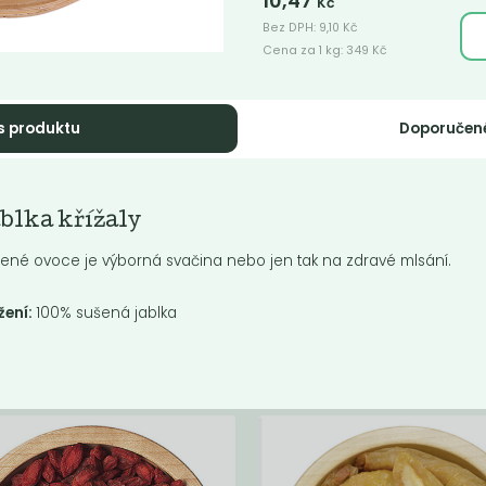
10,47
Kč
Bez DPH:
9,10
Kč
Cena za 1 kg:
349
Kč
s produktu
Doporučen
o banánové
Datle čerstvé
blka křížaly
ipsy
Medjoul
ené ovoce je výborná svačina nebo jen tak na zdravé mlsání.
Velké šťavnaté datle medovo-
karamelové chuti.
žení:
100% sušená jablka
Do košíku:
Do košíku:
9
390
(169
)
(390
)
Kč
Kč
Kč
/ Kg
Kč
/ Kg