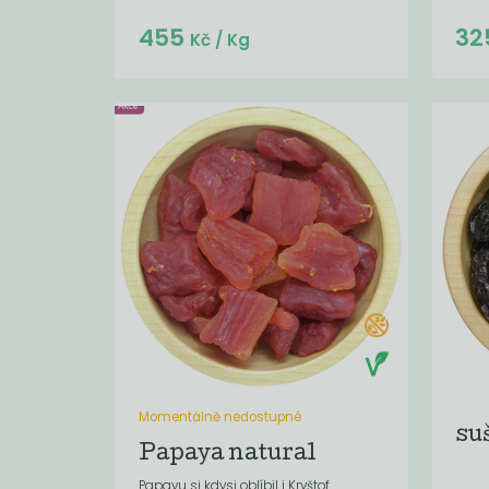
Do košíku:
455
32
(455
)
Kč
Kč
/ Kg
Momentálně nedostupné
su
Papaya natural
Papayu si kdysi oblíbil i Kryštof