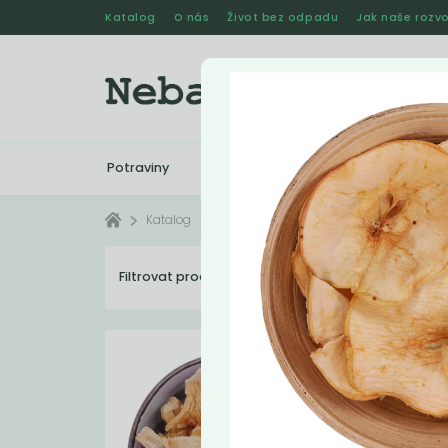
Katalog
O nás
Život bez odpadu
Jak naše rozvo
Potraviny
Drogerie
Kosmetika
Katalog
Potraviny
Sušené ovoce
Filtrovat produkty
20
Dopo