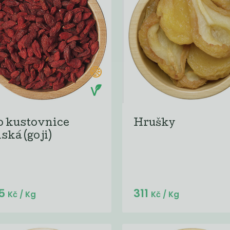
o kustovnice
Hrušky
ská (goji)
Do košíku:
Do košíku:
5
311
(495
)
(311
)
Kč
Kč
Kč
/ Kg
Kč
/ Kg