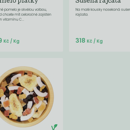
melo plátky
Sušená rajčata
é pomelo je skvělou volbou,
Na malé kousky nasekaná suše
 chcete mít celoročně zajištěn
rajčata.
n vitamínu C....
Do košíku:
Do košíku:
9
318
(279
)
(318
)
Kč
Kč
Kč
/ Kg
Kč
/ Kg