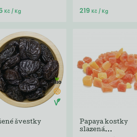
Do košíku:
Do košíku:
5
219
(325
)
(219
)
Kč
Kč
Kč
/ Kg
Kč
/ Kg
šené švestky
Papaya kostky
slazená...