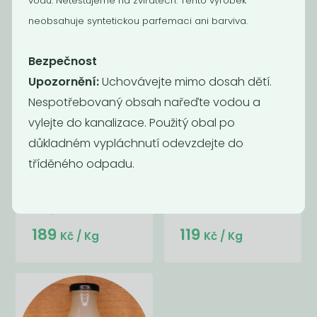
vodu. Netestujeme na zvířatech. Tento výrobek
neobsahuje syntetickou parfemaci ani barviva.
Bezpečnost
Upozornění:
Uchovávejte mimo dosah dětí.
Nespotřebovaný obsah nařeďte vodou a
vylejte do kanalizace. Použitý obal po
důkladném vypláchnutí odevzdejte do
tříděného odpadu.
Oplach do
WC čistič
myčky -
Leštidlo
189
119
Kč
/ Kg
Kč
/ Kg