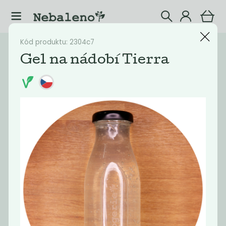
Kód produktu: 2304c7
Katalog
Drogerie
Gel na nádobí Tierra
Filtrovat produkty
16
Doporučené
Nejlevnější
Nejdražší
Nejprodávaněj