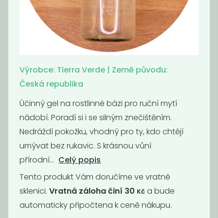
Gel na nádobí
Citronový gel
Tierra
129
134
Kč
/ Kg
Kč
/ Kg
Výrobce: Tierra Verde | Země původu:
Česká republika
Účinný gel na rostlinné bázi pro ruční mytí
nádobí. Poradí si i se silným znečištěním.
Nedráždí pokožku, vhodný pro ty, kdo chtějí
umývat bez rukavic. S krásnou vůní
přírodní...
Celý popis
Tento produkt Vám doručíme ve vratné
Dezinfekce na
Prací gel vavřín
sklenici.
Vratná záloha činí 30
a bude
Kč
plochy
automaticky připočtena k ceně nákupu.
269
169
Kč
/ Kg
Kč
/ Kg