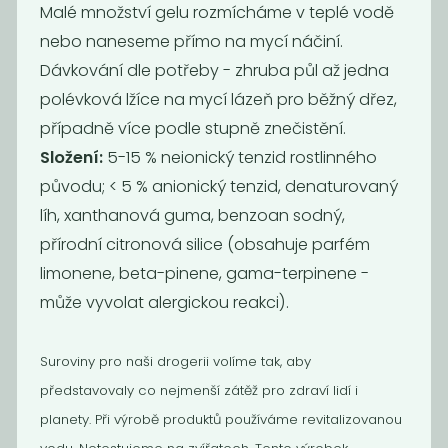
Malé množství gelu rozmícháme v teplé vodě
nebo naneseme přímo na mycí náčiní.
Prací gel
Prací gel na
levandule
funkční prádlo
Dávkování dle potřeby - zhruba půl až jedna
169
195
Kč
/ Kg
Kč
/ Kg
polévková lžíce na mycí lázeň pro běžný dřez,
případně více podle stupně znečistění.
Složení:
5-15 % neionický tenzid rostlinného
původu; < 5 % anionický tenzid, denaturovaný
líh, xanthanová guma, benzoan sodný,
přírodní citronová silice (obsahuje parfém
limonene, beta-pinene, gama-terpinene -
může vyvolat alergickou reakci).
Suroviny pro naši drogerii volíme tak, aby
Aviváž
Gel na nádobí
představovaly co nejmenší zátěž pro zdraví lidí i
Tierra Verde
planety. Při výrobě produktů používáme revitalizovanou
129
189
Kč
/ Kg
Kč
/ Kg