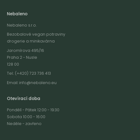
Nebaleno
Nebaleno s.r.o.
Bezobalové vegan potraviny
drogerie a minikavárna
Jaromírova 495/16
Praha 2 - Nusle
128 00
Tel.: (+420) 723 736 413
Email:
info@nebaleno.eu
Otevírací doba
Pondělí - Pátek 12:00 - 19:30
Sobota 10:00 - 16:00
Neděle - zavřeno