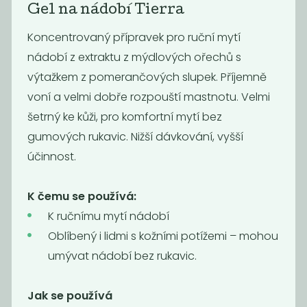
Gel na nádobí Tierra
Koncentrovaný přípravek pro ruční mytí
nádobí z extraktu z mýdlových ořechů s
výtažkem z pomerančových slupek. Příjemně
voní a velmi dobře rozpouští mastnotu. Velmi
Bílý ocet 10%
Čistič skel s
šetrný ke kůži, pro komfortní mytí bez
BIO...
gumových rukavic. Nižší dávkování, vyšší
50
139
Kč
/ Kg
Kč
/ Kg
účinnost.
K čemu se používá:
K ručnímu mytí nádobí
Oblíbený i lidmi s kožními potížemi – mohou
umývat nádobí bez rukavic.
Jak se používá