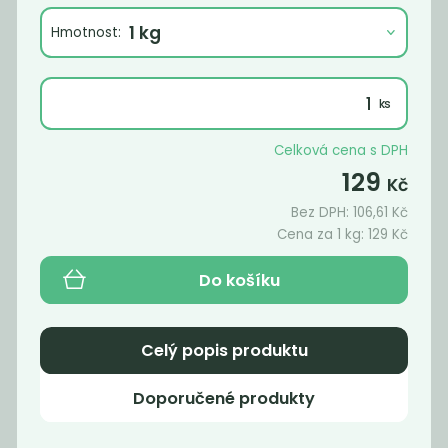
Hmotnost:
Celková cena s DPH
129
Kč
Bez DPH:
106,61
Kč
Cena za 1 kg:
129
Kč
Prací gel
Prací gel
Do košíku
pomeranč
sensitive
169
169
Kč
/ Kg
Kč
/ Kg
Celý popis produktu
Doporučené produkty