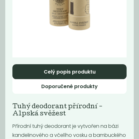
Momentálně
Deodorant bez
nedostupné
sody lavandin
Vratná záloha
Nebaleno
229
30
Kč
Kč
Celý popis produktu
Doporučené produkty
Tuhý deodorant přírodní -
Alpská svěžest
Přírodní tuhý deodorant je vytvořen na bázi
Deodorant bez
Deodorant bez
kandelinového a včelího vosku a bambuckého
sody lemongras
sody pink