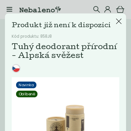
Produkt již není k dispozici
Katalog
Eshop
Kód produktu: 858J8
Filtrovat produkty
30
Tuhý deodorant přírodní
- Alpská svěžest
Doporučené
Nejlevnější
Nejdražší
Nejprodávaněj
Novinka
Oblíbené