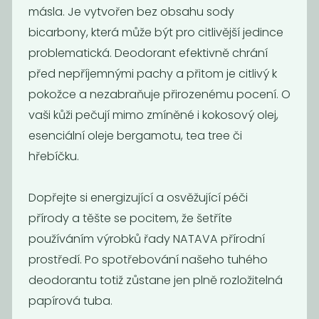
másla. Je vytvořen bez obsahu sody
229
229
Kč
Kč
bicarbony, která může být pro citlivější jedince
problematická. Deodorant efektivně chrání
před nepříjemnými pachy a přitom je citlivý k
pokožce a nezabraňuje přirozenému pocení. O
vaši kůži pečují mimo zmíněné i kokosový olej,
esenciální oleje bergamotu, tea tree či
hřebíčku.
Dopřejte si energizující a osvěžující péči
přírody a těšte se pocitem, že šetříte
Deodorant
Deodorant tea
pomeranč &
tree and...
používáním výrobků řady NATAVA přírodní
eukalyptus
prostředí. Po spotřebování našeho tuhého
229
229
Kč
Kč
deodorantu totiž zůstane jen plně rozložitelná
papírová tuba.