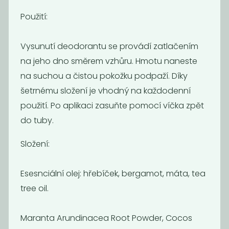
Použití:
Vysunutí deodorantu se provádí zatlačením
na jeho dno směrem vzhůru. Hmotu naneste
na suchou a čistou pokožku podpaží. Díky
šetrnému složení je vhodný na každodenní
použití. Po aplikaci zasuňte pomocí víčka zpět
Deodorant
Deodorant bez
levandule &
sody citrus
do tuby.
máta
Složení:
229
229
Kč
Kč
Esesnciální olej: hřebíček, bergamot, máta, tea
tree oil.
Maranta Arundinacea Root Powder, Cocos