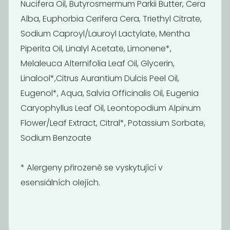
Nucifera Oil, Butyrosmermum Parkii Butter, Cera
Alba, Euphorbia Cerifera Cera, Triethyl Citrate,
Sodium Caproyl/Lauroyl Lactylate, Mentha
Piperita Oil, Linalyl Acetate, Limonene*,
Šampuk Dvojitá
Šampuk
Melaleuca Alternifolia Leaf Oil, Glycerin,
levandule
Ichtamol
Linalool*,Citrus Aurantium Dulcis Peel Oil,
239
239
Kč
Kč
Eugenol*, Aqua, Salvia Officinalis Oil, Eugenia
Caryophyllus Leaf Oil, Leontopodium Alpinum
Flower/Leaf Extract, Citral*, Potassium Sorbate,
Sodium Benzoate
* Alergeny přirozeně se vyskytující v
esensiálních olejích.