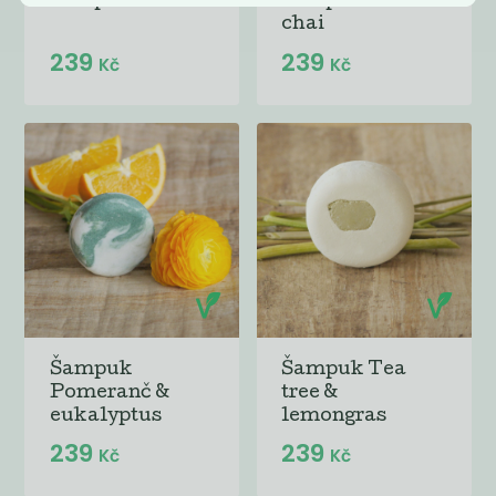
Šampuk Mint
Šampuk Orient
chai
239
239
Kč
Kč
Šampuk
Šampuk Tea
Pomeranč &
tree &
eukalyptus
lemongras
239
239
Kč
Kč