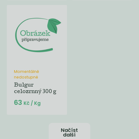
Momentálně
nedostupné
Bulgur
celozrnný 300 g
63
Kč
/ Kg
Načíst
další