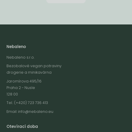
Nebaleno
Nebaleno s.r.o.
Bezobalové vegan potraviny
drogerie a minikavárna
Jaromírova 495/16
Praha 2 - Nusle
128 00
Tel.: (+420) 723 736 413
Email:
info@nebaleno.eu
Otevírací doba