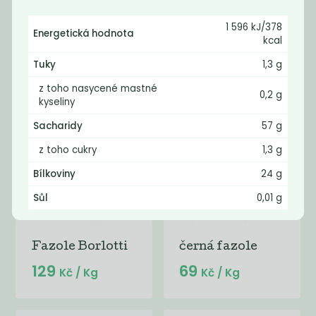
Fazole Adzuki
Fazole Adzuki
1 596 kJ/378
BIO
Energetická hodnota
kcal
80
95
Kč
/ Kg
Kč
/ Kg
Tuky
1,3 g
z toho nasycené mastné
0,2 g
kyseliny
Sacharidy
57 g
z toho cukry
1,3 g
Bílkoviny
24 g
Sůl
0,01 g
Fazole Borlotti
černá fazole
129
69
Kč
/ Kg
Kč
/ Kg