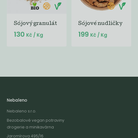
Sójový granulát
Sójové nudličky
130
199
Kč
/ Kg
Kč
/ Kg
Nebaleno
Nebaleno s.r.o.
Bezobalové vegan potraviny
drogerie a minikavárna
Jaromírova 495/16