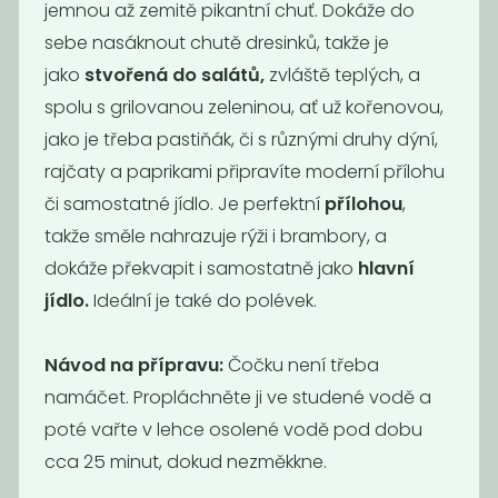
jemnou až zemitě pikantní chuť. Dokáže do
sebe nasáknout chutě dresinků, takže je
jako
stvořená do salátů,
zvláště teplých, a
spolu s grilovanou zeleninou, ať už kořenovou,
jako je třeba pastiňák, či s různými druhy dýní,
Fazole bílá
Fazole mungo
rajčaty a paprikami připravíte moderní přílohu
střední máslová
či samostatné jídlo. Je perfektní
přílohou
,
149
115
Kč
/ Kg
Kč
/ Kg
takže směle nahrazuje rýži i brambory, a
dokáže překvapit i samostatně jako
hlavní
jídlo.
Ideální je také do polévek.
Návod na přípravu:
Čočku není třeba
namáčet. Propláchněte ji ve studené vodě a
poté vařte v lehce osolené vodě pod dobu
cca 25 minut, dokud nezměkkne.