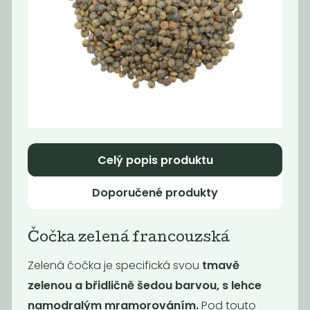
Cizrna King
Cizrna BIO
139
145
Kč
/ Kg
Kč
/ Kg
Celý popis produktu
Doporučené produkty
Čočka zelená francouzská
červená čočka
Čočka černá
Zelená čočka je specifická svou
tmavě
půlená
beluga BIO
zelenou a břidličně šedou barvou, s lehce
89
179
Kč
/ Kg
Kč
/ Kg
namodralým mramorováním.
Pod touto