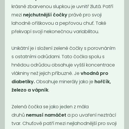
krásně zbarvenou slupkou je uvnitř žlutá. Patří
mezi
nejchutnější čočky
právě pro svoji
Novinka
lahodně oříškovou a pepřovou chuť. Také
překvapí svojí nekonečnou variabilitou.
Unikátní je i složení zelené čočky s porovnáním
s ostatními odrůdami. Tato čočka spolu s
hnědou odrůdou obsahuje vyšší koncentrace
Čočka zelená
Hrách zelený
vlákniny než jejich příbuzné. Je
vhodná pro
velká BIO
půlený BIO
diabetiky.
Obsahuje minerály jako je
hořčík,
119
89
Kč
/ Kg
Kč
/ Kg
železo a vápník
.
Zelená čočka se jako jeden z mála
druhů
nemusí namáčet
a po uvaření neztrácí
tvar. Chuťově patří mezi nejlahodnější pro svoji