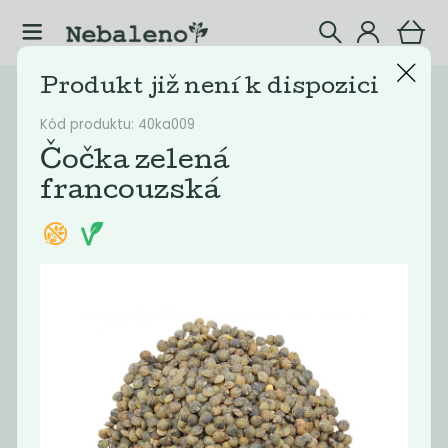
Produkt již není k dispozici
Katalog
Potraviny
Kód produktu: 40ka009
Filtrovat produkty
16
Čočka zelená
francouzská
Doporučené
Nejlevnější
Nejdražší
Nejprodávaněj