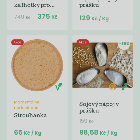
kalhotky pro...
prášku
375
749
129
Kč
Kč
Kč
/ Kg
Akce
Akce
-38%
Momentálně
Sojový nápoj v
nedostupné
prášku
Strouhanka
159
Kč
65
98,58
Kč
/ Kg
Kč
/ Kg