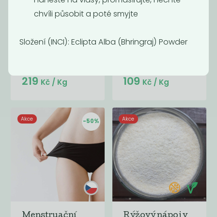
chvíli působit a poté smyjte
Složení (INCI): Eclipta Alba (Bhringraj) Powder
Momentálně
Karobový
nedostupné
prášek
Karo
219
109
Kč
/ Kg
Kč
/ Kg
Akce
Akce
-50%
Menstruační
Rýžový nápoj v