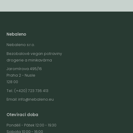
Nebaleno
Nebaleno s.r.o.
Bezobalové vegan potraviny
drogerie a minikavárna
Jaromírova 495/16
Praha 2 - Nusle
128 00
Tel.: (+420) 723 736 413
Email:
info@nebaleno.eu
Otevírací doba
Pondělí - Pátek 12:00 - 19:30
Sobota 10:00 - 16:00