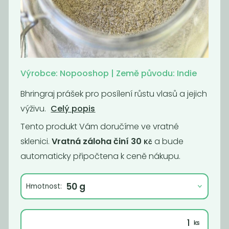
Lněný pytlík
Bílý jíl
Nebaleno
89
490
Kč
Kč
/ Kg
Výrobce: Nopooshop | Země původu: Indie
Bhringraj prášek pro posílení růstu vlasů a jejich
Akce
Akce
výživu.
Celý popis
Tento produkt Vám doručíme ve vratné
sklenici.
Vratná záloha činí 30
a bude
Kč
automaticky připočtena k ceně nákupu.
Hmotnost:
Kartáč na
Bhringraj
sklenice
168
900
Kč
Kč
/ Kg