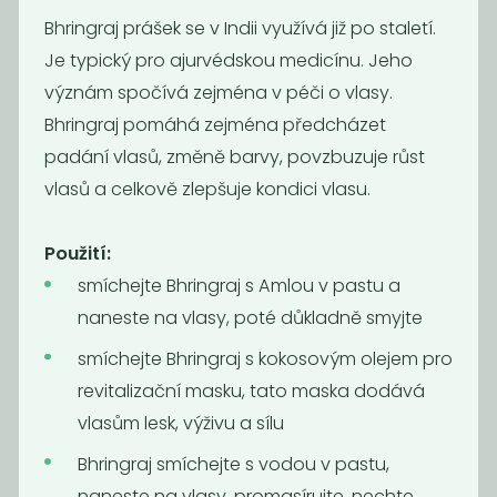
Akce
Akce
-49%
Bhringraj prášek se v Indii využívá již po staletí.
Je typický pro ajurvédskou medicínu. Jeho
význám spočívá zejména v péči o vlasy.
Bhringraj pomáhá zejména předcházet
padání vlasů, změně barvy, povzbuzuje růst
vlasů a celkově zlepšuje kondici vlasu.
Čistítko na
Roll-on
Použití:
brčko
smíchejte Bhringraj s Amlou v pastu a
20
39
59
Kč
Kč
Kč
naneste na vlasy, poté důkladně smyjte
smíchejte Bhringraj s kokosovým olejem pro
Akce
Akce
revitalizační masku, tato maska dodává
vlasům lesk, výživu a sílu
Bhringraj smíchejte s vodou v pastu,
naneste na vlasy, promasírujte, nechte