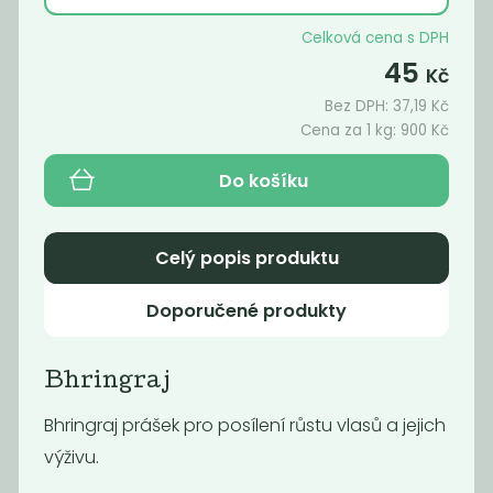
Celková cena s DPH
45
Kč
Akce
Akce
-60%
-50%
Bez DPH:
37,19
Kč
Cena za 1 kg:
900
Kč
Do košíku
Celý popis produktu
Směs na
Bambusové
Doporučené produkty
karbanátky s
brčko
čočkou a...
249
Kč
Bhringraj
16
32
99,60
Kč
Kč
Kč
/ Kg
Bhringraj prášek pro posílení růstu vlasů a jejich
výživu.