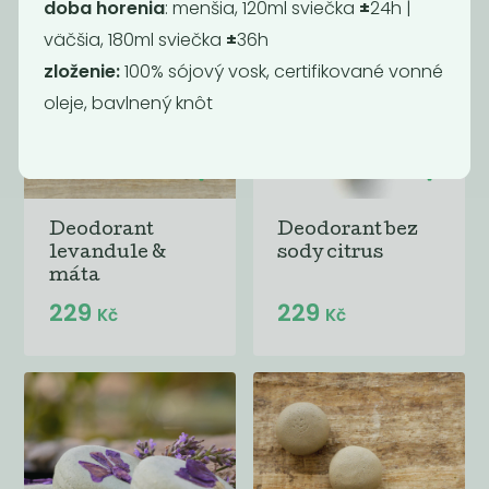
doba horenia
: menšia, 120ml sviečka
±
24h |
väčšia, 180ml sviečka
±
36h
zloženie:
100% sójový vosk, certifikované vonné
oleje, bavlnený knôt
Deodorant
Deodorant bez
levandule &
sody citrus
máta
229
229
Kč
Kč