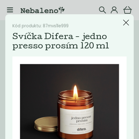
Kód produktu: 87mvs1le999
Katalog
Eshop
Svíčka Difera - jedno
presso prosím 120 ml
Filtrovat produkty
30
Doporučené
Nejlevnější
Nejdražší
Nejprodávaněj