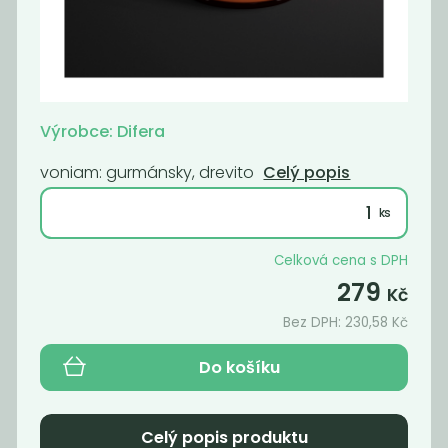
Momentálně
Deodorant bez
nedostupné
sody lavandin
Vratná záloha
Nebaleno
Výrobce: Difera
229
30
Kč
Kč
voniam: gurmánsky, drevito
Celý popis
Celková cena s DPH
279
Kč
Bez DPH:
230,58
Kč
Do košíku
Deodorant bez
Deodorant bez
Celý popis produktu
sody lemongras
sody pink