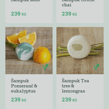
Šampuk Mint
Šampuk Orient
chai
239
239
Kč
Kč
Šampuk
Šampuk Tea
Pomeranč &
tree &
eukalyptus
lemongras
239
239
Kč
Kč