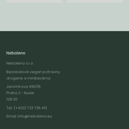
Nebaleno
Nebaleno s.r.o.
Bezobalové vegan potraviny
drogerie a minikavárna
Jaromírova 495/16
Praha 2 - Nusle
128 00
Tel.: (+420) 723 736 413
Email:
info@nebaleno.eu