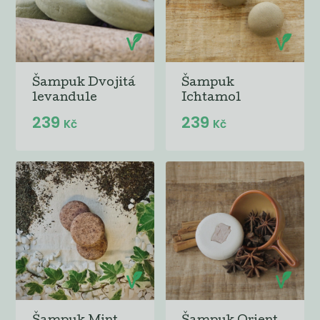
Šampuk Dvojitá
Šampuk
levandule
Ichtamol
239
239
Kč
Kč