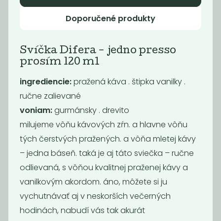
229
229
Kč
Kč
Doporučené produkty
Svíčka Difera - jedno presso
prosím 120 ml
ingrediencie:
pražená káva . štipka vanilky .
ručne zalievané
voniam:
gurmánsky . drevito
milujeme vôňu kávových zŕn. a hlavne vôňu
tých čerstvých pražených. a vôňa mletej kávy
Deodorant
Deodorant tea
– jedna báseň. taká je aj táto sviečka – ručne
pomeranč &
tree and...
odlievaná, s vôňou kvalitnej praženej kávy a
eukalyptus
vanilkovým akordom. áno, môžete si ju
229
229
Kč
Kč
vychutnávať aj v neskorších večerných
hodinách, nabudí vás tak akurát