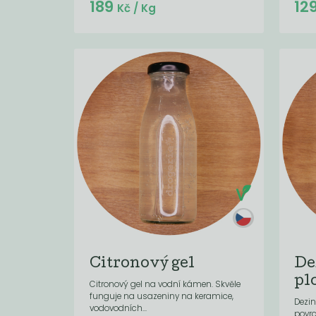
Do košíku:
189
12
(189
)
Kč
Kč
/ Kg
Citronový gel
De
pl
Citronový gel na vodní kámen. Skvěle
funguje na usazeniny na keramice,
Dezin
vodovodních...
povrc