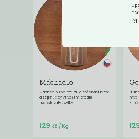
Upo
nař
vyp
Máchadlo
Ge
Máchadlo zneutralizuje máchací lázeň
Účinn
a zajistí, aby ve vašem prádle
mytí 
nezůstávaly zbytky...
zneči
Do košíku:
129
12
(129
)
Kč
Kč
/ Kg