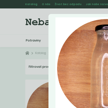
Katalog
O nás
Život bez odpadu
Jak naše rozvo
Potraviny
Drogerie
Kosmetika
Katalog
Drogerie
Drogerie - tekuté
Filtrovat produkty
16
Dopo