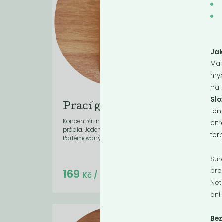
Jak
Mal
myc
na 
Slo
Prací gel pomeranč
Pr
ten
pr
Koncentrát na šetrné praní barevného
cit
prádla. Jeden litr až na 33 praní.
Konce
ter
Parfémovaný...
ekolo
funkč
Sur
Do košíku:
169
19
pro
(169
)
Kč
Kč
/ Kg
Net
ani
Be