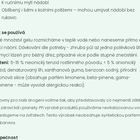
K ručnímu mytí nádobí
Oblíbený i lidmi s kožními potížemi – mohou umývat nádobí bez
rukavic.
 se používá
é množství gelu rozmícháme v teplé vodě nebo naneseme přímo
í náčiní. Dávkování dle potřeby - zhruba půl až jedna polévková lž
mycí lázeň pro běžný dřez, případně více podle stupně znečistění.
žení:
5-15 % neionický tenzid rostlinného původu; < 5 % anionický
ací gel na funkční
Aviváž
zid, denaturovaný líh, xanthanová guma, benzoan sodný, přírodní
ádlo
Aviváž bez syntetických barviv a
ronová silice (obsahuje parfém limonene, beta-pinene, gama-
parfémů, s jemnou vůní přírodní
ntrovaný gel pro šetrné a
pinene - může vyvolat alergickou reakci).
levandulové silice.
gické praní sportovního a
ního oblečení....
oviny pro naši drogerii volíme tak, aby představovaly co nejmenší zát
Do košíku:
Do košíku:
5
129
 zdraví lidí i planety. Při výrobě produktů používáme revitalizovanou vo
(195
)
(129
)
Kč
Kč
Kč
/ Kg
Kč
/ Kg
estujeme na zvířatech. Tento výrobek neobsahuje syntetickou parfe
 barviva.
zpečnost