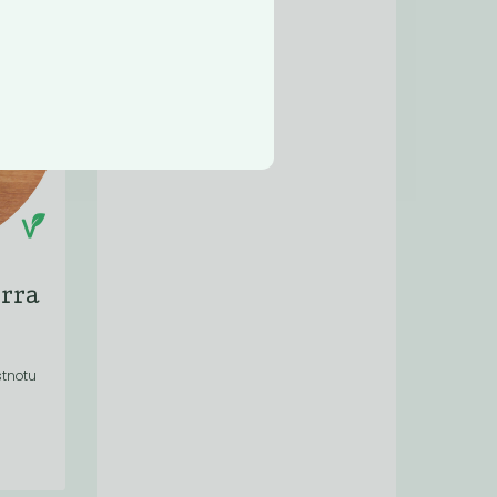
erra
stnotu