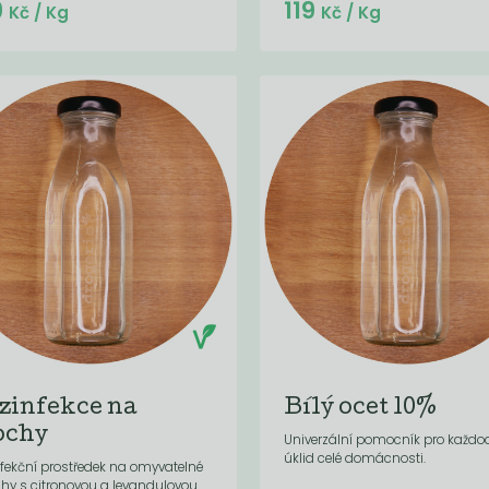
Do košíku:
Do košíku:
9
119
(129
)
(119
)
Kč
Kč
Kč
/ Kg
Kč
/ Kg
zinfekce na
Bílý ocet 10%
ochy
Univerzální pomocník pro každo
úklid celé domácnosti.
fekční prostředek na omyvatelné
hy s citronovou a levandulovou