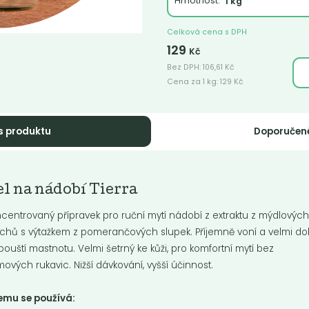
Hmotnost:
Celková cena s DPH
129
Kč
Bez DPH:
106,61
Kč
Cena za 1 kg:
129
Kč
ací gel levandule
Prací gel vavřín
s produktu
Doporučen
ntrát na šetrné praní barevného
Koncentrát na šetrné praní bare
a. Jeden litr až na 33 praní.
prádla. Jeden litr až na 33 praní.
movaný...
Parfémovaný...
l na nádobí Tierra
Do košíku:
Do košíku:
9
169
(169
)
(169
)
Kč
Kč
Kč
/ Kg
Kč
/ Kg
centrovaný přípravek pro ruční mytí nádobí z extraktu z mýdlovýc
chů s výtažkem z pomerančových slupek. Příjemně voní a velmi d
pouští mastnotu. Velmi šetrný ke kůži, pro komfortní mytí bez
ových rukavic. Nižší dávkování, vyšší účinnost.
emu se používá: