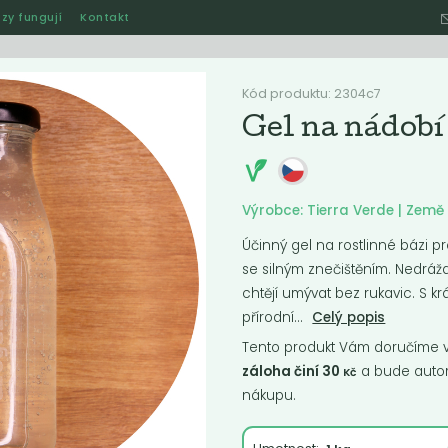
zy fungují
Kontakt
Hle
Kód produktu: 2304c7
Gel na nádobí
Ostatní
Akce
Jak naše rozvozy funguj
Výrobce: Tierra Verde | Zem
Účinný gel na rostlinné bázi pro
se silným znečištěním. Nedrážd
ručené
Nejlevnější
Nejdražší
Nejprodávanější
Nejnověj
chtějí umývat bez rukavic. S k
přírodní...
Celý popis
Tento produkt Vám doručíme ve
záloha činí 30
a bude autom
Kč
nákupu.