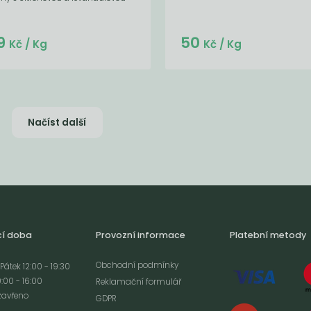
Do košíku:
Do košíku:
9
50
(269
)
(50
)
Kč
Kč
Kč
/ Kg
Kč
/ Kg
Načíst další
cí doba
Provozní informace
Platební metody
Obchodní podmínky
Pátek 12:00 - 19:30
:00 - 16:00
Reklamační formulář
zavřeno
GDPR