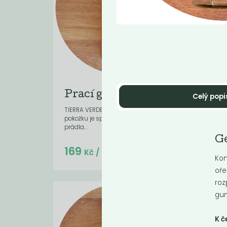
Prací gel sensitive
Pr
Celý popi
TIERRA VERDE prací gel pro citlivou
Konce
pokožku je speciálně vyvinut pro praní
prádl
prádla...
Parfé
Ge
Do košíku:
169
16
(169
)
Kč
Kč
/ Kg
Kon
oře
roz
gum
K č