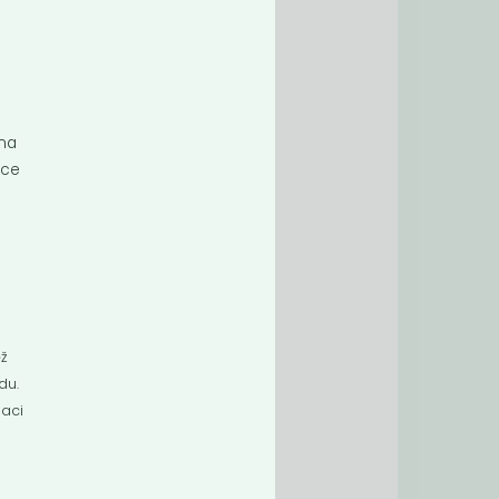
 na
íce
ěž
du.
maci