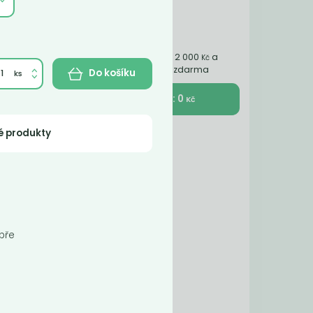
Nakupte ještě za 2 000
a
Kč
získáte dopravu zdarma
Do košíku
K pokladně : 0
Kč
é produkty
vného
h
obře