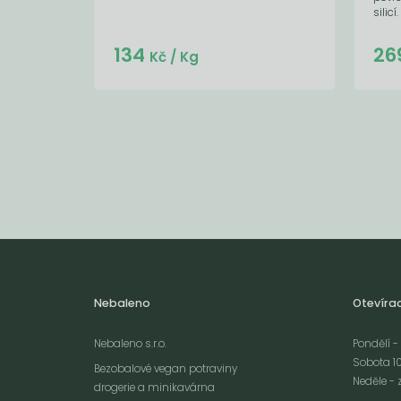
silicí.
Do košíku:
134
26
(134
)
Kč
Kč
/ Kg
Nebaleno
Otevíra
Nebaleno s.r.o.
Pondělí - 
Sobota 10
Bezobalové vegan potraviny
Neděle - 
drogerie a minikavárna