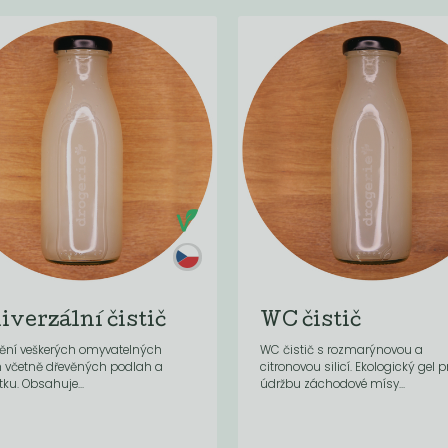
iverzální čistič
WC čistič
tění veškerých omyvatelných
WC čistič s rozmarýnovou a
h včetně dřevěných podlah a
citronovou silicí. Ekologický gel p
ku. Obsahuje...
údržbu záchodové mísy...