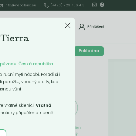
info@nebaleno.eu
(+420) 723 736 413
dat
Přihlášení
 Tierra
Cena celkem
Pokladna
í
0
Kč
ě původu: Česká republika
Obsah košíku
 ruční mytí nádobí. Poradí si i
í pokožku, vhodný pro ty, kdo
ší
rásnou vůní
 vratné sklenici.
Vratná
aticky připočtena k ceně
Obsah košíku
je prázdný