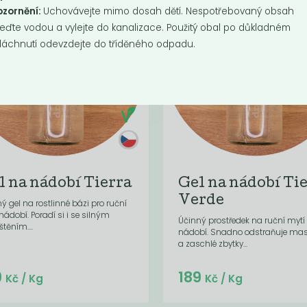
zornění:
Uchovávejte mimo dosah dětí. Nespotřebovaný obsah
eďte vodou a vylejte do kanalizace. Použitý obal po důkladném
láchnutí odevzdejte do tříděného odpadu.
l na nádobí Tierra
Gel na nádobí Ti
Verde
ý gel na rostlinné bázi pro ruční
nádobí. Poradí si i se silným
Účinný prostředek na ruční mytí
štěním....
nádobí. Snadno odstraňuje ma
a zaschlé zbytky...
Do košíku:
Do košíku:
9
189
(129
)
(189
)
Kč
Kč
Kč
/ Kg
Kč
/ Kg