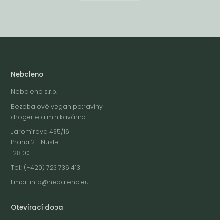
Nebaleno
Nebaleno s.r.o.
Bezobalové vegan potraviny
drogerie a minikavárna
Jaromírova 495/16
Praha 2 - Nusle
128 00
Tel.: (+420) 723 736 413
Email:
info@nebaleno.eu
Otevírací doba