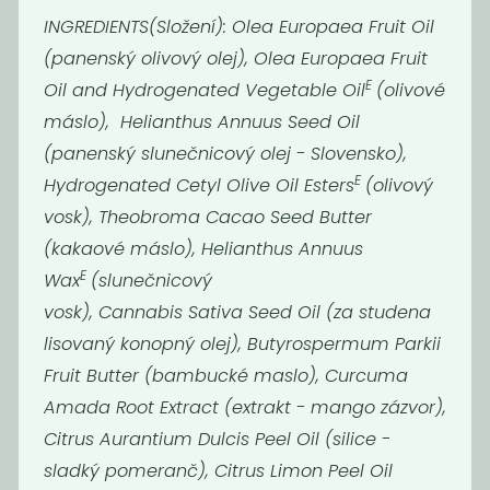
INGREDIENTS(Složení): Olea Europaea Fruit Oil
Mýdlo Difera -
Mýdlo Difera -
konopné s...
kakaovo –...
(panenský olivový olej), Olea Europaea Fruit
149
149
E
Kč
Kč
Oil and Hydrogenated Vegetable Oil
(olivové
máslo), Helianthus Annuus Seed Oil
(panenský slunečnicový olej - Slovensko),
Novinka
-50%
E
Hydrogenated Cetyl Olive Oil Esters
(olivový
vosk), Theobroma Cacao Seed Butter
(kakaové máslo), Helianthus Annuus
E
Wax
(slunečnicový
vosk), Cannabis Sativa Seed Oil (za studena
lisovaný konopný olej), Butyrospermum Parkii
Fruit Butter (bambucké maslo), Curcuma
Mýdlo Difera -
Přírodní rtěnka
Amada Root Extract (extrakt - mango zázvor),
kvetinové s...
- Classy
Citrus Aurantium Dulcis Peel Oil (silice -
175
349
149
Kč
Kč
Kč
sladký pomeranč), Citrus Limon Peel Oil