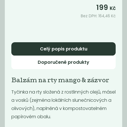
pivoňka
magnolie
199
Kč
95
95
189
189
Kč
Kč
Kč
Kč
Bez DPH:
164,46
Kč
Akce
Novinka
-55%
Celý popis produktu
Doporučené produkty
Balzám na rty mango & zázvor
Tyčinka na rty složená z rostlinných olejů, másel
Oční
Mýdlo Difera
stíny/tvářenka
-čisticí s...
a vosků (zejména lokálních slunečnicových a
echinacea
olivových), naplněná v kompostovatelném
95
209
149
Kč
Kč
Kč
papírovém obalu.