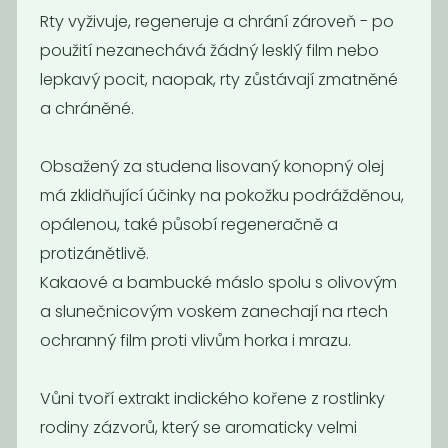
Rty vyživuje, regeneruje a chrání zároveň - po
Novinka
použití nezanechává žádný lesklý film nebo
lepkavý pocit, naopak, rty zůstávají zmatněné
a chráněné.
Obsažený za studena lisovaný konopný olej
má zklidňující účinky na pokožku podrážděnou,
opálenou, také působí regeneračně a
Mýdlo Difera -
Tuhé mýdlo
protizánětlivě.
bylinkové s...
Ponio -...
Kakaové a bambucké máslo spolu s olivovým
149
149
Kč
Kč
a slunečnicovým voskem zanechají na rtech
ochranný film proti vlivům horka i mrazu.
Novinka
Vůni tvoří extrakt indického kořene z rostlinky
rodiny zázvorů, který se aromaticky velmi