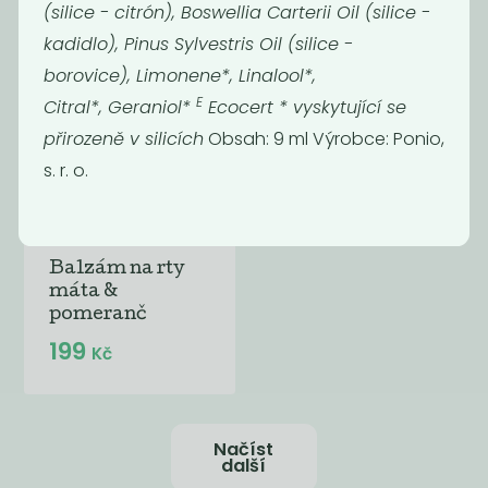
(silice - citrón), Boswellia Carterii Oil (silice -
kadidlo), Pinus Sylvestris Oil (silice -
borovice), Limonene*, Linalool*,
E
Citral*, Geraniol*
Ecocert * vyskytující se
přirozeně v silicích
Obsah: 9 ml Výrobce: Ponio,
s. r. o.
Balzám na rty
máta &
pomeranč
199
Kč
Načíst
další