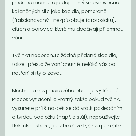
podobá mangu a je doplněný směsí ovocno-
kořeněných silic jako kadidlo, pomeranč
(frakcionovaný - nezpůsobuje fototoxicitu),
citron a borovice, které mu dodávají příjemnou
Bambucké
Mýdlo Difera -
vůni.
jemné mýdlo
citrusové s...
bez...
Tyčinka neobsahuje žádná přidaná sladidla,
149
149
Kč
Kč
takže i přesto že voní chutně, neláká vás po
natření si rty olizovat.
Novinka
Novinka
Mechanizmus papírového obalu je vytláčecí.
Proces vytlačení je vratný, takže pokud tyčinku
vysunete příliš, nazpět se dá vrátit poklepáním
o tvrdou podložku (např. o stůl), nepoužívejte
tlak rukou shora, jinak hrozí, že tyčinku poničíte.