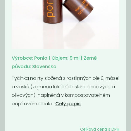
Oční
Oční
stíny/tvářenka
stíny/tvářenka
sakura
růže
95
95
189
209
Kč
Kč
Kč
Kč
Výrobce: Ponio | Objem: 9 ml | Země
Akce
Akce
-50%
-50%
původu: Slovensko
Tyčinka na rty složená z rostlinných olejů, másel
a vosků (zejména lokálních slunečnicových a
olivových), naplněná v kompostovatelném
papírovém obalu.
Celý popis
Oční
Oční
stíny/tvářenka
stíny/tvářenka
Celková cena s DPH