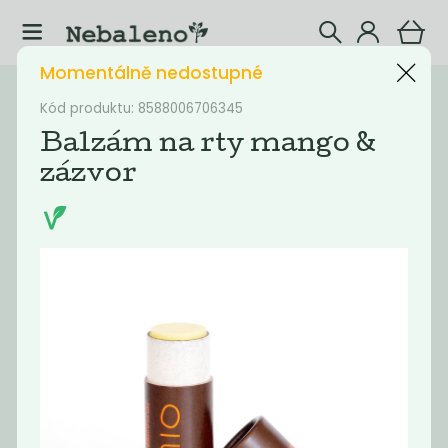
Momentálně nedostupné
Katalog
Dekorativní kosmetika
Kód produktu: 8588006706345
Balzám na rty mango &
Filtrovat produkty
27
zázvor
Doporučené
Nejlevnější
Nejdražší
Nejprodávaněj
Akce
Akce
-50%
-55%