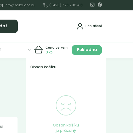
info@nebaleno.eu
(+420) 723 736 413
dat
Přihlášení
Cena celkem
Pokladna
í
0
Kč
Obsah košíku
Obsah košíku
ší
je prázdný