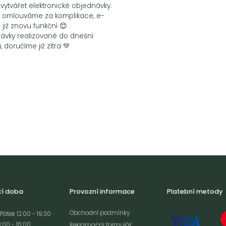
ytvářet elektronické objednávky.
 omlouváme za komplikace, e-
 již znovu funkční 😊
ávky realizované do dnešní
, doručíme již zítra 💚
cí doba
Provozní informace
Platební metody
Obchodní podmínky
Pátek 12:00 - 19:30
:00 - 16:00
Reklamační formulář