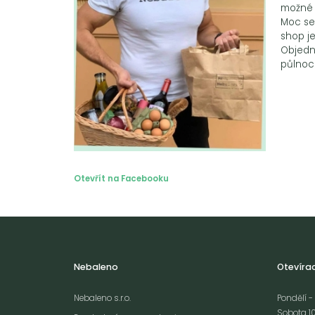
možné v
Moc se
shop je
Objedn
půlnoci
Otevřít na Facebooku
Nebaleno
Otevíra
Nebaleno s.r.o.
Pondělí - 
Sobota 10