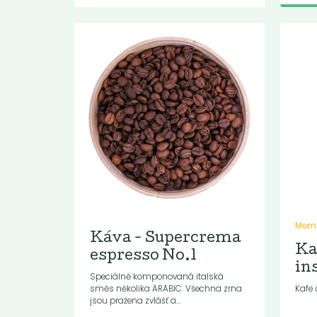
Mome
Káva - Supercrema
Ka
espresso No.1
in
Speciálně komponovaná italská
směs několika ARABIC. Všechna zrna
Kafe 
jsou pražena zvlášť a...