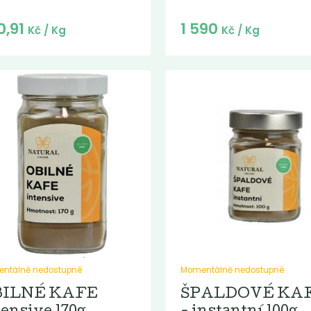
0,91
1 590
Kč
/ Kg
Kč
/ Kg
ntálně nedostupné
Momentálně nedostupné
BILNÉ KAFE
ŠPALDOVÉ KA