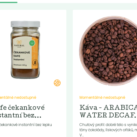
ntálně nedostupné
Momentálně nedostupné
fe čekankové
Káva - ARABIC
stantní bez...
WATER DECAF..
čekankové instantní bez lepku
Chuťový profil: dobré tělo s vynik
tóny čokolády, lískových oříšků, 
V...