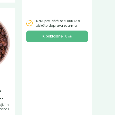
Nakupte ještě za 2 000
a
Kč
získáte dopravu zdarma
K pokladně : 0
Kč
A
.
ajícími
mandlí.