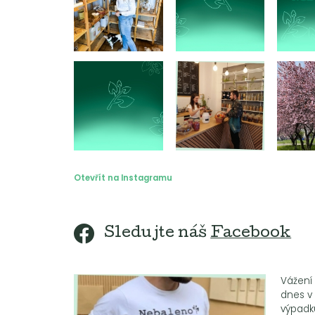
Otevřít na Instagramu
Sledujte náš
Facebook
Vážení 
dnes v
výpadk