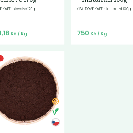
tensive 170g
- instantní 100g
É KAFE intensive 170g
ŠPALDOVÉ KAFE - instantní 100g
1,18
750
Kč
/ Kg
Kč
/ Kg
e