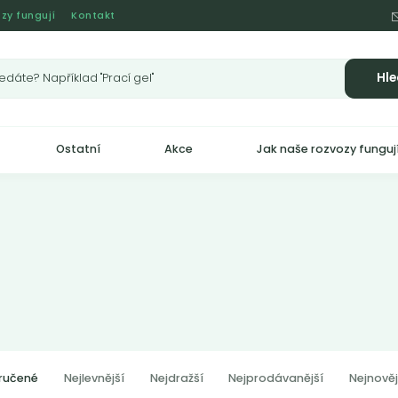
zy fungují
Kontakt
Hle
Ostatní
Akce
Jak naše rozvozy funguj
ručené
Nejlevnější
Nejdražší
Nejprodávanější
Nejnověj