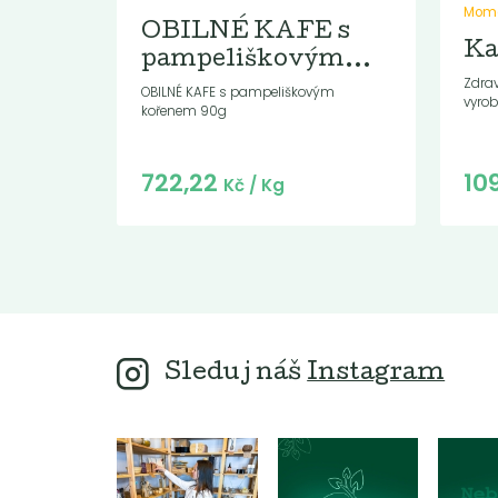
Mome
OBILNÉ KAFE s
Ka
pampeliškovým...
Zdrav
OBILNÉ KAFE s pampeliškovým
vyrob
kořenem 90g
Do košíku:
722,22
10
(85
)
Kč
Kč
/ Kg
Sleduj náš
Instagram