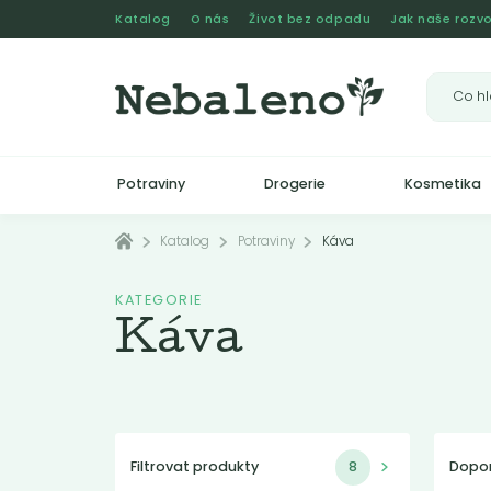
Katalog
O nás
Život bez odpadu
Jak naše rozvo
Potraviny
Drogerie
Kosmetika
Katalog
Potraviny
Káva
KATEGORIE
Káva
Filtrovat produkty
8
Dopo