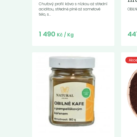
in
Chuťový profil: káva s nízkou až střední
aciditou, středně plné až sametové
OBILN
tělo, s...
Do košíku:
1 490
44
(1 490
)
Kč
Kč
/ Kg
Akc