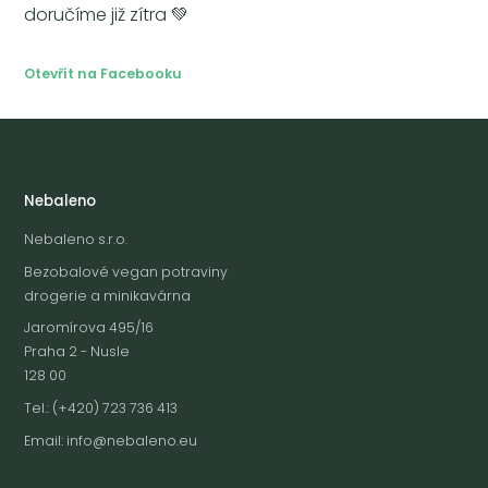
doručíme již zítra 💚
Otevřít na Facebooku
Nebaleno
Nebaleno s.r.o.
Bezobalové vegan potraviny
drogerie a minikavárna
Jaromírova 495/16
Praha 2 - Nusle
128 00
Tel.: (+420) 723 736 413
Email:
info@nebaleno.eu