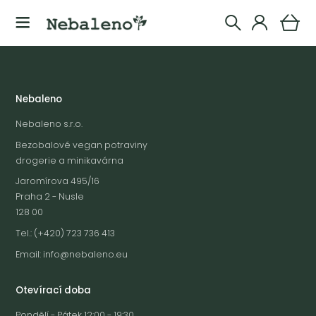
Nebaleno
Nebaleno s.r.o.
Bezobalové vegan potraviny
drogerie a minikavárna
Jaromírova 495/16
Praha 2 - Nusle
128 00
Tel.: (+420) 723 736 413
Email:
info@nebaleno.eu
Otevírací doba
Pondělí - Pátek 12:00 - 19:30