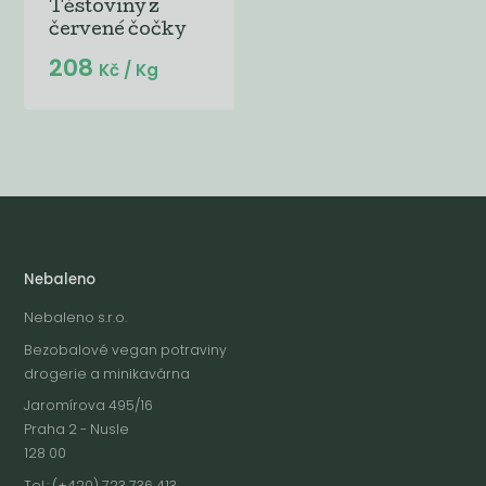
Těstoviny z
červené čočky
208
Kč
/ Kg
Nebaleno
Nebaleno s.r.o.
Bezobalové vegan potraviny
drogerie a minikavárna
Jaromírova 495/16
Praha 2 - Nusle
128 00
Tel.: (+420) 723 736 413