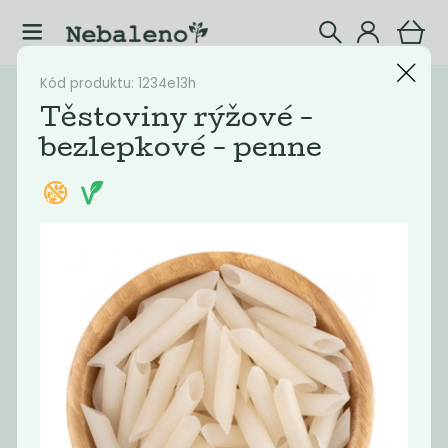
Kód produktu: 1234e13h
Katalog
Potraviny
Těstoviny rýžové -
bezlepkové - penne
Filtrovat produkty
11
Doporučené
Nejlevnější
Nejdražší
Nejprodávaněj