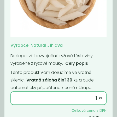
Fusilli
BIO Penne
semolinové
semolina
75
75
Kč
/ Kg
Kč
/ Kg
Výrobce: Natural Jihlava
Bezlepkové bezvaječné rýžové těstoviny
vyrobené z rýžové mouky.
Celý popis
Tento produkt Vám doručíme ve vratné
sklenici.
Vratná záloha činí 30
a bude
Kč
automaticky připočtena k ceně nákupu.
Bio špagety
Těstoviny
semolina
rýžové -
Celková cena s DPH
bezlepkové...