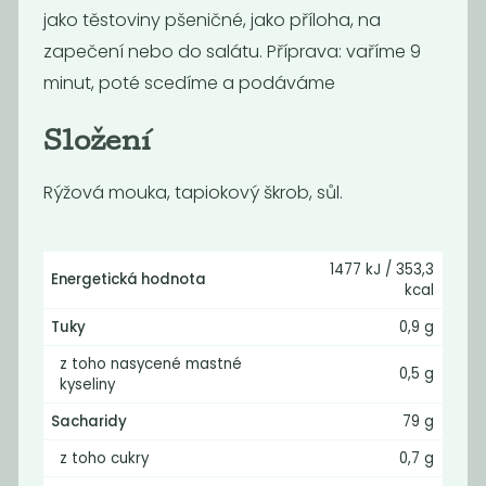
jako těstoviny pšeničné, jako příloha, na
zapečení nebo do salátu. Příprava: vaříme 9
minut, poté scedíme a podáváme
Složení
Rýžová mouka, tapiokový škrob, sůl.
Polévkové
Kukuřičné
nudle žitné
těstoviny -
vřetena
1477 kJ / 353,3
Energetická hodnota
130
175
kcal
Kč
/ Kg
Kč
/ Kg
Tuky
0,9 g
z toho nasycené mastné
0,5 g
kyseliny
Sacharidy
79 g
z toho cukry
0,7 g