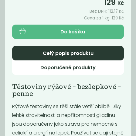
129
109
129
Kč
Kč
/ Kg
Kč
/ Kg
Bez DPH:
112,17
Kč
Cena za 1 kg:
129
Kč
Do košíku
Celý popis produktu
Doporučené produkty
Těstoviny rýžové - bezlepkové -
Těstoviny
Těstoviny
penne
rýžové -
rýžové -
bezlepkové...
bezlepkové...
Rýžové těstoviny se těší stále větší oblibě. Díky
129
129
Kč
/ Kg
Kč
/ Kg
lehké stravitelnosti a nepřítomnosti gliadinu
jsou doporučeny jako strava pro nemocné s
celiakií a alergií na lepek. Používat se dají stejně