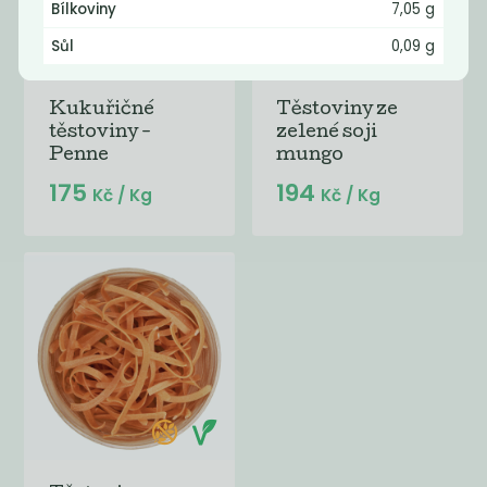
Bílkoviny
7,05 g
Sůl
0,09 g
Kukuřičné
Těstoviny ze
těstoviny -
zelené soji
Penne
mungo
175
194
Kč
/ Kg
Kč
/ Kg