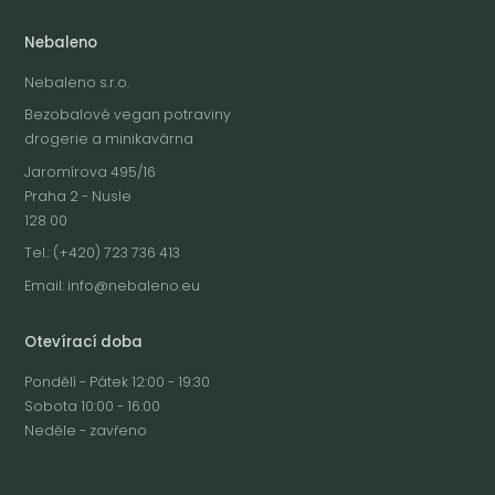
Nebaleno
Nebaleno s.r.o.
Bezobalové vegan potraviny
drogerie a minikavárna
Jaromírova 495/16
Praha 2 - Nusle
128 00
Tel.: (+420) 723 736 413
Email:
info@nebaleno.eu
Otevírací doba
Pondělí - Pátek 12:00 - 19:30
Sobota 10:00 - 16:00
Neděle - zavřeno