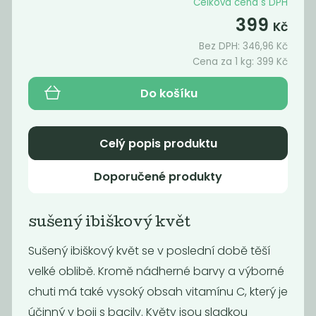
Celková cena s DPH
495
479
399
Kč
/ Kg
Kč
/ Kg
Kč
Bez DPH:
346,96
Kč
Cena za 1 kg:
399
Kč
Do košíku
Celý popis produktu
Doporučené produkty
Sušené meruňky
Bio sušený
sušený ibiškový květ
nesířené
ananas kousky
Sušený ibiškový květ se v poslední době těší
455
450
Kč
/ Kg
Kč
/ Kg
velké oblibě. Kromě nádherné barvy a výborné
chuti má také vysoký obsah vitamínu C, který je
účinný v boji s bacily. Květy jsou sladkou