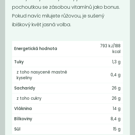
pochoutkou se zásobou vitamínů jako bonus.
Pokud navíc milujete růžovou, je sušený
ibiškový květ jasná volba.
793 kJ/188
Energetická hodnota
kcal
Bio sušené fíky
sušený ibiškový
Tuky
1,3 g
květ
405
399
z toho nasycené mastné
Kč
/ Kg
Kč
/ Kg
0,4 g
kyseliny
Sacharidy
26 g
z toho cukry
26 g
Vláknina
14 g
Bílkoviny
8,4 g
Sůl
15 g