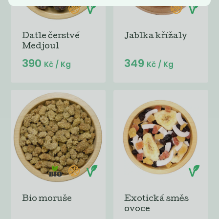
Datle čerstvé
Jablka křížaly
Medjoul
390
349
Kč
/ Kg
Kč
/ Kg
Bio moruše
Exotická směs
ovoce