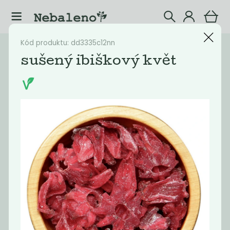
Kód produktu: dd3335c12nn
Katalog
Potraviny
sušený ibiškový květ
Filtrovat produkty
20
Doporučené
Nejlevnější
Nejdražší
Nejprodávaněj