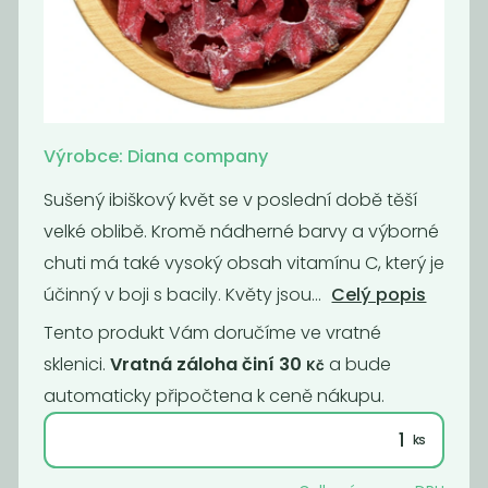
klikva s
Mango nesířené
jablečnou
bez přidaného...
šťávou
659
515
Kč
/ Kg
Kč
/ Kg
Výrobce: Diana company
Sušený ibiškový květ se v poslední době těší
velké oblibě. Kromě nádherné barvy a výborné
chuti má také vysoký obsah vitamínu C, který je
účinný v boji s bacily. Květy jsou...
Celý popis
Tento produkt Vám doručíme ve vratné
sklenici.
Vratná záloha činí 30
a bude
Kč
automaticky připočtena k ceně nákupu.
Momentálně
Bio kustovnice
nedostupné
čínská (goji)
Papaya natural