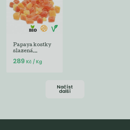
Papaya kostky
slazená...
289
Kč
/ Kg
Načíst
další