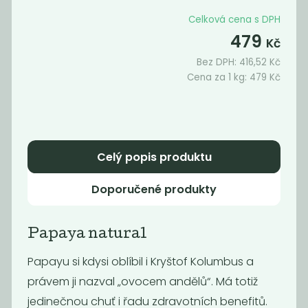
495
479
Celková cena s DPH
Kč
/ Kg
Kč
/ Kg
479
Kč
Bez DPH:
416,52
Kč
Cena za 1 kg:
479
Kč
Celý popis produktu
Doporučené produkty
Sušené meruňky
Bio sušený
nesířené
ananas kousky
Papaya natural
455
450
Kč
/ Kg
Kč
/ Kg
Papayu si kdysi oblíbil i Kryštof Kolumbus a
právem ji nazval „ovocem andělů“. Má totiž
jedinečnou chuť i řadu zdravotních benefitů.