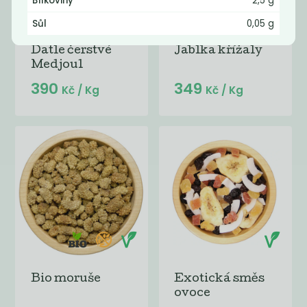
Bílkoviny
2,5 g
Sůl
0,05 g
Datle čerstvé
Jablka křížaly
Medjoul
390
349
Kč
/ Kg
Kč
/ Kg
Bio moruše
Exotická směs
ovoce