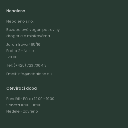
Nebaleno
Nebaleno s.r.o.
Bezobalové vegan potraviny
drogerie a minikavárna
Jaromírova 495/16
Praha 2 - Nusle
128 00
Tel.: (+420) 723 736 413
Email:
info@nebaleno.eu
Otevírací doba
Pondělí - Pátek 12:00 - 19:30
Sobota 10:00 - 16:00
Neděle - zavřeno