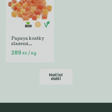
Papaya kostky
slazená...
289
Kč
/ Kg
Načíst
další