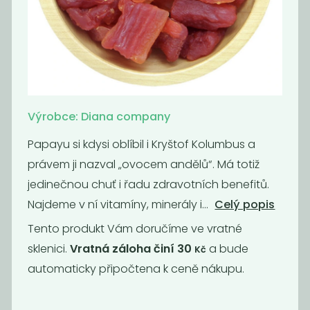
klikva s
Mango nesířené
jablečnou
bez přidaného...
šťávou
659
515
Kč
/ Kg
Kč
/ Kg
Výrobce: Diana company
Papayu si kdysi oblíbil i Kryštof Kolumbus a
právem ji nazval „ovocem andělů“. Má totiž
jedinečnou chuť i řadu zdravotních benefitů.
Najdeme v ní vitamíny, minerály i...
Celý popis
Tento produkt Vám doručíme ve vratné
sklenici.
Vratná záloha činí 30
a bude
Kč
automaticky připočtena k ceně nákupu.
Momentálně
Bio kustovnice
nedostupné
čínská (goji)
Papaya natural