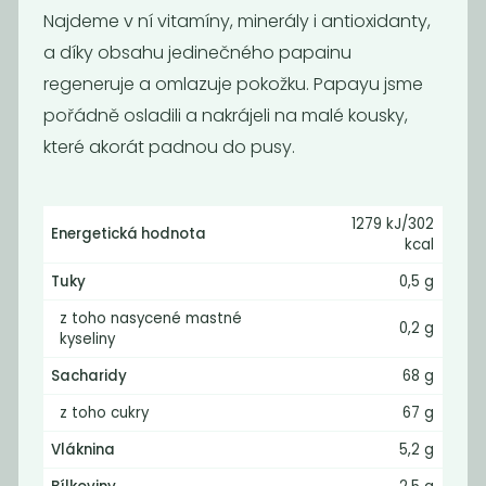
Najdeme v ní vitamíny, minerály i antioxidanty,
a díky obsahu jedinečného papainu
regeneruje a omlazuje pokožku. Papayu jsme
pořádně osladili a nakrájeli na malé kousky,
které akorát padnou do pusy.
Bio sušené fíky
sušený ibiškový
1279 kJ/302
květ
Energetická hodnota
kcal
405
399
Kč
/ Kg
Kč
/ Kg
Tuky
0,5 g
z toho nasycené mastné
0,2 g
kyseliny
Sacharidy
68 g
z toho cukry
67 g
Vláknina
5,2 g