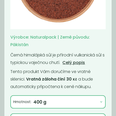
Fermentovaná
Zeleninový
rajčatová...
vývar bez droždí
BIO
159
350
Kč
Kč
/ Kg
Výrobce: Naturalpack | Země původu:
Pákistán
Novinka
Černá himalájská sůl je přírodní vulkanická sůl s
typickou vaječnou chutí.
Celý popis
Tento produkt Vám doručíme ve vratné
sklenici.
Vratná záloha činí 30
a bude
Kč
automaticky připočtena k ceně nákupu.
Hmotnost:
Cukr kokosový
Sečuánský chilli
olej -...