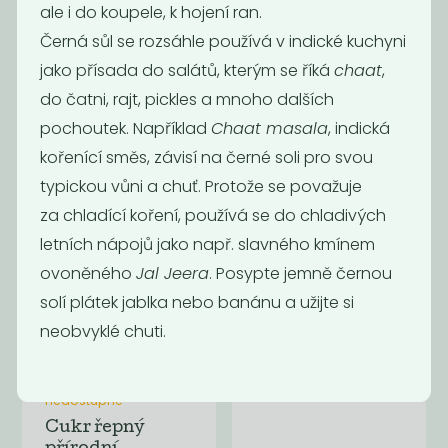
ale i do koupele, k hojení ran.
Černá sůl se rozsáhle používá v indické kuchyni
Cukr přírodní
Třtinový cukr
řepný
tmavý jemně
jako přísada do salátů, kterým se říká
chaat
,
mletý
do čatni, rajt, pickles a mnoho dalších
65
70
Kč
/ Kg
Kč
/ Kg
pochoutek. Například
Chaat masala
, indická
kořenící směs, závisí na černé soli pro svou
typickou vůni a chuť. Protože se považuje
za chladící koření, používá se do chladivých
letních nápojů jako např. slavného kmínem
ovoněného
Jal Jeera
. Posypte jemně černou
solí plátek jablka nebo banánu a užijte si
neobvyklé chuti.
Momentálně
Cukr vanilkový
nedostupné
Cukr řepný