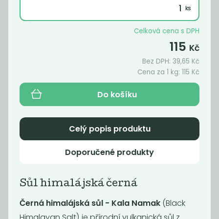
180
189
Kč
/ Kg
Kč
Celková cena s DPH
115
Novinka
Novinka
Kč
Bez DPH:
39,65
Kč
Cena za 1 kg:
115
Kč
Do košíku
Celý popis produktu
Miso cizrnové
Tahini 200g
Doporučené produkty
BIO 200g
105
69
Kč
Kč
Sůl himalájská černá
Černá himalájská sůl - Kala Namak
(Black
Himalayan Salt) je přírodní vulkanická sůl z