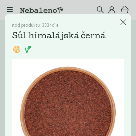
Kód produktu: 3334c14
Katalog
Potraviny
Sůl himalájská černá
Filtrovat produkty
37
Doporučené
Nejlevnější
Nejdražší
Nejprodávaněj
Novinka