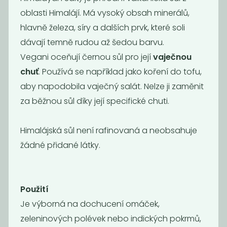
oblasti Himalájí. Má vysoký obsah minerálů,
hlavně železa, síry a dalších prvk, které soli
dávají temně rudou až šedou barvu.
Vegani oceňují černou sůl pro její
vaječnou
chuť
. Používá se například jako koření do tofu,
aby napodobila vaječný salát. Nelze ji zaměnit
Cukr moučka
Cukr krupice
za běžnou sůl díky její specifické chuti.
39
49
Kč
/ Kg
Kč
/ Kg
Himalájská sůl není rafinovaná a neobsahuje
žádné přidané látky.
Použití
Je výborná na dochucení omáček,
zeleninových polévek nebo indických pokrmů,