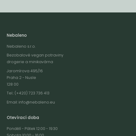
Nebaleno
Nebaleno s.r.o.
Bezobalové vegan potraviny
drogerie a minikavárna
Jaromírova 495/16
Praha 2 - Nusle
128 00
Tel.: (+420) 723 736 413
Email:
info@nebaleno.eu
Otevírací doba
Pondělí - Pátek 12:00 - 19:30
Sobota 10:00 - 16:00