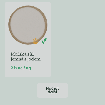
Mořská sůl
jemná s jodem
35
Kč
/ Kg
Načíst
další