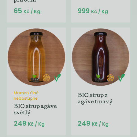
přírodní
65
999
Kč
/ Kg
Kč
/ Kg
Momentálně
BIO sirup z
nedostupné
agáve tmavý
BIO sirup agáve
světlý
249
249
Kč
/ Kg
Kč
/ Kg