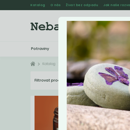
Katalog
O nás
Život bez odpadu
Jak naše rozvo
Potraviny
Drogerie
Kosmetika
Katalog
Eshop
Filtrovat produkty
30
Dopo