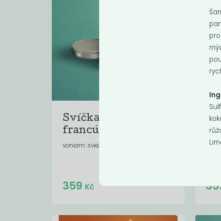
Šam
par
pro
mýd
pou
ryc
Ing
Sul
kok
Svíčka Difera -
Sv
růž
francúzska...
tr
Lim
voniam: sviežo . kvetinovo . bylinkovo
vonia
Do košíku:
359
35
(359
)
Kč
Kč