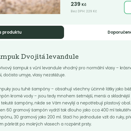
239
Kč
Bez DPH:
229
Kč
s produktu
Doporučen
íčka Difera -
Svíčka Difera -
ampuk Dvojitá levandule
linková na...
jedno presso...
řivový šampuk s vůní levandule vhodný pro normální vlasy – krásn
m: bylinkovo . drevito
voniam: gurmánsky, drevito
í, dočista umyje, vlasy nezatěžuje.
puky jsou tuhé šampóny – obsahují všechny účinné látky jako bě
Do košíku:
Do košíku:
9
359
(359
)
(359
)
Kč
Kč
Kč
Kč
pón kromě vody – jsou tedy mnohem šetrnější, menši a skladnější
 tekuté šampóny, nikde se Vám nevylijí a nepotřebují plastový obal
en 60 gramový šampón vydrží tak dlouho jako cca 400 ml tekutéh
pónu, 30 gramový jako 200 ml. Stačí ho jednoduše vzít do ruky, př
ím párkrát po mokrých vlasech a rozpěnit prsty.