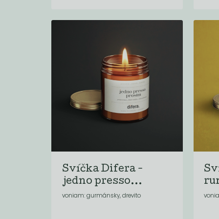
Svíčka Difera -
Sv
jedno presso...
ru
voniam: gurmánsky, drevito
voni