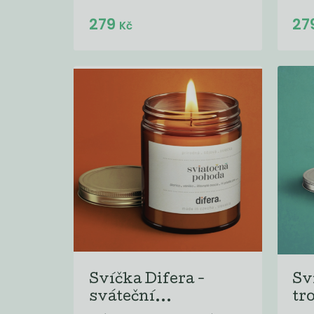
Do košíku:
279
27
(279
)
Kč
Kč
Svíčka Difera -
Sv
sváteční...
tr