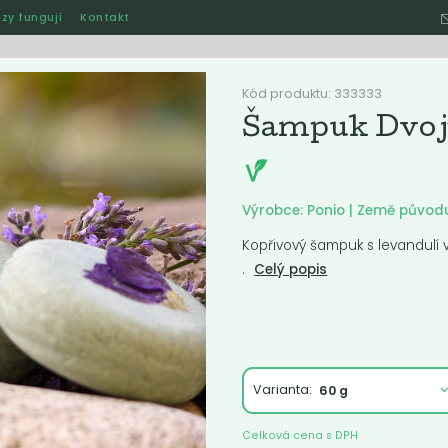
zy fungují
Kontakt
Hle
Kód produktu: 333333
Šampuk Dvoji
Ostatní
Akce
Jak naše rozvozy funguj
Výrobce: Ponio | Země původ
Kopřivový šampuk s levandulí 
.
Celý popis
ručené
Nejlevnější
Nejdražší
Nejprodávanější
Nejnověj
Varianta:
Celková cena s DPH