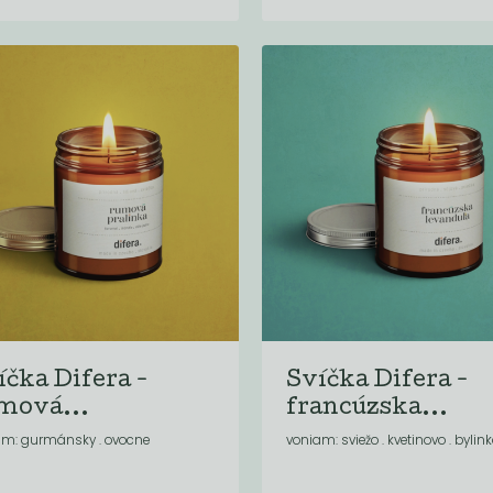
íčka Difera -
Svíčka Difera -
mová...
francúzska...
am: gurmánsky . ovocne
voniam: sviežo . kvetinovo . bylin