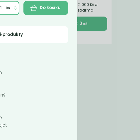
Nakupte ještě za 2 000
a
Kč
Do košíku
získáte dopravu zdarma
K pokladně : 0
Kč
é produkty
ě
žný
.
o
ejet