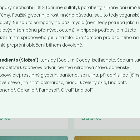
puky neobsahují SLS (ani jiné sulfáty), parabeny, silikóny ani uměl
fémy. Použitý glycerín je rostlinného původu, jsou to tedy veganské
dukty. Nejsou to šampóny na bázi mýdla (není tedy potřeba jako u
lových šampónů přemývat octem). V případě potřeby je můžete
žít i místo sprchového gelu na tělo, jako šampón pro psa nebo na
hlé přeprání oblečení během dovolené.
redients (Složení):
tenzidy (Sodium Cocoyl Isethionate, Sodium La
foacetate), kopřivový odvar, čerstvá citrónová šťáva, panenský
osový olej, rostlinný glycerín, pantenol, spirulína, přírodní silice (čín
íčka Difera -
Svíčka Difera -
ové dřevo „ho sho“, palmarosa, niaouli), zelený oxid, Linalool*,
ošku iný...
sváteční...
onene*, Geraniol*, Farnesol*, Citral* Linalool*
m: sviežo . citrusovo . gurmánsky
voním: ovocně . dřevitě . gurmá
Do košíku:
Do košíku:
9
359
(359
)
(359
)
Kč
Kč
Kč
Kč