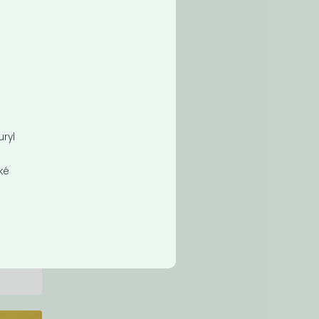
é
uryl
ské
nsky