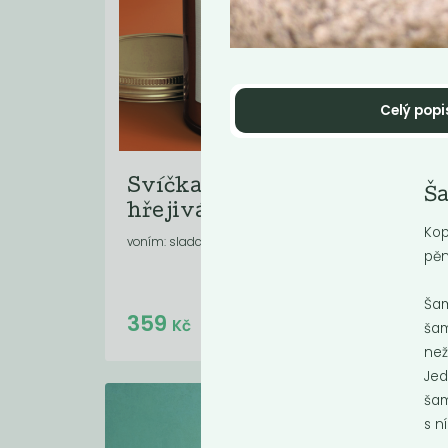
Celý popi
Svíčka Difera -
Sv
Š
hřejivá...
by
Kop
voním: sladce . kořenitě . ovocně
vonia
pěn
Šam
Do košíku:
359
35
(359
)
Kč
Kč
šam
než
Jed
šam
s n