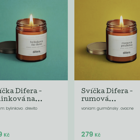
íčka Difera -
Svíčka Difera -
linková na...
rumová...
m: bylinkovo . drevito
voniam: gurmánsky . ovocne
Do košíku:
Do košíku:
9
279
(279
)
(279
)
Kč
Kč
Kč
Kč