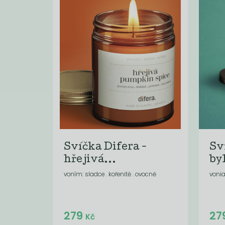
Svíčka Difera -
Sv
hřejivá...
by
voním: sladce . kořenitě . ovocně
vonia
Do košíku:
279
27
(279
)
Kč
Kč