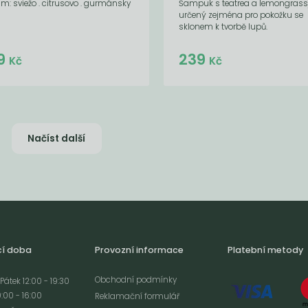
m: sviežo . citrusovo . gurmánsky
Šampuk s teatrea a lemongrass
určený zejména pro pokožku se
sklonem k tvorbě lupů.
Do košíku:
Do košíku:
9
239
(269
)
(239
)
Kč
Kč
Kč
Kč
Načíst další
cí doba
Provozní informace
Platební metody
Obchodní podmínky
Pátek 12:00 - 19:30
:00 - 16:00
Reklamační formulář