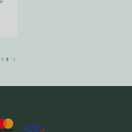
je
1
2