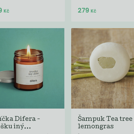
Do košíku:
Do košíku:
9
279
(279
)
(279
)
Kč
Kč
Kč
Kč
íčka Difera -
Šampuk Tea tree
ošku iný...
lemongras