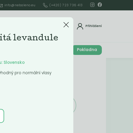
info@nebaleno.eu
(+420) 723 736 413
dat
Přihlášení
tá levandule
Cena celkem
Pokladna
í
0
Kč
u: Slovensko
Obsah košíku
vhodný pro normální vlasy
ší
Obsah košíku
je prázdný