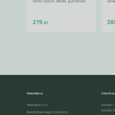
voním: ovocně . dřevitě . gurmánsky
vonia
Do košíku:
279
26
(279
)
Kč
Kč
Nebaleno
Otevíra
Nebaleno s.r.o.
Pondělí - 
Sobota 10
Bezobalové vegan potraviny