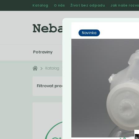
Katalog
O nás
Život bez odpadu
Jak naše rozvo
Novinka
Potraviny
Drogerie
Kosmetika
Katalog
Eshop
Filtrovat produkty
30
Dopo