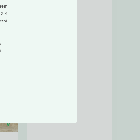
irem
 2-4
ozní
o
ý
.
1