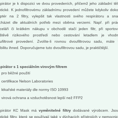
Do košíku:
Do košíku:
9
229
(359
)
(229
)
Kč
Kč
pirátor je k dispozici ve dvou provedeních, přičemž jeho základní těl
Kč
Kč
ntické. K jednofiltrovému základnímu provedení můžete kdykoliv doko
ptér na 2 filtry, vylepšit tak vlastnosti svého respirátoru a sn
cházet dle aktuálních potřeb mezi oběma verzemi. Např. při prá
celáři či krátkém nákupu v obchodě stačí jeden filtr, při sportov
štěvě rizikového prostředí nebo cestování letadlem je vhodn
ufiltrové provedení. Zvolíte-li rovnou dvoufiltrovou sadu, máte 
xibilitu ihned. Doporučujeme tuto dvoufiltrovou sadu, je praktičtější.
pirátor s 1 speciálním virovým filtrem
pro běžné použití
certifikace Nelson Laboratories
lékařské materiály dle normy ISO 10993
virová ochrana a vzduchotěsnost lepší než FFP2
odorant
Svíčka Difera -
meranč &
jedno presso...
spirátor KC Mask má
vyměnitelné filtry
dodávané výrobcem. Jso
kalyptus
voniam: gurmánsky, drevito
ntické filtry, které se používají také v dýchacích přístrojích v nemocnic