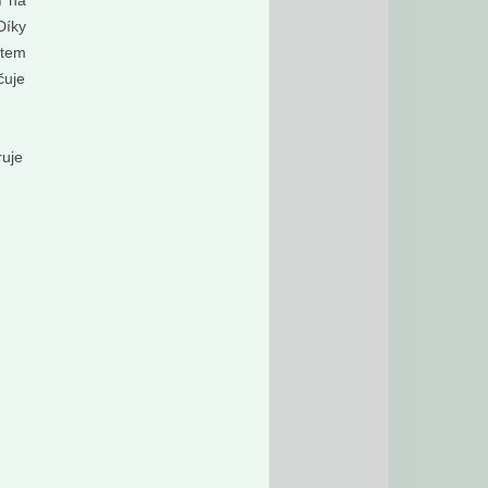
í na
Díky
stem
čuje
truje