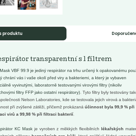
s produktu
Doporučen
Momentálně nedostupné
íčka Difera -
spirátor transparentní s 1 filtrem
Vratná záloha
ejivá...
Nebaleno
Mask VBF 99.9 je jediný respirátor na trhu určený k opakovanému použ
: sladce . kořenitě . ovocně
rý chrání vás i vaše okolí před viry a bakteriemi, a který je vybaven
ciálně vyvinutými, laboratorně testovanými virovými filtry (nikoliv
chovými filtry FFP jako ostatní respirátory).
Tyto filtry byly testovány ta
společnosti Nelson Laboratories, kde se testovala jejich virová a bakteri
Do košíku:
9
30
(279
)
Kč
Kč
Kč
nnost při zvýšené zátěži, přičemž prokázaná
účinnost byla 99,9 % při
traci virů a 99,98 % při filtraci bakterií
.
pirátor KC Mask
je vyroben z měkkých flexibilních
lékařských
mater