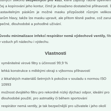
obných silikonu
bezpečných pro kůži
, které zajišťují řádné upevněn
ičej a kopírování jeho kontur, čímž je dosaženo dostatečné přilnavosti. 
astavitelným páskům je možné masku přizpůsobit různým veliko
varům hlavy, takže lze masku upravit, ale přitom těsně padne, což zaru
pečné, dlouhodobé a pohodlné užívání.
ůvodu minimalizace infekcí respirátor nemá výdechové ventily,
fil
y vzduch při nádechu i výdechu.
Vlastnosti
ntálně nedostupné
vyměnitelné virové filtry s účinností 99,9 %
Svíčka Difera -
vo Chříč
bylinková na...
lehká konstrukce s měkkými okraji s výbornou přilnavostí
kříšení
voniam: bylinkovo . drevito
z lékařských materiálů šetrných k pokožce v souladu s normou ISO
10993
možnost dvojitého filtru pro rekordně nízký dýchací odpor, ideální pro
dlouhodobé použití, pro astmatiky či během sportování
Do košíku:
0
279
(279
)
Kč
Kč
Kč
respirátor nemá ventily, je tak bezpečnější pro uživatele i jeho okolí