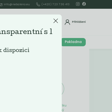
info@nebaleno.eu
(+420) 723 736 413
dat
Přihlášení
ansparentní s 1
Cena celkem
Pokladna
í
0
Kč
k dispozici
Obsah košíku
ší
Obsah košíku
je prázdný