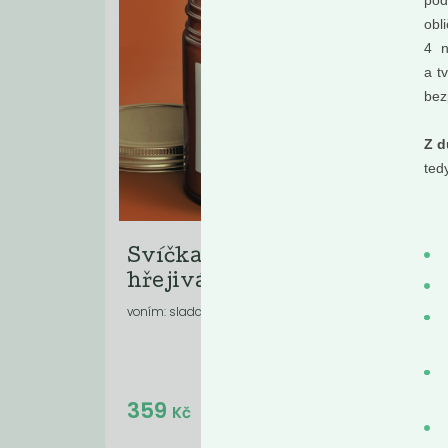
pod
obl
4 n
a t
bez
Z d
ted
Mome
Svíčka Difera -
Pi
hřejivá...
Vz
voním: sladce . kořenitě . ovocně
Do košíku:
359
8
(359
)
Kč
Kč