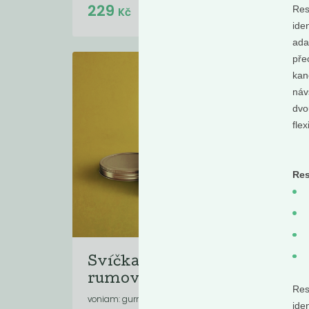
Do košíku:
229
35
(229
)
Kč
Res
Kč
ide
ada
pře
kan
náv
dvo
fle
Res
Svíčka Difera -
De
rumová...
po
Re
eu
voniam: gurmánsky . ovocne
ide