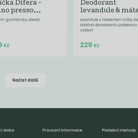
íčka Difera -
Deodorant
dno presso...
levandule & mát
am: gurmánsky, drevito
Levandule s nádechem máty, kt
dodává dezodorantu potřebnou
svěžest.
Do košíku:
Do košíku:
9
229
(279
)
(229
)
Kč
Kč
Kč
Kč
Načíst další
cí doba
Provozní informace
Platební metody