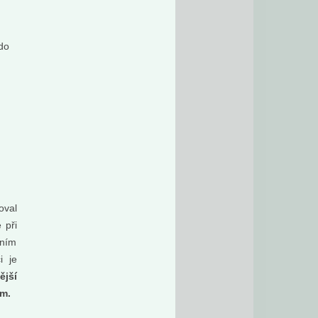
 do
oval
 při
ody
čním
i je
s
ější
rantu
ům.