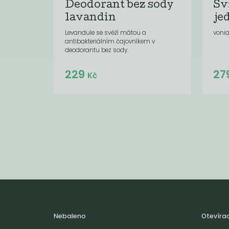
Deodorant bez sody
Sv
lavandin
je
Levandule se svěží mátou a
voni
antibakteriálním čajovníkem v
deodorantu bez sody.
Do košíku:
229
27
(229
)
Kč
Kč
Nebaleno
Otevíra