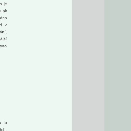
o je
upit
adno
ci v
ání,
ější
tuto
u to
ích.