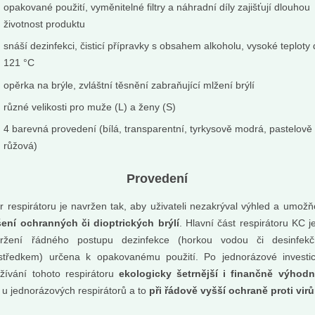
opakované použití, vyměnitelné filtry a náhradní díly zajišťují dlouhou
životnost produktu
snáší dezinfekci, čisticí přípravky s obsahem alkoholu, vysoké teploty
121 °C
opěrka na brýle, zvláštní těsnění zabraňující mlžení brýlí
různé velikosti pro muže (L) a ženy (S)
4 barevná provedení (bílá, transparentní, tyrkysově modrá, pastelově
růžová)
Provedení
r respirátoru je navržen tak, aby uživateli nezakrýval výhled a umožň
ení ochranných či dioptrických brýlí
. Hlavní část respirátoru KC je
íčka Difera -
Deodorant bez s
ržení řádného postupu dezinfekce (horkou vodou či desinfek
linková na...
lemongras
středkem) určena k opakovanému použití.
Po jednorázové investic
m: bylinkovo . drevito
Oblíbená kombinace čajovníku 
žívání tohoto respirátoru
ekologicky šetrnější i finančně výhodn
citrónovou trávou ve verzi deodo
 u jednorázových respirátorů a to
při řádově vyšší ochraně proti vir
bez sody.