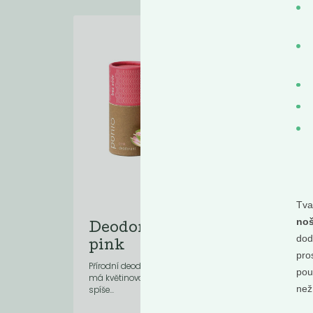
Tva
noš
Deodorant bez sody
Sv
dod
pink
by
pro
Přírodní deodorant bez jedlé sody. Pink
vonia
pou
má květinovou, sladko-svěží vůni,
než
spíše...