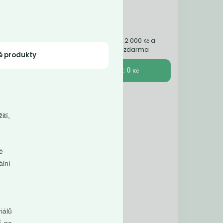
Nakupte ještě za 2 000
a
Kč
získáte dopravu zdarma
é produkty
K pokladně : 0
Kč
ití,
ké
ální
iálů