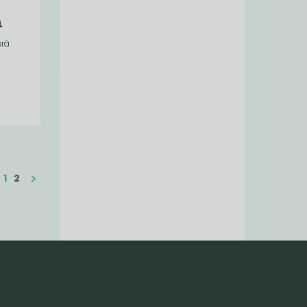
a
erá
1
2