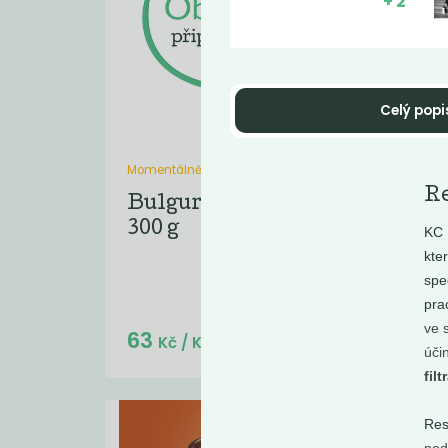
+ 2
Celý popi
Momentálně nedostupné
Sv
Re
Bulgur celozrnný
hř
300 g
KC 
voním
kte
spe
pra
ve 
63
27
Kč
/ Kg
úči
fil
Res