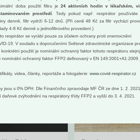
kt z pomeranče a eukalyptu
imální doba použití filtru je
24 aktivních hodin v lékařském, v
ůjčuje přírodnímu deodorantu
ntaminovaném prostředí
. Tedy pokud např. respirátor používáte
u ovocnou vůni....
iny denně, filtr vydrží 6-12 dnů. (Při ceně 48 Kč za filtr vychází prov
Do košíku:
Do košíku:
9
359
(229
)
(359
)
Kč
Kč
lady 4-8 Kč denně u jednofiltrového provedení.)
Kč
Kč
to respirátor se vyrábí pouze za účelem ochrany proti onemocnění
ID-19. V souladu s doporučeními Světové zdravotnické organizace pr
o konkrétní použití je nominální ochranný faktor tohoto respirátoru stejn
o nominální ochranný faktor FFP2 definovaný v EN 149:2001+A1:2009
tifikáty, videa, články, reportáže a fotogalerie:
www.covid-respirator.cz
y jsou s 0% DPH. Dle Finančního zpravodaje MF ČR ze dne 1. 2. 202
tí daňové zvýhodnění na respirátory třídy FFP2 a vyšší do 3. 4. 2021.