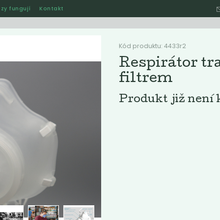
zy fungují
Kontakt
Hle
Kód produktu: 4433r2
Respirátor tr
filtrem
Ostatní
Akce
Jak naše rozvozy funguj
Produkt již není 
ručené
Nejlevnější
Nejdražší
Nejprodávanější
Nejnověj