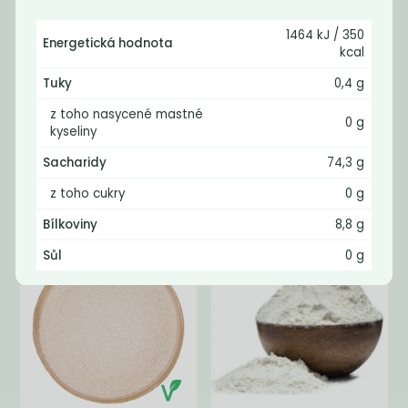
1464 kJ / 350
Energetická hodnota
kcal
Tuky
0,4 g
z toho nasycené mastné
0 g
kyseliny
Mouka pšeničná
Žitná mouka
polohrubá
celozrnná
Sacharidy
74,3 g
25
35
Kč
/ Kg
Kč
/ Kg
z toho cukry
0 g
Bílkoviny
8,8 g
Sůl
0 g