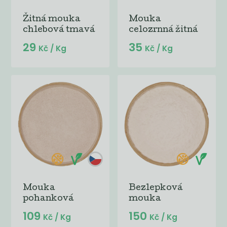
Žitná mouka
Mouka
chlebová tmavá
celozrnná žitná
29
35
Kč
/ Kg
Kč
/ Kg
Mouka
Bezlepková
pohanková
mouka
109
150
Kč
/ Kg
Kč
/ Kg