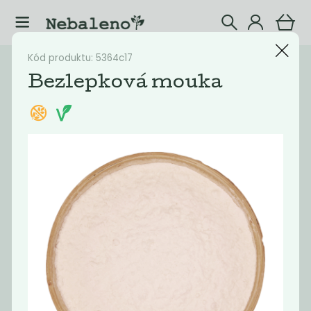
Kód produktu: 5364c17
Katalog
Potraviny
Bezlepková mouka
Filtrovat produkty
20
Doporučené
Nejlevnější
Nejdražší
Nejprodávaněj