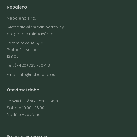
Nebaleno
Nebaleno s.r.o.
Bezobalové vegan potraviny
drogerie a minikavárna
Jaromírova 495/16
Praha 2 - Nusle
128 00
Tel.: (+420) 723 736 413
Email:
info@nebaleno.eu
Otevírací doba
Pondělí - Pátek 12:00 - 19:30
Sobota 10:00 - 16:00
Neděle - zavřeno
Provozní informace