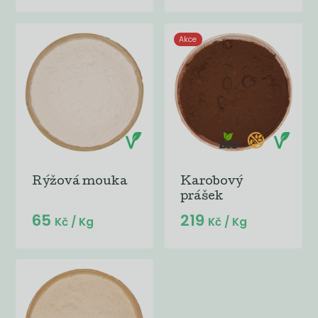
Akce
Rýžová mouka
Karobový
prášek
65
219
Kč
/ Kg
Kč
/ Kg