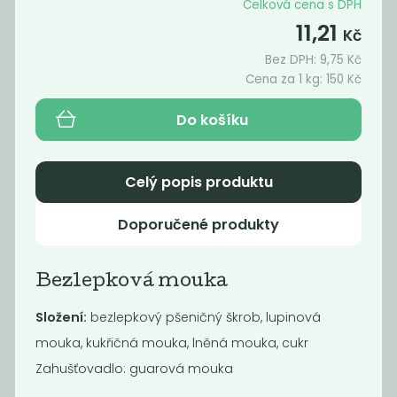
Celková cena s DPH
11,21
Kč
Bez DPH:
9,75
Kč
Cena za 1 kg:
150
Kč
Do košíku
Celý popis produktu
Doporučené produkty
Mouka pšeničná
Mouka pšeničná
jemná...
hrubá
Bezlepková mouka
45
25
Kč
/ Kg
Kč
/ Kg
Složení:
bezlepkový pšeničný škrob, lupinová
mouka, kukřičná mouka, lněná mouka, cukr
Zahušťovadlo: guarová mouka