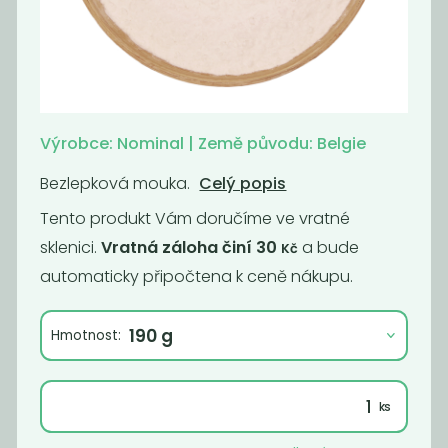
Prášek kypřící -
Škrob kukuřičný
bez lepku BIO
BIO
399
189
Kč
/ Kg
Kč
/ Kg
Výrobce: Nominal | Země původu: Belgie
Bezlepková mouka.
Celý popis
Tento produkt Vám doručíme ve vratné
sklenici.
Vratná záloha činí 30
a bude
Kč
automaticky připočtena k ceně nákupu.
Hmotnost:
Puding
Puding
vanilkový BIO
čokoládový BIO
399
399
Kč
/ Kg
Kč
/ Kg