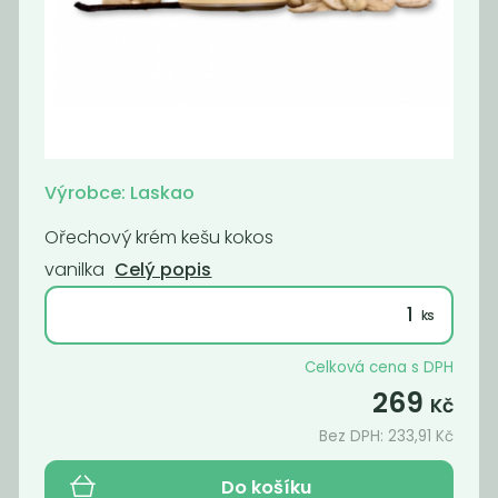
Ořechový krém
Ořechový krém
čokoláda...
kešu kokos...
279
269
Kč
Kč
Výrobce: Laskao
Novinka
Novinka
Ořechový krém kešu kokos
vanilka
Celý popis
Celková cena s DPH
269
Kč
Lískooříškový
Krém mandlový
Bez DPH:
233,91
Kč
krém 220g
220g
169
149
Do košíku
Kč
Kč