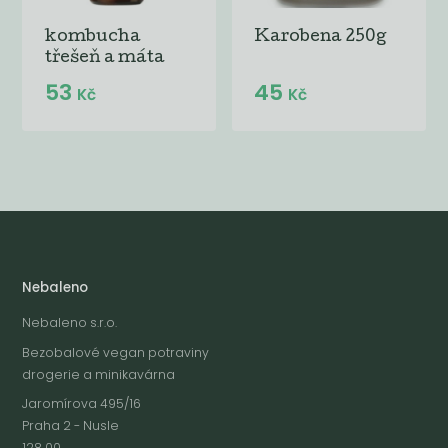
kombucha
Karobena 250g
třešeň a máta
53
45
Kč
Kč
Nebaleno
Nebaleno s.r.o.
Bezobalové vegan potraviny
drogerie a minikavárna
Jaromírova 495/16
Praha 2 - Nusle
128 00