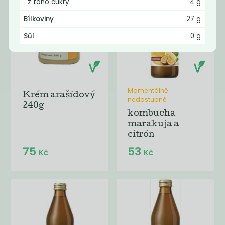
z toho cukry
4 g
Bílkoviny
27 g
Sůl
0 g
Momentálně
Krém arašídový
nedostupné
240g
kombucha
marakuja a
citrón
75
53
Kč
Kč