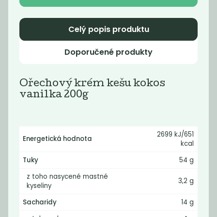
Celý popis produktu
Novinka
Doporučené produkty
Ořechový krém kešu kokos
vanilka 200g
Momentálně
Sezamela 280g
2699 kJ/651
nedostupné
Energetická hodnota
kcal
Kafe čekankové
instantní bez...
Tuky
54 g
990,91
75
Kč
/ Kg
Kč
z toho nasycené mastné
3,2 g
kyseliny
Sacharidy
14 g
Novinka