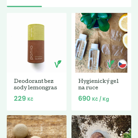
Deodorant bez
Hygienický gel
sody lemongras
na ruce
229
690
Kč
Kč
/ Kg