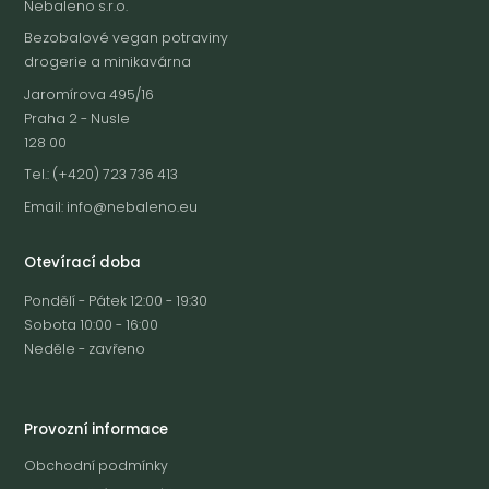
Nebaleno s.r.o.
Bezobalové vegan potraviny
drogerie a minikavárna
Jaromírova 495/16
Praha 2 - Nusle
128 00
Tel.: (+420) 723 736 413
Email:
info@nebaleno.eu
Otevírací doba
Pondělí - Pátek 12:00 - 19:30
Sobota 10:00 - 16:00
Neděle - zavřeno
Provozní informace
Obchodní podmínky