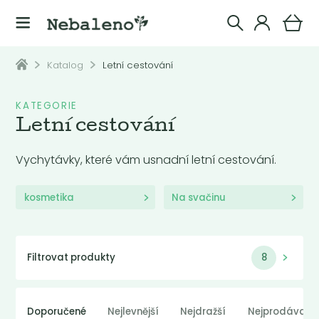
Katalog
Letní cestování
KATEGORIE
Letní cestování
Vychytávky, které vám usnadní letní cestování.
kosmetika
Na svačinu
Filtrovat produkty
8
Doporučené
Nejlevnější
Nejdražší
Nejprodávaněj