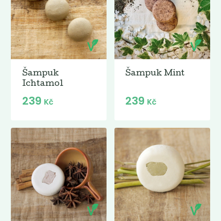
Šampuk
Šampuk Mint
Ichtamol
239
239
Kč
Kč