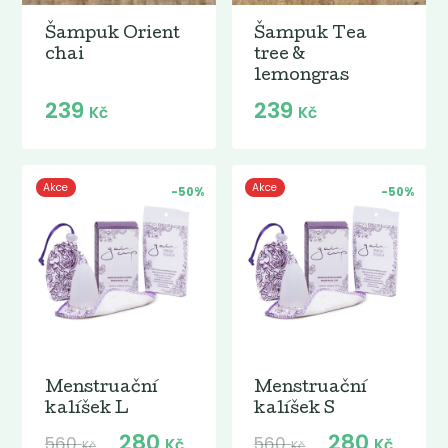
Šampuk Orient
Šampuk Tea
chai
tree &
lemongras
239
239
Kč
Kč
Akce
Akce
-50%
-50%
Menstruační
Menstruační
kalíšek L
kalíšek S
280
280
560
560
Kč
Kč
Kč
Kč