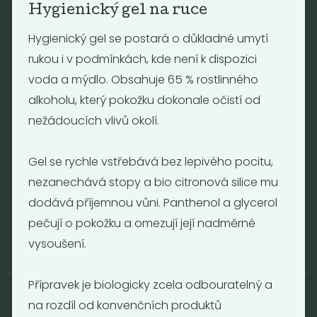
Hygienický gel na ruce
Otevírací doba
Hygienický gel se postará o důkladné umytí
rukou i v podmínkách, kde není k dispozici
Pondělí - Pátek 12:00 - 19:30
Sobota 10:00 - 16:00
voda a mýdlo. Obsahuje 65 % rostlinného
Neděle - zavřeno
alkoholu, který pokožku dokonale očistí od
nežádoucích vlivů okolí.
Provozní informace
Gel se rychle vstřebává bez lepivého pocitu,
Obchodní podmínky
nezanechává stopy a bio citronová silice mu
Reklamační formulář
GDPR
dodává příjemnou vůni. Panthenol a glycerol
Kolektiv
pečují o pokožku a omezují její nadměrné
vysoušení.
Přípravek je biologicky zcela odbouratelný a
na rozdíl od konvenčních produktů