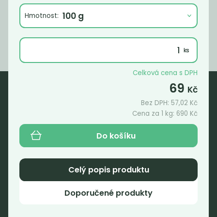
199
690
Kč
/ Kg
Kč
/ Kg
Hmotnost:
Celková cena s DPH
69
Kč
Bez DPH:
57,02
Kč
Nebaleno
Cena za 1 kg:
690
Kč
Nebaleno s.r.o.
Do košíku
Bezobalové vegan potraviny
drogerie a minikavárna
Jaromírova 495/16
Celý popis produktu
Praha 2 - Nusle
128 00
Doporučené produkty
Tel.: (+420) 723 736 413
Email:
info@nebaleno.eu