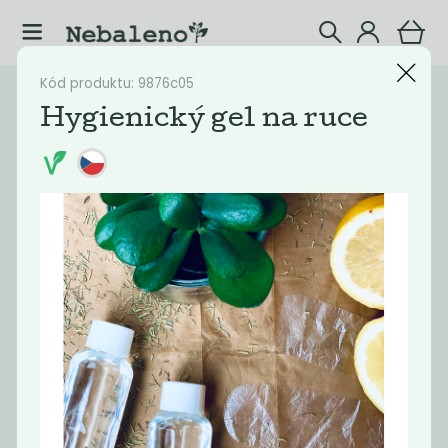
Kód produktu: 9876c05
Katalog
Kosmetika
Hygienický gel na ruce
Filtrovat produkty
4
Doporučené
Nejlevnější
Nejdražší
Nejprodávaněj