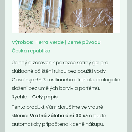
Momentálně
Tekutý šampón
nedostupné
Tierra Verde...
Tekutý šampón
Tierra Verde...
299
299
Výrobce: Tierra Verde | Země původu:
Kč
/ Kg
Kč
/ Kg
Česká republika
Účinný a zároveň k pokožce šetrný gel pro
důkladné očištění rukou bez použití vody.
Obsahuje 65 % rostlinného alkoholu, ekologické
složení bez umělých barviv a parfémů.
Rychle...
Celý popis
Tento produkt Vám doručíme ve vratné
sklenici.
Vratná záloha činí 30
a bude
Kč
automaticky připočtena k ceně nákupu.
Tekuté mýdlo
Hygienický gel
na ruce Tierra...
na ruce