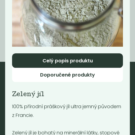
Shikakai
950
Kč
/ Kg
Celý popis produktu
Doporučené produkty
Nebaleno
Zelený jíl
Nebaleno s.r.o.
Bezobalové vegan potraviny
100% přírodní práškový jíl ultra jemný původem
drogerie a minikavárna
z Francie.
Jaromírova 495/16
Praha 2 - Nusle
Zelený jíl je bohatý na minerální látky, stopové
128 00