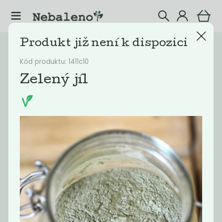
Produkt již není k dispozici
Katalog
Kosmetika
Kód produktu: 1411c10
Filtrovat produkty
1
Zelený jíl
Doporučené
Nejlevnější
Nejdražší
Nejprodávaněj