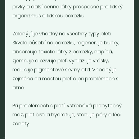
prvky a další cenné látky prospěšné pro lidský
Tel.: (+420) 723 736 413
organizmus a lidskou pokožku.
Email:
info@nebaleno.eu
Otevírací doba
Zelený jíl je vhodný na všechny typy pleti.
Skvěle působí na pokožku, regeneruje buňky,
Pondělí - Pátek 12:00 - 19:30
Sobota 10:00 - 16:00
absorbuje toxické látky z pokožky, napíná,
Neděle - zavřeno
zjemňuje a oživuje pleť, vyhlazuje vrásky,
redukuje pigmentové skvrny atd. Vhodný je
zejména na mastou pleť a při problémech s
Provozní informace
akné.
Obchodní podmínky
Reklamační formulář
Při problémech s pletí: vstřebává přebytečný
GDPR
maz, pleť čistí a hydratuje, stahuje póry a léčí
Kolektiv
záněty.