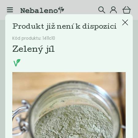
Produkt již není k dispozici
Katalog
Kosmetika
Kód produktu: 1411c10
Filtrovat produkty
1
Zelený jíl
Doporučené
Nejlevnější
Nejdražší
Nejprodávaněj