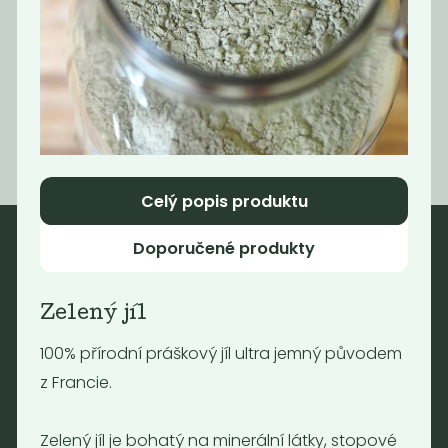
Shikakai
950
Kč
/ Kg
Celý popis produktu
Doporučené produkty
Nebaleno
Zelený jíl
Nebaleno s.r.o.
Bezobalové vegan potraviny
100% přírodní práškový jíl ultra jemný původem
drogerie a minikavárna
z Francie.
Jaromírova 495/16
Praha 2 - Nusle
Zelený jíl je bohatý na minerální látky, stopové
128 00