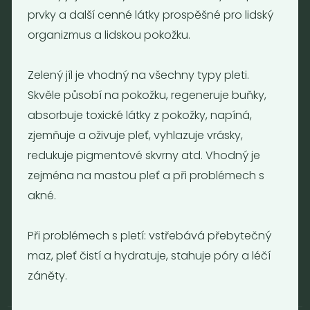
prvky a další cenné látky prospěšné pro lidský
Tel.: (+420) 723 736 413
organizmus a lidskou pokožku.
Email:
info@nebaleno.eu
Otevírací doba
Zelený jíl je vhodný na všechny typy pleti.
Skvěle působí na pokožku, regeneruje buňky,
Pondělí - Pátek 12:00 - 19:30
Sobota 10:00 - 16:00
absorbuje toxické látky z pokožky, napíná,
Neděle - zavřeno
zjemňuje a oživuje pleť, vyhlazuje vrásky,
redukuje pigmentové skvrny atd. Vhodný je
zejména na mastou pleť a při problémech s
Provozní informace
akné.
Obchodní podmínky
Reklamační formulář
Při problémech s pletí: vstřebává přebytečný
GDPR
maz, pleť čistí a hydratuje, stahuje póry a léčí
Kolektiv
záněty.