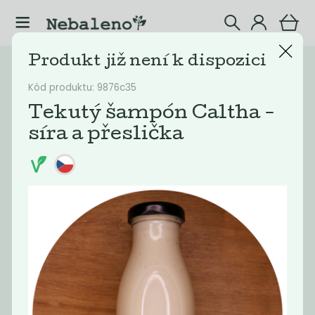
Produkt již není k dispozici
Katalog
Šampóny
Kód produktu: 9876c35
Filtrovat produkty
4
Tekutý šampón Caltha -
síra a přeslička
Doporučené
Nejlevnější
Nejdražší
Nejprodávaněj