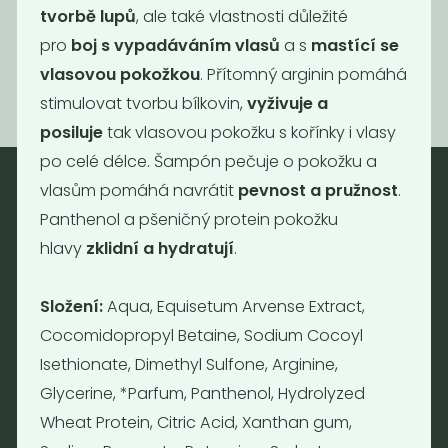
tvorbě lupů
, ale také vlastnosti důležité
199
690
Kč
/ Kg
Kč
/ Kg
pro
boj s vypadáváním vlasů
a s
mastící se
vlasovou pokožkou
. Přítomný arginin pomáhá
stimulovat tvorbu bílkovin,
vyživuje a
posiluje
tak vlasovou pokožku s kořínky i vlasy
po celé délce. Šampón pečuje o pokožku a
vlasům pomáhá navrátit
pevnost a pružnost
.
Panthenol a pšeničný protein pokožku
Nebaleno
hlavy
zklidní a hydratují
.
Nebaleno s.r.o.
Bezobalové vegan potraviny
Složení:
Aqua, Equisetum Arvense Extract,
drogerie a minikavárna
Cocomidopropyl Betaine, Sodium Cocoyl
Jaromírova 495/16
Isethionate, Dimethyl Sulfone, Arginine,
Praha 2 - Nusle
128 00
Glycerine, *Parfum, Panthenol, Hydrolyzed
Tel.: (+420) 723 736 413
Wheat Protein, Citric Acid, Xanthan gum,
Email:
info@nebaleno.eu