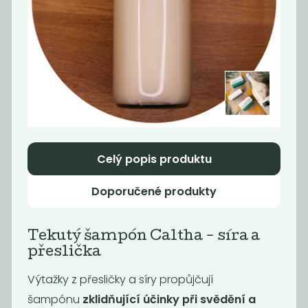
Momentálně
Tekutý šampón
nedostupné
Tierra Verde...
Tekutý šampón
Tierra Verde...
299
299
Kč
/ Kg
Kč
/ Kg
Celý popis produktu
Doporučené produkty
Tekutý šampón Caltha - síra a
přeslička
Výtažky z přesličky a síry propůjčují
Tekuté mýdlo
Hygienický gel
šampónu
zklidňující účinky při svědění a
na ruce Tierra...
na ruce