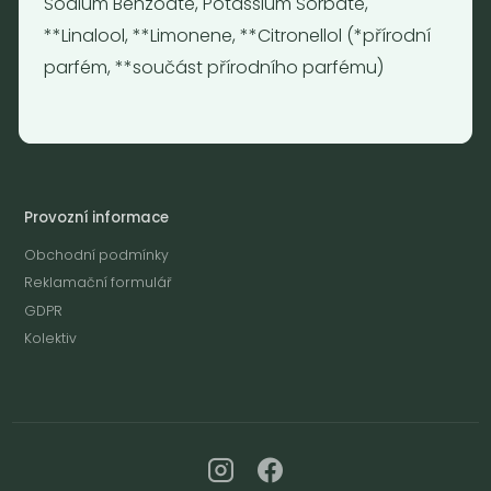
Sodium Benzoate, Potassium Sorbate,
**Linalool, **Limonene, **Citronellol (*přírodní
Otevírací doba
parfém, **součást přírodního parfému)
Pondělí - Pátek 12:00 - 19:30
Sobota 10:00 - 16:00
Neděle - zavřeno
Provozní informace
Obchodní podmínky
Reklamační formulář
GDPR
Kolektiv