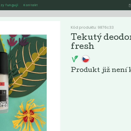
zy fungují
Kontakt
Hle
Kód produktu: 9876c33
Tekutý deodor
fresh
Ostatní
Akce
Jak naše rozvozy funguj
Produkt již není 
ručené
Nejlevnější
Nejdražší
Nejprodávanější
Nejnověj