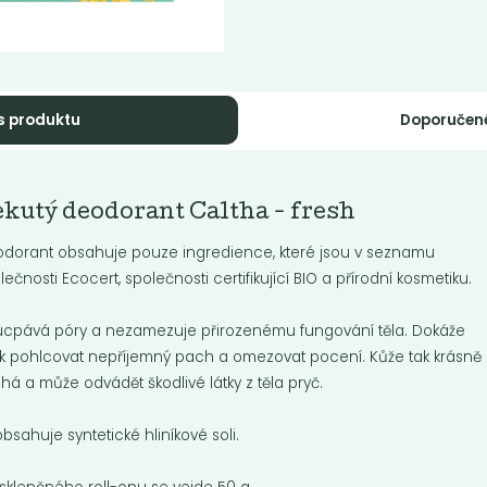
s produktu
Doporučen
Momentálně nedostupné
kutý šampón
kutý deodorant Caltha - fresh
Tekutý šampón
erra Verde...
Tierra Verde...
dorant obsahuje pouze ingredience, které jsou v seznamu
ě pečující šampon pro suché
lečnosti Ecocert, společnosti certifikující BIO a přírodní kosmetiku.
.
Jemně pečující šampon pro ma
vlasy.
cpává póry a nezamezuje přirozenému fungování těla. Dokáže
k pohlcovat nepříjemný pach a omezovat pocení. Kůže tak krásně
Do košíku:
9
299
(74,75
)
Kč
Kč
/ Kg
Kč
/ Kg
há a může odvádět škodlivé látky z těla pryč.
bsahuje syntetické hliníkové soli.