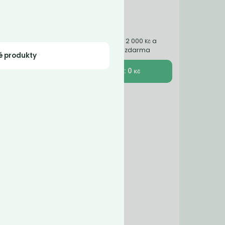
Nakupte ještě za 2 000
a
Kč
získáte dopravu zdarma
é produkty
K pokladně : 0
Kč
stné