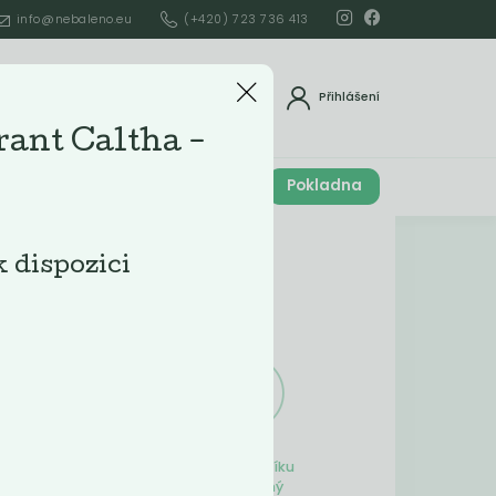
info@nebaleno.eu
(+420) 723 736 413
dat
Přihlášení
ant Caltha -
Cena celkem
Pokladna
í
0
Kč
Obsah košíku
k dispozici
ší
Obsah košíku
je prázdný