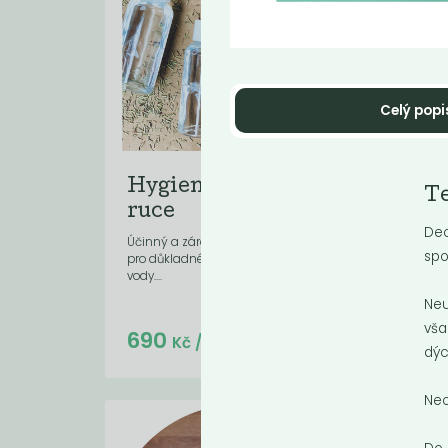
Celý popi
Hygienický gel na
Te
Te
ruce
Ti
Deo
Účinný a zároveň k pokožce šetrný gel
Jemn
spo
pro důkladné očištění rukou bez použití
vlasy
vody....
Neu
vša
Do košíku:
690
29
(69
)
Kč
Kč
/ Kg
dýc
Neo