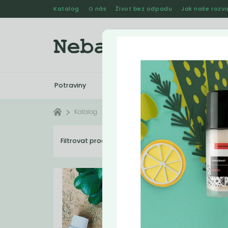
Katalog
O nás
Život bez odpadu
Jak naše rozvo
Potraviny
Drogerie
Kosmetika
Katalog
Deodoranty
Filtrovat produkty
4
Dopo