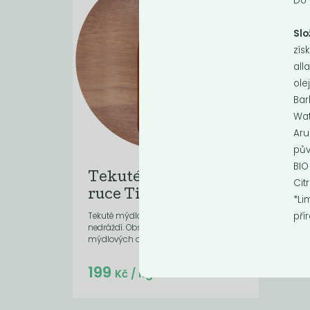
Do 
Slo
zís
all
ole
Bar
Wat
Aru
pův
BIO
Tekuté mýdlo na
Cit
ruce Tierra...
*Li
pří
Tekuté mýdlo, které nevysušuje a
nedráždí. Obsahuje extrakt z
mýdlových ořechů a další...
Do košíku:
199
(59,70
)
Kč
Kč
/ Kg