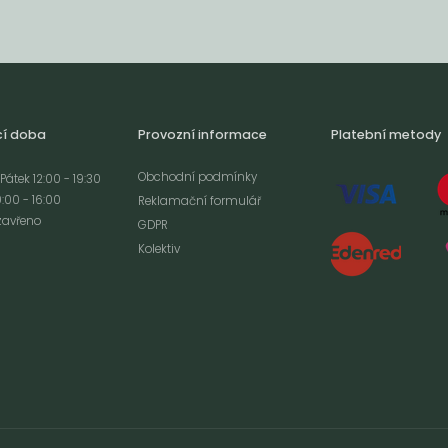
cí doba
Provozní informace
Platební metody
Obchodní podmínky
Pátek 12:00 - 19:30
:00 - 16:00
Reklamační formulář
zavřeno
GDPR
Kolektiv
analýze
m cookies a použití
izaci a cílenou
ím s použitím