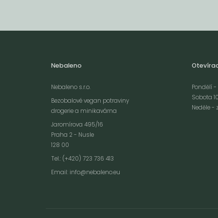
Nebaleno
Otevíra
Nebaleno s.r.o.
Pondělí - 
Sobota 10
Bezobalové vegan potraviny
Neděle - 
drogerie a minikavárna
Jaromírova 495/16
Praha 2 - Nusle
128 00
Webové stránky používají k poskytování služeb, personalizaci reklam a 
Tel.: (+420) 723 736 413
návštěvnosti soubory cookies. Následující volbou souhlasíte s využívání
Email:
info@nebaleno.eu
údajů o vašem chování na webu pro zobrazení cílené reklamy. Personal
reklamu si můžete kdykoliv vypnout nebo upravit.
více informací &
Souhlas
vypnout