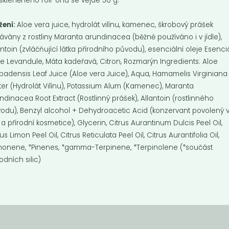
skleněného roll-onu se vejde 50 g.
žení:
Aloe vera juice, hydrolát vilínu, kamenec, škrobový prášek
kávány z rostliny Maranta arundinacea (běžně používáno i v jídle),
antoin (zvláčňující látka přírodního původu), esenciální oleje Esenci
je Levandule, Máta kadeřavá, Citron, Rozmarýn Ingredients: Aloe
badensis Leaf Juice (Aloe vera Juice), Aqua, Hamamelis Virginiana
er (Hydrolát Vilínu), Potassium Alum (Kamenec), Maranta
ndinacea Root Extract (Rostlinný prášek), Allantoin (rostlinného
odu), Benzyl alcohol + Dehydroacetic Acid (konzervant povolený 
 a přírodní kosmetice), Glycerin, Citrus Aurantinum Dulcis Peel Oil,
rus Limon Peel Oil, Citrus Reticulata Peel Oil, Citrus Aurantifolia Oil,
monene, *Pinenes, *gamma-Terpinene, *Terpinolene (*součást
rodních silic)