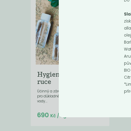
Do 
Slo
zís
all
ole
Bar
Wat
Aru
pův
BIO
Hygienický gel na
Cit
ruce
*Li
pří
Účinný a zároveň k pokožce šetrný gel
pro důkladné očištění rukou bez použití
vody....
Do košíku:
690
(69
)
Kč
Kč
/ Kg