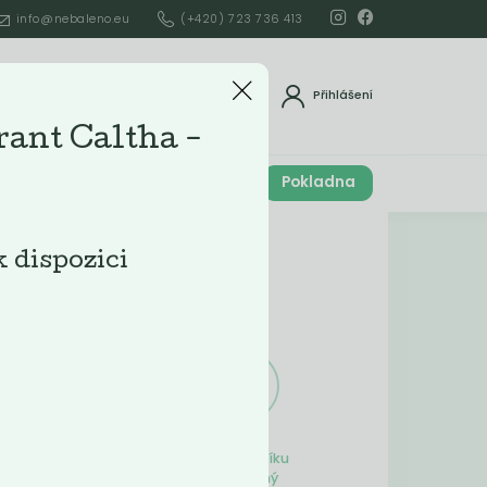
info@nebaleno.eu
(+420) 723 736 413
dat
Přihlášení
ant Caltha -
Cena celkem
Pokladna
í
0
Kč
Obsah košíku
k dispozici
ší
Obsah košíku
je prázdný