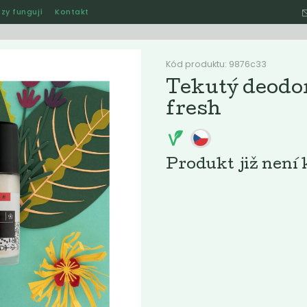
zy fungují
Kontakt
Hle
Kód produktu: 9876c33
Tekutý deodor
fresh
Ostatní
Akce
Jak naše rozvozy funguj
Produkt již není 
ručené
Nejlevnější
Nejdražší
Nejprodávanější
Nejnověj