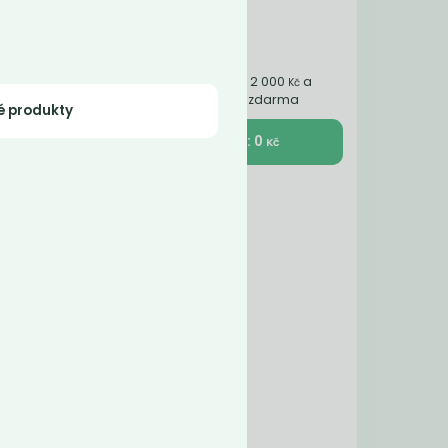
Nakupte ještě za 2 000
a
Kč
získáte dopravu zdarma
é produkty
K pokladně : 0
Kč
stné