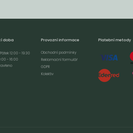
cí doba
Provozní informace
Platební metody
Obchodní podmínky
Pátek 12:00 - 19:30
:00 - 16:00
Reklamační formulář
zavřeno
GDPR
Kolektiv
analýze
m cookies a použití
izaci a cílenou
ím s použitím