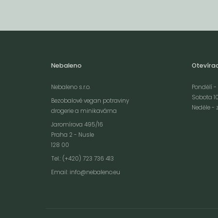
Nebaleno
Otevíra
Nebaleno s.r.o.
Pondělí - 
Sobota 10
Bezobalové vegan potraviny
Neděle - 
drogerie a minikavárna
Jaromírova 495/16
Praha 2 - Nusle
128 00
Webové stránky používají k poskytování služeb, personalizaci reklam a 
Tel.: (+420) 723 736 413
návštěvnosti soubory cookies. Následující volbou souhlasíte s využívání
Email:
info@nebaleno.eu
údajů o vašem chování na webu pro zobrazení cílené reklamy. Personal
reklamu si můžete kdykoliv vypnout nebo upravit.
více informací &
Souhlas
vypnout