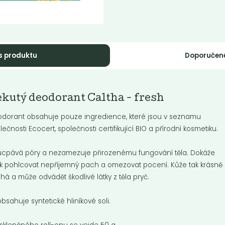
s produktu
Doporučen
Momentálně nedostupné
kutý šampón
kutý deodorant Caltha - fresh
Tekutý šampón
erra Verde...
Tierra Verde...
dorant obsahuje pouze ingredience, které jsou v seznamu
ě pečující šampon pro suché
lečnosti Ecocert, společnosti certifikující BIO a přírodní kosmetiku.
.
Jemně pečující šampon pro ma
vlasy.
cpává póry a nezamezuje přirozenému fungování těla. Dokáže
k pohlcovat nepříjemný pach a omezovat pocení. Kůže tak krásně
Do košíku:
9
299
(74,75
)
Kč
Kč
/ Kg
Kč
/ Kg
há a může odvádět škodlivé látky z těla pryč.
bsahuje syntetické hliníkové soli.