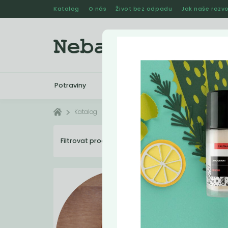
Katalog
O nás
Život bez odpadu
Jak naše rozvo
Potraviny
Drogerie
Kosmetika
Katalog
Deodoranty
Filtrovat produkty
4
Dopo