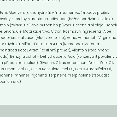
skleněného roll-onu se vejde 50 g.
žení:
Aloe vera juice, hydrolát vilínu, kamenec, škrobový prášek
kávány z rostliny Maranta arundinacea (běžně používáno i v jídle),
antoin (zvláčňující látka přírodního původu), esenciální oleje Esenci
je Levandule, Máta kadeřavá, Citron, Rozmarýn Ingredients: Aloe
badensis Leaf Juice (Aloe vera Juice), Aqua, Hamamelis Virginiana
er (Hydrolát Vilínu), Potassium Alum (Kamenec), Maranta
ndinacea Root Extract (Rostlinný prášek), Allantoin (rostlinného
odu), Benzyl alcohol + Dehydroacetic Acid (konzervant povolený 
 a přírodní kosmetice), Glycerin, Citrus Aurantinum Dulcis Peel Oil,
rus Limon Peel Oil, Citrus Reticulata Peel Oil, Citrus Aurantifolia Oil,
monene, *Pinenes, *gamma-Terpinene, *Terpinolene (*součást
rodních silic)