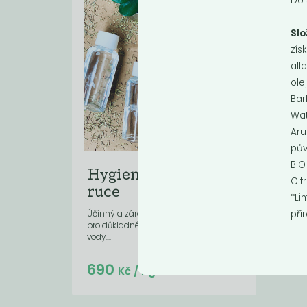
Do 
Slo
zís
all
ole
Bar
Wat
Aru
pův
BIO
Hygienický gel na
Cit
ruce
*Li
pří
Účinný a zároveň k pokožce šetrný gel
pro důkladné očištění rukou bez použití
vody....
Do košíku:
690
(69
)
Kč
Kč
/ Kg