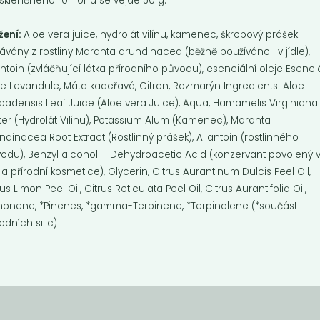
skleněného roll-onu se vejde 50 g.
žení:
Aloe vera juice, hydrolát vilínu, kamenec, škrobový prášek
kávány z rostliny Maranta arundinacea (běžně používáno i v jídle),
antoin (zvláčňující látka přírodního původu), esenciální oleje Esenci
je Levandule, Máta kadeřavá, Citron, Rozmarýn Ingredients: Aloe
badensis Leaf Juice (Aloe vera Juice), Aqua, Hamamelis Virginiana
er (Hydrolát Vilínu), Potassium Alum (Kamenec), Maranta
ndinacea Root Extract (Rostlinný prášek), Allantoin (rostlinného
odu), Benzyl alcohol + Dehydroacetic Acid (konzervant povolený 
 a přírodní kosmetice), Glycerin, Citrus Aurantinum Dulcis Peel Oil,
rus Limon Peel Oil, Citrus Reticulata Peel Oil, Citrus Aurantifolia Oil,
monene, *Pinenes, *gamma-Terpinene, *Terpinolene (*součást
rodních silic)