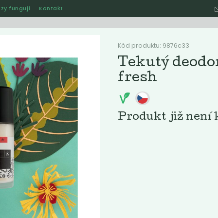
zy fungují
Kontakt
Hle
Kód produktu: 9876c33
Tekutý deodor
fresh
Ostatní
Akce
Jak naše rozvozy funguj
Produkt již není 
ručené
Nejlevnější
Nejdražší
Nejprodávanější
Nejnověj