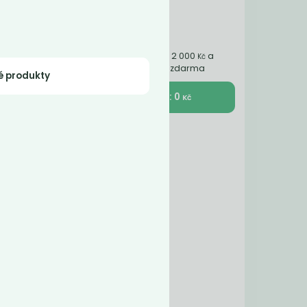
Nakupte ještě za 2 000
a
Kč
získáte dopravu zdarma
é produkty
K pokladně : 0
Kč
stné