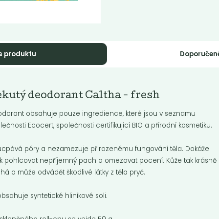
s produktu
Doporučen
Momentálně nedostupné
kuté mýdlo na
kutý deodorant Caltha - fresh
Tekutý šampón
ce Tierra...
Tierra Verde...
dorant obsahuje pouze ingredience, které jsou v seznamu
é mýdlo, které nevysušuje a
lečnosti Ecocert, společnosti certifikující BIO a přírodní kosmetiku.
ždí. Obsahuje extrakt z
Jemně pečující šampon pro ma
vých ořechů a další...
vlasy.
cpává póry a nezamezuje přirozenému fungování těla. Dokáže
k pohlcovat nepříjemný pach a omezovat pocení. Kůže tak krásně
Do košíku:
9
299
(59,70
)
Kč
Kč
/ Kg
Kč
/ Kg
há a může odvádět škodlivé látky z těla pryč.
bsahuje syntetické hliníkové soli.