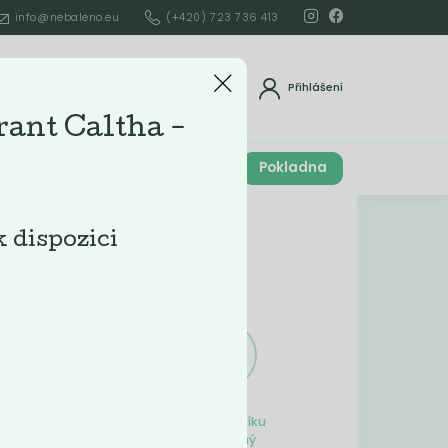
info@nebaleno.eu
(+420) 723 736 413
dat
Přihlášení
ant Caltha -
Cena celkem
Pokladna
í
0
Kč
Obsah košíku
k dispozici
ší
Obsah košíku
je prázdný