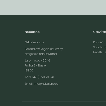
Nebaleno
Otevíra
Nebaleno s.r.o.
Pondělí - 
Sobota 10
Bezobalové vegan potraviny
Neděle - 
drogerie a minikavárna
Jaromírova 495/16
Praha 2 - Nusle
128 00
Webové stránky používají k poskytování služeb, personalizaci reklam a 
Tel.: (+420) 723 736 413
návštěvnosti soubory cookies. Následující volbou souhlasíte s využívání
Email:
info@nebaleno.eu
údajů o vašem chování na webu pro zobrazení cílené reklamy. Personal
reklamu si můžete kdykoliv vypnout nebo upravit.
více informací &
Souhlas
vypnout