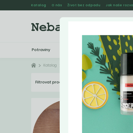
Katalog
O nás
Život bez odpadu
Jak naše rozvo
Potraviny
Drogerie
Kosmetika
Katalog
Deodoranty
Filtrovat produkty
4
Dopo