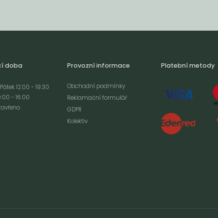
cí doba
Provozní informace
Platební metody
Obchodní podmínky
Pátek 12:00 - 19:30
:00 - 16:00
Reklamační formulář
zavřeno
GDPR
Kolektiv
analýze
m cookies a použití
izaci a cílenou
ím s použitím