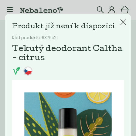
Produkt již není k dispozici
Katalog
Deodoranty
Kód produktu: 9876c21
Filtrovat produkty
4
Tekutý deodorant Caltha
- citrus
Doporučené
Nejlevnější
Nejdražší
Nejprodávaněj