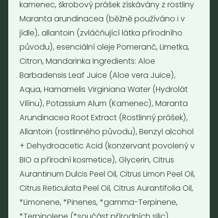
kamenec, škrobový prášek získávány z rostliny
Maranta arundinacea (běžně používáno i v
Otevírací doba
jídle), allantoin (zvláčňující látka přírodního
Pondělí - Pátek 12:00 - 19:30
původu), esenciální oleje Pomeranč, Limetka,
Sobota 10:00 - 16:00
Citron, Mandarinka Ingredients: Aloe
Neděle - zavřeno
Barbadensis Leaf Juice (Aloe vera Juice),
Aqua, Hamamelis Virginiana Water (Hydrolát
Provozní informace
Vilínu), Potassium Alum (Kamenec), Maranta
Obchodní podmínky
Arundinacea Root Extract (Rostlinný prášek),
Reklamační formulář
Allantoin (rostlinného původu), Benzyl alcohol
GDPR
+ Dehydroacetic Acid (konzervant povolený v
Kolektiv
BIO a přírodní kosmetice), Glycerin, Citrus
Aurantinum Dulcis Peel Oil, Citrus Limon Peel Oil,
Citrus Reticulata Peel Oil, Citrus Aurantifolia Oil,
*Limonene, *Pinenes, *gamma-Terpinene,
*Terpinolene (*součást přírodních silic)