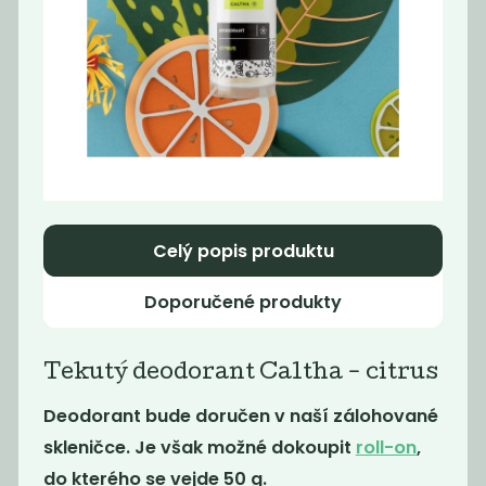
Tekutý šampón
Tekuté mýdlo
Tierra Verde...
na ruce Tierra...
299
199
Kč
/ Kg
Kč
/ Kg
Celý popis produktu
Doporučené produkty
Tekutý deodorant Caltha - citrus
Momentálně
Deodorant bude doručen v naší zálohované
Hygienický gel
nedostupné
na ruce
skleničce. Je však možné dokoupit
roll-on
,
Tekutý šampón
do kterého se vejde 50 g.
Tierra Verde...