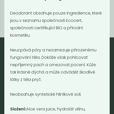
299
690
Kč
/ Kg
Kč
/ Kg
Deodorant obsahuje pouze ingredience, které
jsou v seznamu společnosti Ecocert,
společnosti certifikující BIO a přírodní
kosmetiku.
Neucpává póry a nezamezuje přirozenému
Nebaleno
fungování těla. Dokáže však pohlcovat
nepříjemný pach a omezovat pocení. Kůže
Nebaleno s.r.o.
tak krásně dýchá a může odvádět škodlivé
Bezobalové vegan potraviny
látky z těla pryč.
drogerie a minikavárna
Jaromírova 495/16
Praha 2 - Nusle
Neobsahuje syntetické hliníkové soli.
128 00
Tel.: (+420) 723 736 413
Složení:
Aloe vera juice, hydrolát vilínu,
Email:
info@nebaleno.eu