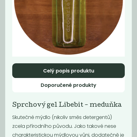
Momentálně
Tekutý šampón
nedostupné
Tierra Verde...
Tekutý šampón
Tierra Verde...
299
299
Kč
/ Kg
Kč
/ Kg
Celý popis produktu
Doporučené produkty
Sprchový gel Libebit - meduňka
Skutečné mýdlo (nikoliv směs detergentů)
zcela přírodního původu. Jako takové nese
Tekuté mýdlo
Hygienický gel
charakteristickou mýdlovou vůni, dodatečně je
na ruce Tierra...
na ruce