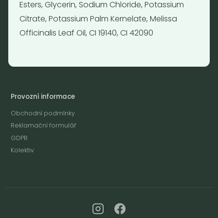
Esters, Glycerin, Sodium Chloride, Potassium
Citrate, Potassium Palm Kernelate, Melissa
Otevírací doba
Officinalis Leaf Oil, CI 19140, CI 42090
Pondělí - Pátek 12:00 - 19:30
Sobota 10:00 - 16:00
Neděle - zavřeno
Provozní informace
Obchodní podmínky
Reklamační formulář
GDPR
Kolektiv