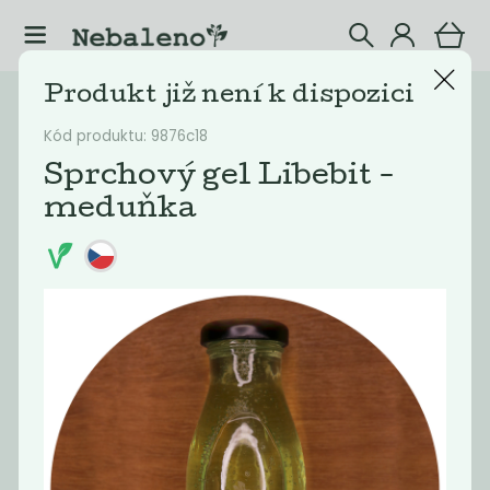
Produkt již není k dispozici
Katalog
Mýdla
Kód produktu: 9876c18
Filtrovat produkty
4
Sprchový gel Libebit -
meduňka
Doporučené
Nejlevnější
Nejdražší
Nejprodávaněj