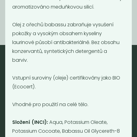
aromatizováno meduňkovou silicí.
199
690
Kč
/ Kg
Kč
/ Kg
Olej z ořechů babassu zabraňuje vysušení
pokožky a vysokým obsahem kyseliny
laurinové působí antibakteriálně. Bez obsahu
konzervantů, syntetických detergentů a
barviv.
Nebaleno
Vstupní suroviny (oleje) certifikovány jako BIO
Nebaleno s.r.o.
(Ecocert).
Bezobalové vegan potraviny
drogerie a minikavárna
Vhodné pro použití na celé tělo.
Jaromírova 495/16
Praha 2 - Nusle
128 00
Složení (INCI):
Aqua, Potassium Oleate,
Tel.: (+420) 723 736 413
Potassium Cocoate, Babassu Oil Glycereth-8
Email:
info@nebaleno.eu