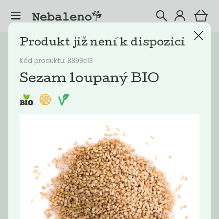
Produkt již není k dispozici
Katalog
Vyřazené
Kód produktu: 8899c13
Filtrovat produkty
10
Sezam loupaný BIO
Doporučené
Nejlevnější
Nejdražší
Nejprodávaněj