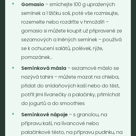
Gomasio
– smíchejte 100 g upražených
Jaromírova 495/16
semínek a 1 lžičku soli, poté vše rozmixujte,
Praha 2 - Nusle
128 00
rozemelte nebo rozdrťte v hmoždíři –
Tel.: (+420) 723 736 413
gomasio si můžete koupit už připravené ze
Email:
info@nebaleno.eu
sezamových a lněných semínek – používá
se k ochucení salátů, polévek, rýže,
Otevírací doba
pomazánek…
Pondělí - Pátek 12:00 - 19:30
Semínková másla
– sezamové máslo se
Sobota 10:00 - 16:00
nazývá tahini – můžete mazat na chleba,
Neděle - zavřeno
přidat do snídaňových kaší nebo do těst,
potřít jimi lívanečky a palačinky, přimíchat
Provozní informace
do jogurtů a do smoothies
Obchodní podmínky
Semínkové nápoje
– s granolou, na
Reklamační formulář
přípravu kaší, na lívancové nebo
GDPR
palačinkové těsto, na přípravu pudinku, na
Kolektiv