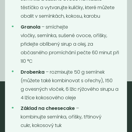
těstíčko a vytvarujte kuličky, které můžete
obalit v semínkách, kokosu, karobu
Granola
– smíchejte
Mák modrý
Lněné semínko
vločky, semínka, sušené ovoce, oříšky,
hnědé
přidejte oblíbený sirup a olej, za
199
70
Kč
/ Kg
Kč
/ Kg
občasného promíchání pečte 60 minut při
110 °C
Drobenka
– rozmixujte 50 g semínek
(můžete také kombinovat s ořechy), 150
g ovesných vloček, 6 lžic rýžového sirupu a
4 lžíce kokosového oleje
Nebaleno
Základ na cheesecake
–
Nebaleno s.r.o.
kombinujte semínka, oříšky, třtinový
Bezobalové vegan potraviny
cukr, kokosový tuk
drogerie a minikavárna