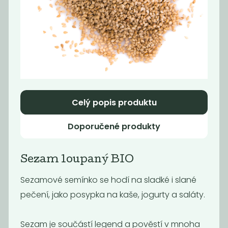
BIO Sezam
Kukuřice na
světlý
popcorn BIO
neloupaný
219
109
Kč
/ Kg
Kč
/ Kg
Celý popis produktu
Doporučené produkty
Sezam loupaný BIO
Sezamové semínko se hodí na sladké i slané
pečení, jako posypka na kaše, jogurty a saláty.
Dýňové
Slunečnicové
semínko
semínko BIO
Sezam je součástí legend a pověstí v mnoha