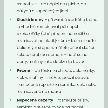
smoothies – do náplní na quiche, do
nákypů a zapečených jídel
Sladké krémy
– při výrobě sladkého krému
je vhodné kombinovat půl napůl
s kešu oříšky (obě předem namočit) a
rozmixovat na hladký krém – krém oslaďte
oblíbeným sirupem, můžete přidat skořici,
Sezam černý
Chia semínka
kakao, karob, kardamom – hodí se na
neloupaný BIO
BIO
dorty, muffiny, jako sladký dip k ovoci
219
240
Kč
/ Kg
Kč
/ Kg
Pečení
– do těsta na chleba, dalamánky,
krekry, muffiny – můžete použít syrová,
namočená i upražená semínka, celá nebo
rozmixovaná na mouku
Nepečené dezerty
– rozmixujte oříšky,
semínka a sušené ovoce na hladké