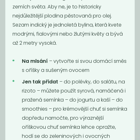
loupané
zemích světa. Aby ne, je to historicky
250
85
Kč
/ Kg
Kč
/ Kg
nejdůležitější plodina pěstovaná pro olej.
Sezam indický je jednoletá bylina, která kvete
modrými, fialovými nebo žlutými květy a bývá
až 2 metry vysoká.
Na mlsání
– vytvořte si svou domácí směs
s oříšky a sušeným ovocem
Jen tak přidat
– do polévky, do salátu, na
rizoto – můžete použít syrová, namáčená i
Konopné
Lněné semínko
pražená semínka – do jogurtu a kaší – do
semínko
zlaté
smoothies – pro krémovější chuť si semínka
loupané
dopředu namočte, pro výraznější
380
119
Kč
/ Kg
Kč
/ Kg
oříškovou chuť semínka lehce opražte,
hodí se do zeleninových i ovocných