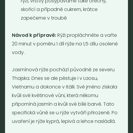
rýží, vrstvy posypáváme také ořechy,
Otevírací doba
skořicí a případně cukrem, krátce
Pondělí - Pátek 12:00 - 19:30
zapečeme v troubě
Sobota 10:00 - 16:00
Neděle - zavřeno
Návod k přípravě:
Rýži propláchněte a vařte
20 minut v poměru 1 díl rýže na 1,5 dílu osolené
Provozní informace
vody.
Obchodní podmínky
Reklamační formulář
Jasmínová rýže pochází původně ze severu
GDPR
Thajska. Dnes se ale pěstuje i v Laosu,
Kolektiv
Vietnamu a dokonce v Itálii. Své jméno získala
kvůli své květinové vůni, která někomu
připomíná jasmín a kvůli své bílé barvě. Tato
specifická vůně se u rýže vytváří přirozeně. Po
uvaření je rýže kyprá, lepivá a lehce nasládlá.
© 2017 - 2026 | Nebaleno.eu