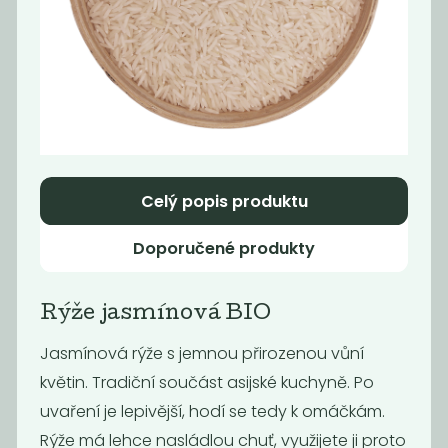
Rýže jasmínová
Rýže basmati
89
99
Kč
/ Kg
Kč
/ Kg
Celý popis produktu
Doporučené produkty
Rýže jasmínová BIO
Jasmínová rýže s jemnou přirozenou vůní
Rýže natural
Rýže
květin. Tradiční součást asijské kuchyně. Po
neloupaná
kulatozrnná
short
uvaření je lepivější, hodí se tedy k omáčkám.
89
79
Rýže má lehce nasládlou chuť, využijete ji proto
Kč
/ Kg
Kč
/ Kg