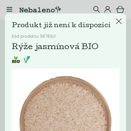
Produkt již není k dispozici
Katalog
Potraviny
Kód produktu: 56783c1
Filtrovat produkty
4
Rýže jasmínová BIO
Doporučené
Nejlevnější
Nejdražší
Nejprodávaněj