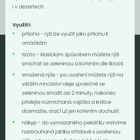
i v dezertech.
Využití:
příloha - rýži lze využít jako přílohu k
omáčkám
rizoto - klasickým způsobem můžete rýži
Nebaleno
smíchat se zeleninou a kořením dle libosti
Nebaleno s.r.o.
smažená rýže - po uvaření můžete rýži na
Bezobalové vegan potraviny
větším množství oleje společně se
drogerie a minikavárna
zeleninou smažit asi 2 minuty, nakonec
Jaromírova 495/16
přidejte rozmíchaná vajíčka a krátce
Praha 2 - Nusle
128 00
dosmažte, stačí už jen kořením dochutit
Tel.: (+420) 723 736 413
nákyp - do vymazaného pekáčku vrstvíme
Email:
info@nebaleno.eu
nastrouhaná jablka střídavě s uvařenou