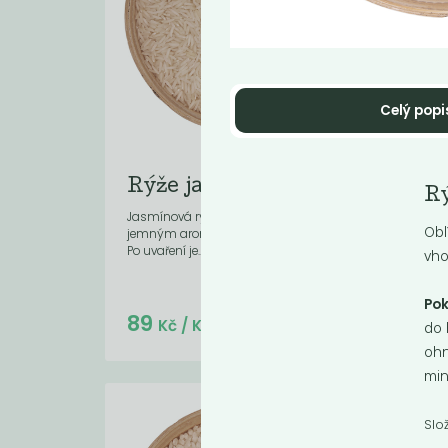
Celý popi
Rýže jasmínová
Rý
R
Jasmínová rýže je dlouhozrnná rýže s
Rýže 
Obl
jemným aroma připomínající oříšky.
dlou
Po uvaření je...
kvali
vho
Pok
Do košíku:
89
9
(89
)
Kč
Kč
/ Kg
do 
ohn
min
Slo