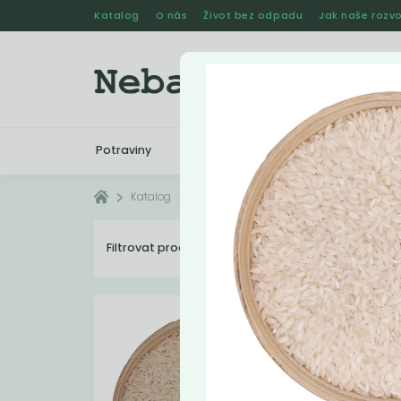
Katalog
O nás
Život bez odpadu
Jak naše rozvo
Potraviny
Drogerie
Kosmetika
Katalog
Potraviny
Rýže
Filtrovat produkty
4
Dopo