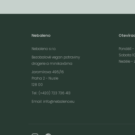
Nebaleno
Otevíra
Nebaleno s.r.o.
Pondělí - 
Sobota 10
Bezobalové vegan potraviny
Neděle - 
drogerie a minikavárna
Jaromírova 495/16
Praha 2 - Nusle
128 00
Webové stránky používají k poskytování služeb, personalizaci reklam a 
Tel.: (+420) 723 736 413
návštěvnosti soubory cookies. Následující volbou souhlasíte s využívání
Email:
info@nebaleno.eu
údajů o vašem chování na webu pro zobrazení cílené reklamy. Personal
reklamu si můžete kdykoliv vypnout nebo upravit.
více informací &
Souhlas
vypnout
personalizaci
c
nastavení