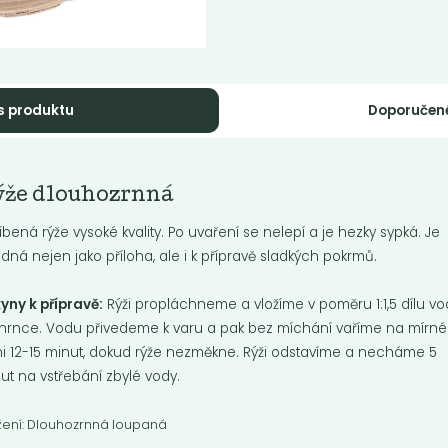
s produktu
Doporučen
že basmati
Rýže natural
ýže dlouhozrnná
neloupaná
Basmati je charakteristická svým
íbená rýže vysoké kvality. Po uvaření se nelepí a je hezky sypká. Je
hým a štíhlým tvarem a velmi
Rýže s oříškovou chutí, velmi bo
tním zrnem.
dná nejen jako příloha, ale i k přípravě sladkých pokrmů.
na vlákninu a mikroživiny, s vy
obsahem...
yny k přípravě:
Rýži propláchneme a vložíme v poměru 1:1,5 dílu vo
Do košíku:
Do košíku:
9
89
(99
)
(89
)
Kč
Kč
Kč
/ Kg
Kč
/ Kg
hrnce. Vodu přivedeme k varu a pak bez míchání vaříme na mírn
i 12-15 minut, dokud rýže nezměkne. Rýži odstavíme a necháme 5
ut na vstřebání zbylé vody.
žení:
Dlouhozrnná loupaná