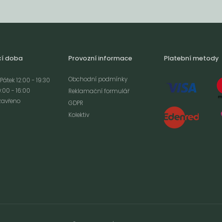
cí doba
Provozní informace
Platební metody
Obchodní podmínky
Pátek 12:00 - 19:30
:00 - 16:00
Reklamační formulář
zavřeno
GDPR
Kolektiv
analýze
m cookies a použití
izaci a cílenou
ím s použitím
ookies