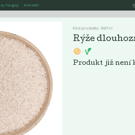
zy fungují
Kontakt
Hle
Kód produktu: 1687c1
Rýže dlouhoz
Ostatní
Akce
Jak naše rozvozy funguj
Produkt již není 
ručené
Nejlevnější
Nejdražší
Nejprodávanější
Nejnověj