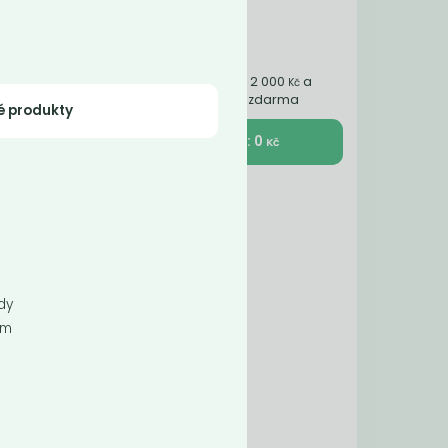
Nakupte ještě za 2 000
a
Kč
získáte dopravu zdarma
é produkty
K pokladně : 0
Kč
hatá
sokým
dy
ém