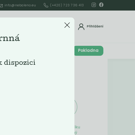
info@nebaleno.eu
(+420) 723 736 413
dat
Přihlášení
rnná
Cena celkem
Pokladna
í
0
Kč
k dispozici
Obsah košíku
ší
Obsah košíku
je prázdný