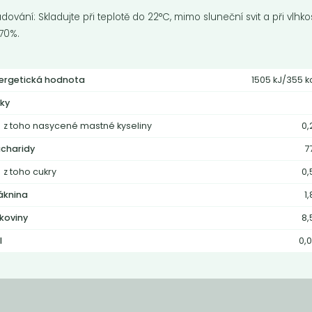
adování: Skladujte při teplotě do 22°C, mimo sluneční svit a při vlhkos
70%.
ergetická hodnota
1505 kJ/355 k
ky
z toho nasycené mastné kyseliny
0,
charidy
7
z toho cukry
0,
áknina
1
lkoviny
8,
l
0,0