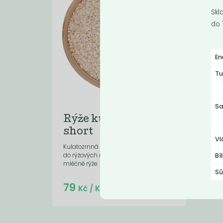
Skl
do 
En
Tu
Sa
Rýže kulatozrnná
short
Vl
Kulatozrnná rýže, vhodná především
do rýžových nákypů nebo k přípravě
Bí
mléčné rýže.
Sů
Do košíku:
79
(79
)
Kč
Kč
/ Kg