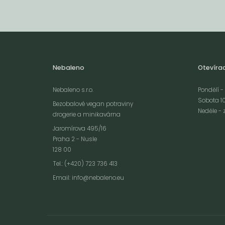
Nebaleno
Otevíra
Nebaleno s.r.o.
Pondělí - 
Sobota 10
Bezobalové vegan potraviny
Neděle - 
drogerie a minikavárna
Jaromírova 495/16
Praha 2 - Nusle
128 00
Webové stránky používají k poskytování služeb, personalizaci reklam a 
Tel.: (+420) 723 736 413
návštěvnosti soubory cookies. Následující volbou souhlasíte s využívání
Email:
info@nebaleno.eu
údajů o vašem chování na webu pro zobrazení cílené reklamy. Personal
reklamu si můžete kdykoliv vypnout nebo upravit.
více informací &
Souhlas
vypnout