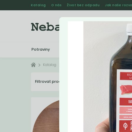
Katalog
O nás
Život bez odpadu
Jak naše rozvo
Potraviny
Drogerie
Kosmetika
Katalog
Kosmetika
Kosmetika - vážená
Filtrovat produkty
4
Dopo