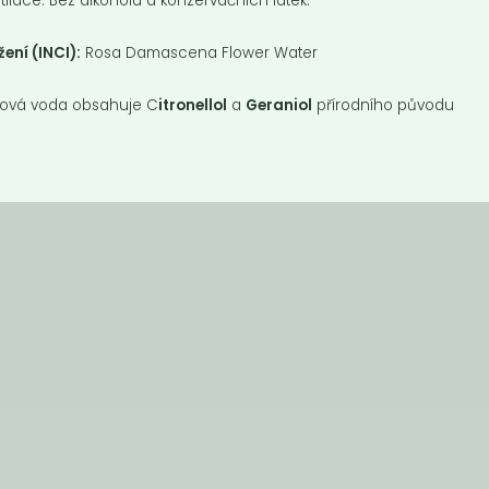
tilace. Bez alkoholu a konzervačních látek.
žení (INCI):
Rosa Damascena Flower Water
ová voda obsahuje C
itronellol
a
Geraniol
přírodního původu