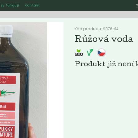
zy fungují
Kontakt
Hle
Kód produktu: 9876c14
Růžová voda
Ostatní
Akce
Jak naše rozvozy funguj
Produkt již není 
ručené
Nejlevnější
Nejdražší
Nejprodávanější
Nejnověj