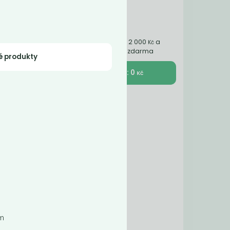
Nakupte ještě za 2 000
a
Kč
získáte dopravu zdarma
é produkty
K pokladně : 0
Kč
em