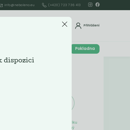
info@nebaleno.eu
(+420) 723 736 413
dat
Přihlášení
Cena celkem
Pokladna
í
0
Kč
k dispozici
Obsah košíku
ší
Obsah košíku
je prázdný