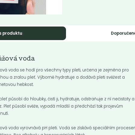
s produktu
Doporučen
ntálně nedostupné
Tekuté mýdlo na
ůžová voda
kutý šampón
ruce Tierra...
erra Verde...
ová voda se hodí pro všechny typy pleti, určena je zejména pro
Tekuté mýdlo, které nevysušuje a
hou a zralou pleť. Výborně hydratuje a dodává pleti svěžest a
ě pečující šampon pro mastné
nedráždí. Obsahuje extrakt z
.
mýdlových ořechů a další...
etovou hebkost.
pleť působí do hloubky, čistí ji, hydratuje, odstraňuje z ní nečistoty a
Do košíku:
9
199
(59,70
)
Kč
Kč
/ Kg
Kč
/ Kg
. Pleť působí svěže, vypadá mladší a předchází tak projevům
rnutí.
ová voda vyrovnává pH pleti. Voda se získává speciálním proces