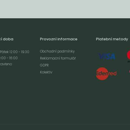
cí doba
Provozní informace
Platební metody
Obchodní podmínky
Pátek 12:00 - 19:30
:00 - 16:00
Reklamační formulář
zavřeno
GDPR
Kolektiv
analýze
m cookies a použití
izaci a cílenou
ím s použitím