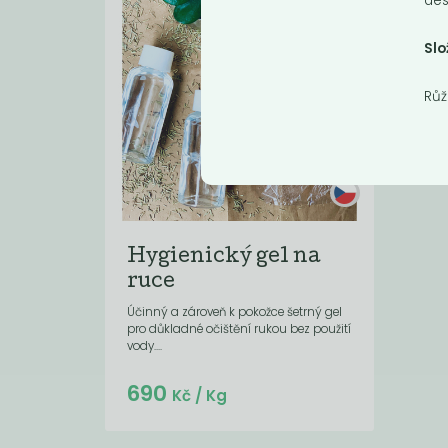
des
Slo
Růž
Hygienický gel na
ruce
Účinný a zároveň k pokožce šetrný gel
pro důkladné očištění rukou bez použití
vody....
Do košíku:
690
(69
)
Kč
Kč
/ Kg