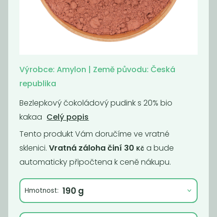
Prášek kypřící -
Škrob kukuřičný
bez lepku BIO
BIO
399
189
Kč
/ Kg
Kč
/ Kg
Výrobce: Amylon | Země původu: Česká
republika
Bezlepkový čokoládový pudink s 20% bio
kakaa
Celý popis
Tento produkt Vám doručíme ve vratné
sklenici.
Vratná záloha činí 30
a bude
Kč
automaticky připočtena k ceně nákupu.
Puding
Puding
Hmotnost:
vanilkový BIO
čokoládový BIO
399
399
Kč
/ Kg
Kč
/ Kg