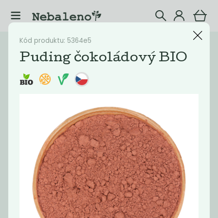
Kód produktu: 5364e5
Katalog
Potraviny
Puding čokoládový BIO
Filtrovat produkty
20
Doporučené
Nejlevnější
Nejdražší
Nejprodávaněj