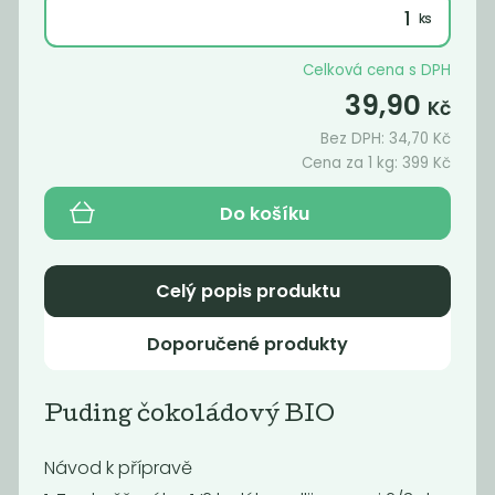
Celková cena s DPH
39,90
Kč
Bez DPH:
34,70
Kč
Cena za 1 kg:
399
Kč
Do košíku
Celý popis produktu
Mouka pšeničná
Mouka pšeničná
jemná...
hrubá
Doporučené produkty
45
25
Kč
/ Kg
Kč
/ Kg
Puding čokoládový BIO
Návod k přípravě