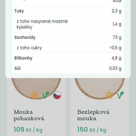
kcal
Tuky
2,3 g
Žitná mouka
Mouka
chlebová tmavá
celozrnná žitná
z toho nasycené mastné
1,4 g
29
35
kyseliny
Kč
/ Kg
Kč
/ Kg
Sacharidy
73 g
z toho cukry
<0,5 g
Bílkoviny
4,8 g
Sůl
0,03 g
Mouka
Bezlepková
pohanková
mouka
109
150
Kč
/ Kg
Kč
/ Kg