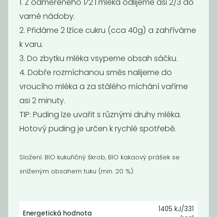
1. Z odměřeného 1⁄2 l mléka odlijeme asi 2/3 do
varné nádoby.
2. Přidáme 2 lžíce cukru (cca 40g) a zahříváme
k varu.
3. Do zbytku mléka vsypeme obsah sáčku.
4. Dobře rozmíchanou směs nalijeme do
Mouka pšeničná
Žitná mouka
polohrubá
celozrnná
vroucího mléka a za stálého míchání vaříme
25
35
asi 2 minuty.
Kč
/ Kg
Kč
/ Kg
TIP: Puding lze uvařit s různými druhy mléka.
Hotový puding je určen k rychlé spotřebě.
Složení:
BIO kukuřičný škrob, BIO kakaový prášek se
sníženým obsahem tuku (min. 20 %).
1405 kJ/331
Energetická hodnota