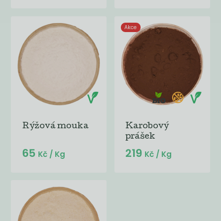
Akce
Rýžová mouka
Karobový
prášek
65
219
Kč
/ Kg
Kč
/ Kg