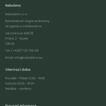
Nebaleno
Nebaleno s.r.o.
Bezobalové vegan potraviny
drogerie a minikavárna
Jaromírova 495/16
Praha 2 - Nusle
128 00
Tel.: (+420) 723 736 413
Email:
info@nebaleno.eu
Otevírací doba
Pondělí - Pátek 12:00 - 19:30
Sobota 10:00 - 16:00
Neděle - zavřeno
Provozní informace