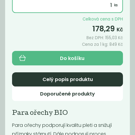
Celková cena s DPH
178,29
Kč
Bez DPH:
155,03
Kč
Cena za 1 kg:
849
Kč
Do košíku
Celý popis produktu
BIO Pekanové
Lískový ořech
ořechy
BIO
Doporučené produkty
739
465
Kč
/ Kg
Kč
/ Kg
Para ořechy BIO
Para ořechy podporují kvalitu pleti a snižují
příznaky stárnutí. Dále podporují proces