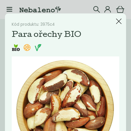
Kód produktu: 3975c4
Katalog
Potraviny
Para ořechy BIO
Filtrovat produkty
12
Doporučené
Nejlevnější
Nejdražší
Nejprodávaněj