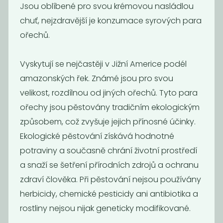
Jsou oblíbené pro svou krémovou nasládlou
Bio Vlašské
Arašídy pražené
chuť, nejzdravější je konzumace syrových para
ořechy - půlky
nesolené
399
229
ořechů.
Kč
/ Kg
Kč
/ Kg
Vyskytují se nejčastěji v Jižní Americe podél
amazonských řek. Známé jsou pro svou
velikost, rozdílnou od jiných ořechů. Tyto para
ořechy jsou pěstovány tradičním ekologickým
způsobem, což zvyšuje jejich přínosné účinky.
Ekologické pěstování získává hodnotné
potraviny a současně chrání životní prostředí
a snaží se šetření přírodních zdrojů a ochranu
Kokosové
Kokos
zdraví člověka. Při pěstování nejsou používány
plátky BIO
strouhaný
herbicidy, chemické pesticidy ani antibiotika a
219
159
Kč
/ Kg
Kč
/ Kg
rostliny nejsou nijak geneticky modifikované.