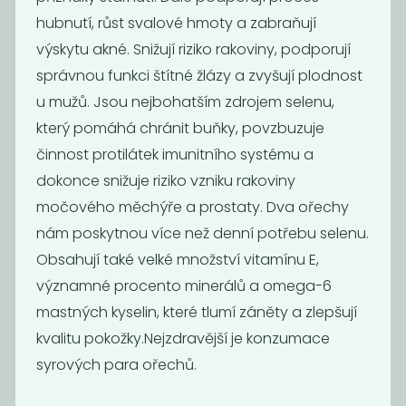
hubnutí, růst svalové hmoty a zabraňují
výskytu akné. Snižují riziko rakoviny, podporují
správnou funkci štítné žlázy a zvyšují plodnost
u mužů. Jsou nejbohatším zdrojem selenu,
který pomáhá chránit buňky, povzbuzuje
Mandle plátky
Kešu
činnost protilátek imunitního systému a
435
429
Kč
/ Kg
Kč
/ Kg
dokonce snižuje riziko vzniku rakoviny
močového měchýře a prostaty. Dva ořechy
nám poskytnou více než denní potřebu selenu.
Obsahují také velké množství vitamínu E,
významné procento minerálů a omega-6
mastných kyselin, které tlumí záněty a zlepšují
kvalitu pokožky.Nejzdravější je konzumace
syrových para ořechů.