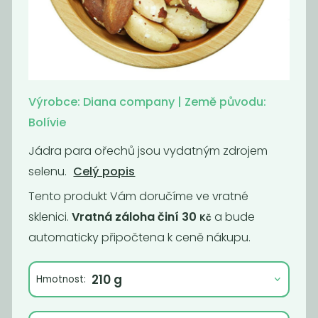
Piniové oříšky
Makadamové
ořechy
1 490
1 190
Kč
/ Kg
Kč
/ Kg
Výrobce: Diana company | Země původu:
Bolívie
Jádra para ořechů jsou vydatným zdrojem
selenu.
Celý popis
Tento produkt Vám doručíme ve vratné
sklenici.
Vratná záloha činí 30
a bude
Kč
automaticky připočtena k ceně nákupu.
Para ořechy BIO
BIO Pistácie -
Hmotnost:
pražené solené
849
780
Kč
/ Kg
Kč
/ Kg