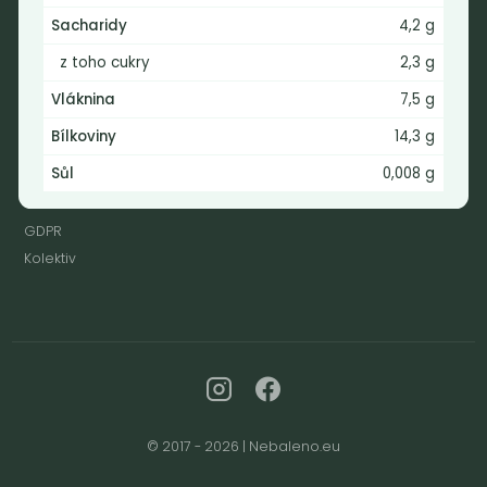
Pondělí - Pátek 12:00 - 19:30
Sacharidy
4,2 g
Sobota 10:00 - 16:00
Neděle - zavřeno
z toho cukry
2,3 g
Vláknina
7,5 g
Bílkoviny
14,3 g
Provozní informace
Sůl
0,008 g
Obchodní podmínky
Reklamační formulář
GDPR
Kolektiv
© 2017 - 2026 | Nebaleno.eu