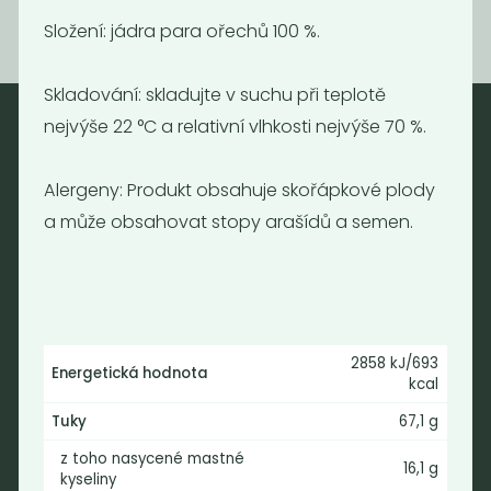
Složení: jádra para ořechů 100 %.
Skladování:
skladujte v suchu při teplotě
nejvýše 22 °C a relativní vlhkosti nejvýše 70 %.
Nebaleno
Alergeny: Produkt obsahuje skořápkové plody
Nebaleno s.r.o.
a může obsahovat stopy arašídů a semen.
Bezobalové vegan potraviny
drogerie a minikavárna
Jaromírova 495/16
Praha 2 - Nusle
128 00
2858 kJ/693
Energetická hodnota
Tel.: (+420) 723 736 413
kcal
Email:
info@nebaleno.eu
Tuky
67,1 g
z toho nasycené mastné
Otevírací doba
16,1 g
kyseliny