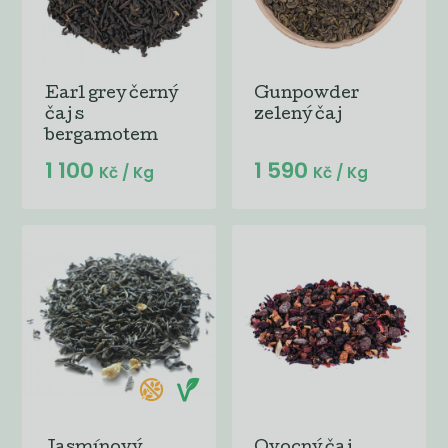
Earl grey černý
Gunpowder
čaj s
zelený čaj
bergamotem
1 100
1 590
Kč
/ Kg
Kč
/ Kg