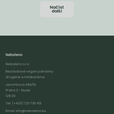
Načíst
další
Nebaleno
Nebaleno s.r.o.
Bezobalové vegan potraviny
drogerie a minikavárna
Jaromírova 495/16
Praha 2 - Nusle
128 00
Tel.: (+420) 723 736 413
Email:
info@nebaleno.eu