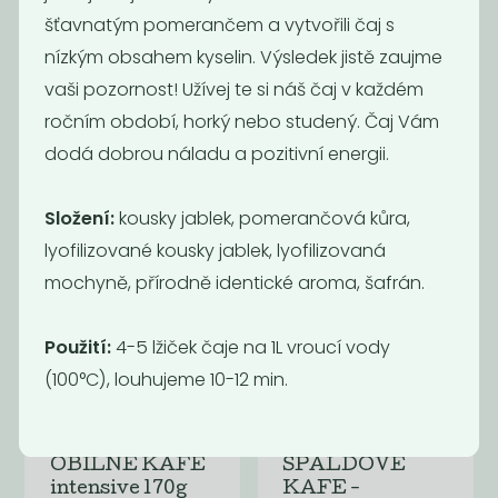
Káva -
šťavnatým pomerančem a vytvořili čaj s
ARABICA
nízkým obsahem kyselin. Výsledek jistě zaujme
WATER
DECAF...
vaši pozornost! Užívej te si náš čaj v každém
1 590
1 490
Kč
/ Kg
Kč
/ Kg
ročním období, horký nebo studený. Čaj Vám
dodá dobrou náladu
a pozitivní energii.
Složení:
kousky jablek, pomerančová kůra,
lyofilizované kousky jablek, lyofilizovaná
mochyně, přírodně identické aroma, šafrán.
Použití:
4-5 lžiček čaje na 1L vroucí vody
(100°C), louhujeme 10-12 min.
Momentálně
Momentálně
nedostupné
nedostupné
OBILNÉ KAFE
ŠPALDOVÉ
intensive 170g
KAFE -