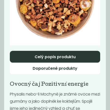
Momentálně
Káva -
nedostupné
Supercrema
Kafe čekankové
espresso No.1
instantní bez...
1 290
990,91
Kč
/ Kg
Kč
/ Kg
Celý popis produktu
Doporučené produkty
Ovocný čaj Pozitivní energie
Physalis nebo-li Mochyně je známé ovoce mezi
gurmány a jako doplněk ke koktejlům. Spojili
Momentálně
Káva - Brazil
nedostupné
jsme jeho jedinečný vzhled a chuť se
Cerrado Dulce