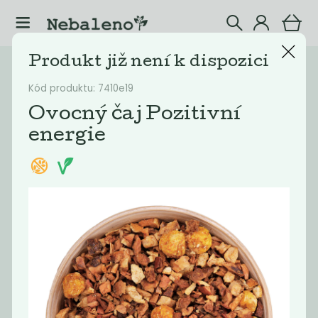
Produkt již není k dispozici
Katalog
Potraviny
Kód produktu: 7410e19
Filtrovat produkty
20
Ovocný čaj Pozitivní
energie
Doporučené
Nejlevnější
Nejdražší
Nejprodávaněj