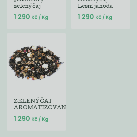
Jasmínový
Ovocný čaj
zelený čaj
Lesní jahoda
1 290
1 290
Kč
/ Kg
Kč
/ Kg
ZELENÝ ČAJ
AROMATIZOVANÝ...
1 290
Kč
/ Kg