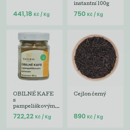
instantní 100g
441,18
750
Kč
/ Kg
Kč
/ Kg
OBILNÉ KAFE
Cejlon černý
s
pampeliškovým...
722,22
890
Kč
/ Kg
Kč
/ Kg