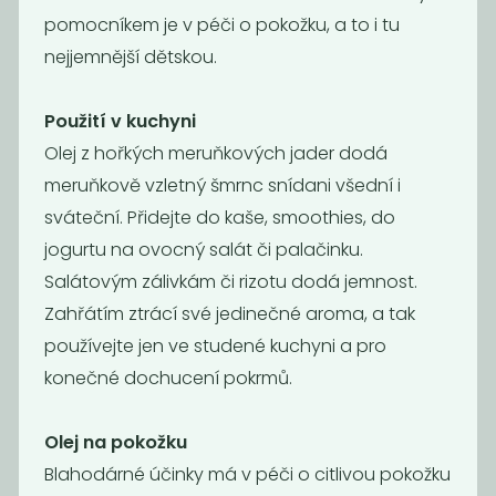
pomocníkem je v péči o pokožku, a to i tu
nejjemnější dětskou.
Použití v kuchyni
Olej z hořkých meruňkových jader dodá
meruňkově vzletný šmrnc snídani všední i
sváteční. Přidejte do kaše, smoothies, do
jogurtu na ovocný salát či palačinku.
Bio
BIO Kokosový
Salátovým zálivkám či rizotu dodá jemnost.
slunečnicový
olej
Zahřátím ztrácí své jedinečné aroma, a tak
olej za...
dezodorizovaný
používejte jen ve studené kuchyni a pro
129
259
Kč
/ Kg
Kč
/ Kg
konečné dochucení pokrmů.
Olej na pokožku
Blahodárné účinky má v péči o citlivou pokožku