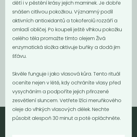
dětí i v pěstění krásy jejich maminek. Je dobře
snášen citlivou pokožkou. Významný podíl
aktivních antioxidantů a tokoferolů rozzáří a
omladí obličej. Po koupeli ještě vlhkou pokožku
celého těla promažte tímto olejem Živá
enzymatická složka aktivuje buňky a dodá jim
Olivový olej -
Dýňový olej
extra
šťávu.
panenský...
479
1 190
Kč
/ Kg
Kč
/ Kg
Skvěle funguje i jako vlasová kůra. Tento rituál
oceníte nejen v létě, kdy ochráníte vlasy před
vysycháním a podpoříte jejich přirozené
zesvětlení sluncem. Vetřete lžíci meruňkového
oleje do vlhkých vlasových délek. Nechte
působit alespoň 30 minut a poté opláchněte.
Nebaleno