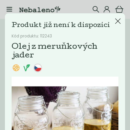
Produkt již není k dispozici
Katalog
Potraviny
Kód produktu: 112243
Filtrovat produkty
8
Olej z meruňkových
jader
Doporučené
Nejlevnější
Nejdražší
Nejprodávaněj