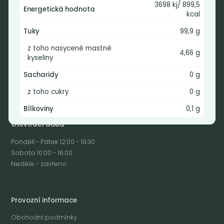
3698 kj/ 899,5
Nebaleno s.r.o.
Energetická hodnota
kcal
Bezobalové vegan potraviny
Tuky
99,9 g
drogerie a minikavárna
Jaromírova 495/16
z toho nasycené mastné
4,66 g
kyseliny
Praha 2 - Nusle
128 00
Sacharidy
0 g
Tel.: (+420) 723 736 413
z toho cukry
0 g
Email:
info@nebaleno.eu
Bílkoviny
0,1 g
Otevírací doba
Pondělí - Pátek 12:00 - 19:30
Sobota 10:00 - 16:00
Neděle - zavřeno
Provozní informace
Obchodní podmínky