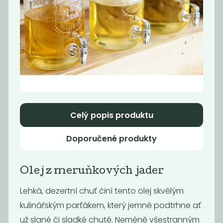
Ocet lihový 10%
Jablečný ocet
55
59
Kč
/ Kg
Kč
/ Kg
Celý popis produktu
Doporučené produkty
Olej z meruňkových jader
Vinný ocet
Vinný ocet bílý
Lehká, dezertní chuť činí tento olej skvělým
červený 6%
6%
kulinářským parťákem, který jemně podtrhne ať
60
65
Kč
/ Kg
Kč
/ Kg
už slané či sladké chutě. Neméně všestranným