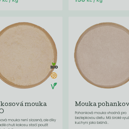
Kč
/ Kg
Kč
/ Kg
kosová mouka
Mouka pohanko
O
Pohanková mouka vhodná pro
bezlepkovou dietu. Má široké využi
ová mouka není slazená, ale díky
kuchyni jako běžná...
dlé chuti kokosu stačí použít