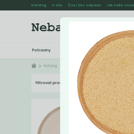
Katalog
O nás
Život bez odpadu
Jak naše rozvo
Potraviny
Drogerie
Kosmetika
Katalog
Potraviny
Prášky
Filtrovat produkty
20
Dopo