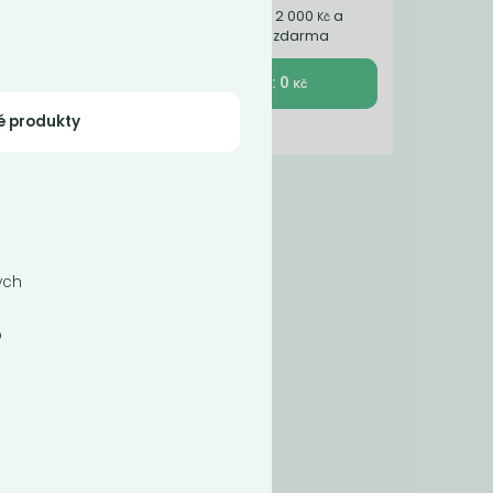
Nakupte ještě za 2 000
a
Kč
získáte dopravu zdarma
K pokladně : 0
Kč
é produkty
o
ých
o