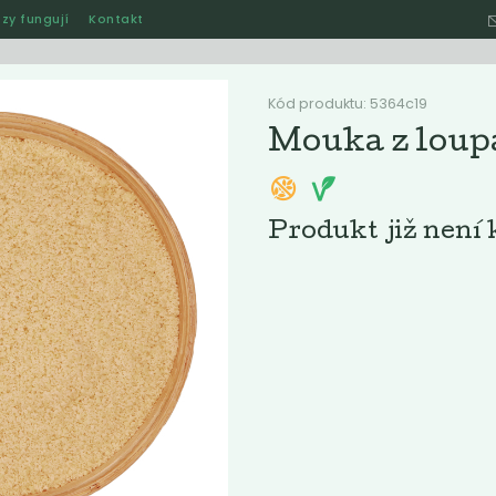
zy fungují
Kontakt
Hle
Kód produktu: 5364c19
Mouka z loup
Ostatní
Akce
Jak naše rozvozy funguj
Produkt již není 
ručené
Nejlevnější
Nejdražší
Nejprodávanější
Nejnověj