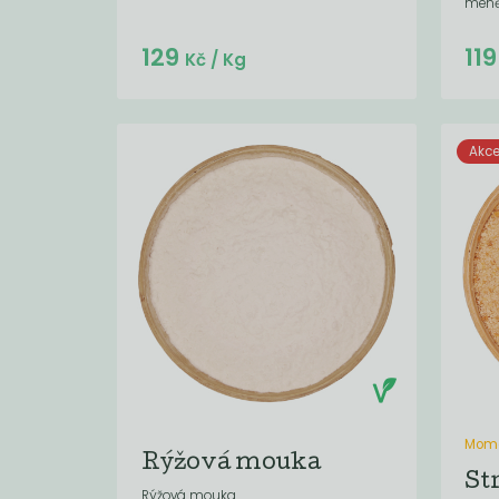
méně 
Do košíku:
129
11
(21,93
)
Kč
Kč
/ Kg
Akc
Mome
Rýžová mouka
St
Rýžová mouka