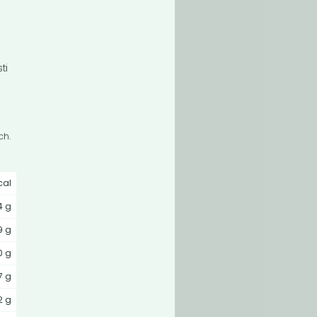
ti
ch.
vý
cal
4 g
 20%
9 g
0 g
7 g
2 g