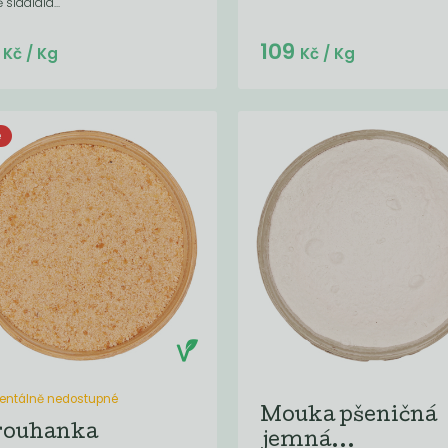
sladidla...
Do košíku:
Do košíku:
9
109
(44,03
)
(49,05
)
Kč
Kč
Kč
/ Kg
Kč
/ Kg
e
ntálně nedostupné
Mouka pšeničná
rouhanka
jemná...