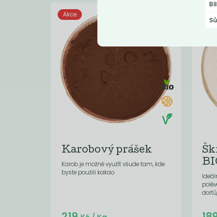
Bí
Akce
Sů
Karobový prášek
Šk
BI
Karob je možné využít všude tam, kde
byste použili kakao.
Ideá
polév
dortů
Do košíku:
219
18
(219
)
Kč