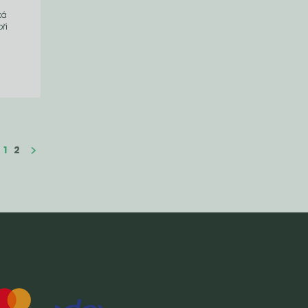
ká
ři
1
2