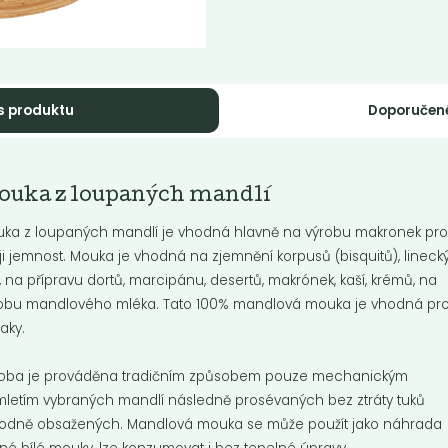
s produktu
Doporučen
Momentálně nedostupné
ktin
ouka z loupaných mandlí
Kakaový prášek
sový pektin je skvělý pro přírodní a
BIO
ka z loupaných mandlí je vhodná hlavně na výrobu makronek pr
vé zahušťování marmelád.
ji jemnost. Mouka je vhodná na zjemnění korpusů (bisquitů), lineck
t, na přípravu dortů, marcipánu, desertů, makrónek, kaší, krémů, na
obu mandlového mléka. Tato 100% mandlová mouka je vhodná pr
iaky.
Do košíku:
399
629
(1 399
)
Kč
Kč
/ Kg
Kč
/ Kg
oba je prováděna tradičním způsobem pouze mechanickým
letím vybraných mandlí následně prosévaných bez ztráty tuků
rodně obsažených. Mandlová mouka se může použít jako náhrada