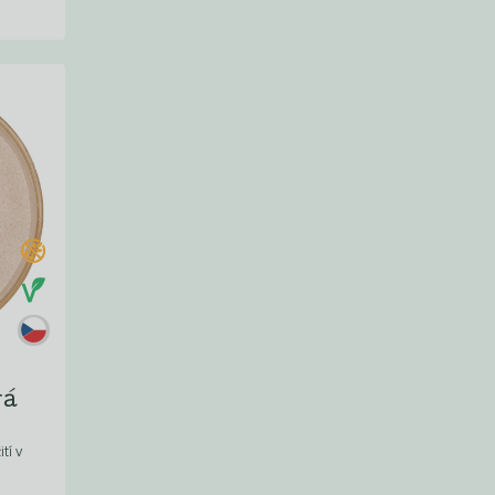
vá
tí v