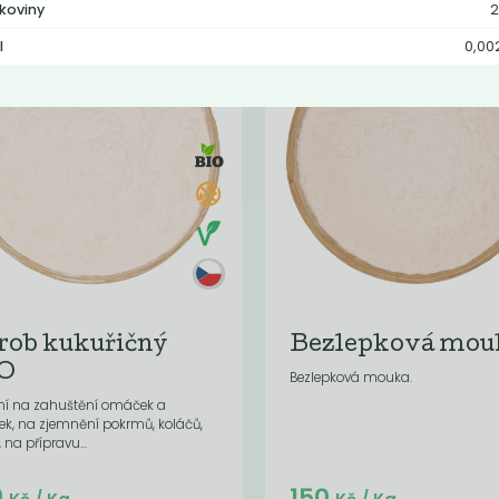
lkoviny
2
l
0,00
rob kukuřičný
Bezlepková mou
O
Bezlepková mouka.
lní na zahuštění omáček a
ek, na zjemnění pokrmů, koláčů,
, na přípravu...
Do košíku:
Do košíku:
9
150
(68,04
)
(11,21
)
Kč
Kč