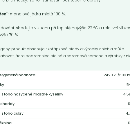
né bílé mouky, lze konzumovat i bez tepelné úpravy.
žení:
mandlová jádra mletá 100 %.
adování: skladujte v suchu při teplotě nejvýše 22 °C a relativní vlhkos
výše 70 %.
rgeny: produkt obsahuje skořápkové plody a výrobky z nich a může
ahovat jádra podzemnice olejné a sezamová semena a výrobky z ni
ding vanilkový
Puding čokoládo
ergetická hodnota
2423 kJ/603 k
O
BIO
ky
5
pkový vanilkový pudink s bio
Bezlepkový čokoládový pudink s
z toho nasycené mastné kyseliny
4,5
bon mletou vanilkou
bio kakaa
charidy
1
Do košíku:
Do košíku:
9
399
(75,81
)
(39,90
)
Kč
Kč
z toho cukry
4,
Kč
/ Kg
Kč
/ Kg
áknina
1