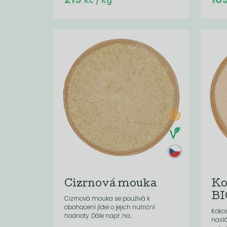
Kč
/ Kg
Cizrnová mouka
Ko
BI
Cizrnová mouka se používá k
obohacení jídel o jejich nutriční
Kokos
hodnoty. Dále např. na...
naslá