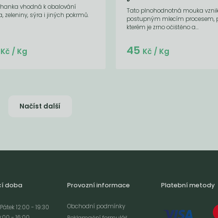
uhanka vhodná k obalování
Tato plnohodnotná mouka vzni
 zeleniny, sýra i jiných pokrmů.
postupným mlecím procesem, p
kterém je zrno očištěno a...
Do košíku:
5
45
(45
)
Kč
Kč
/ Kg
Kč
/ Kg
Načíst další
cí doba
Provozní informace
Platební metody
Obchodní podmínky
Pátek 12:00 - 19:30
:00 - 16:00
Reklamační formulář