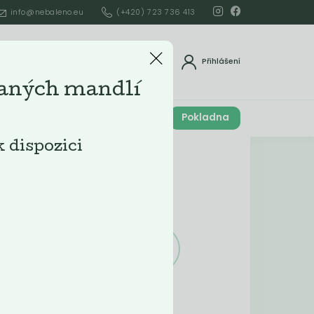
info@nebaleno.eu
(+420) 723 736 413
dat
Přihlášení
aných mandlí
Cena celkem
Pokladna
í
0
Kč
k dispozici
Obsah košíku
ší
Obsah košíku
je prázdný