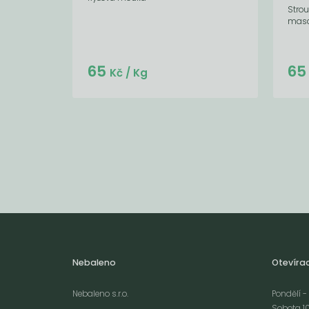
Stro
masa,
Do košíku:
65
6
(65
)
Kč
Kč
/ Kg
Nebaleno
Otevíra
Nebaleno s.r.o.
Pondělí - 
Sobota 10