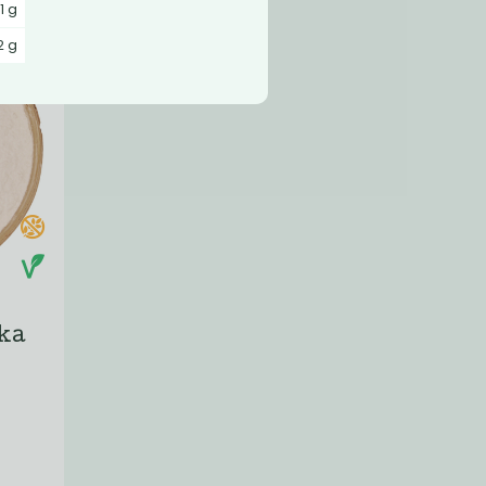
1 g
2 g
ka