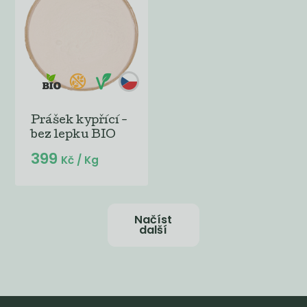
Prášek kypřící -
bez lepku BIO
399
Kč
/ Kg
Načíst
další