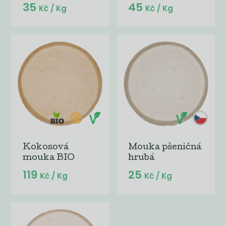
35
45
Kč
/ Kg
Kč
/ Kg
Kokosová
Mouka pšeničná
mouka BIO
hrubá
119
25
Kč
/ Kg
Kč
/ Kg