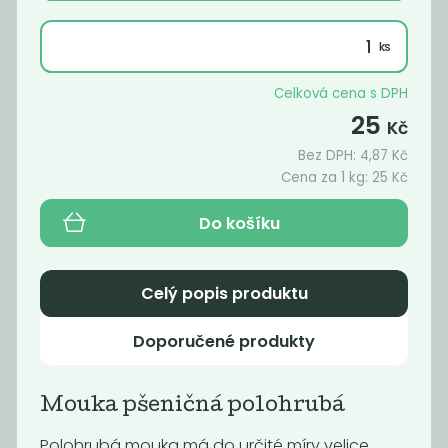
629
65
Kč
/ Kg
Kč
/ Kg
Celková cena s DPH
Akce
25
Kč
Bez DPH:
4,87
Kč
Cena za 1 kg:
25
Kč
Do košíku
Celý popis produktu
Žitná mouka
Karobový
chlebová tmavá
prášek
Doporučené produkty
29
219
Kč
/ Kg
Kč
/ Kg
Mouka pšeničná polohrubá
Polohrubá mouka má do určité míry velice