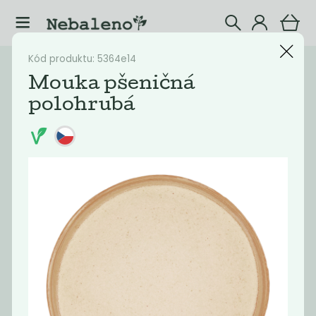
Kód produktu: 5364e14
Katalog
Potraviny
Mouka pšeničná
polohrubá
Filtrovat produkty
20
Doporučené
Nejlevnější
Nejdražší
Nejprodávaněj