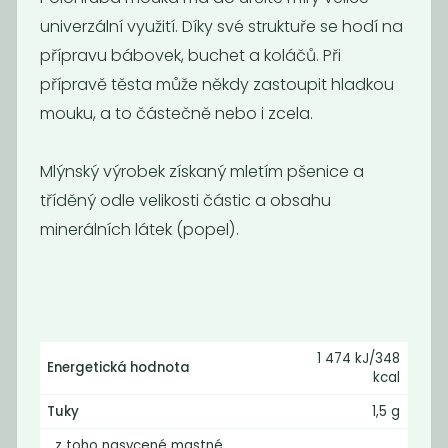
univerzální využití. Díky své struktuře se hodí na
přípravu bábovek, buchet a koláčů. Při
přípravě těsta může někdy zastoupit hladkou
mouku, a to částečně nebo i zcela.
Mlýnský výrobek získaný mletím pšenice a
Mouka pšeničná
Bezlepková
tříděný odle velikosti částic a obsahu
polohrubá
mouka
minerálních látek (popel).
25
150
Kč
/ Kg
Kč
/ Kg
1 474 kJ/348
Energetická hodnota
kcal
Tuky
1,5 g
z toho nasycené mastné