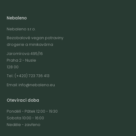
Nebaleno
Nebaleno s.r.o.
Bezobalové vegan potraviny
drogerie a minikavárna
Jaromírova 495/16
Praha 2 - Nusle
128 00
Tel.: (+420) 723 736 413
Email:
info@nebaleno.eu
Otevírací doba
Pondělí - Pátek 12:00 - 19:30
Sobota 10:00 - 16:00
Neděle - zavřeno