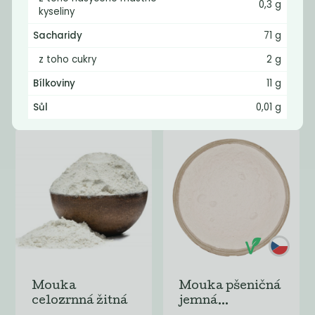
0,3 g
kyseliny
Sacharidy
71 g
Cizrnová
Pektin
z toho cukry
2 g
mouka
Bílkoviny
11 g
129
1 399
Kč
/ Kg
Kč
/ Kg
Sůl
0,01 g
Mouka
Mouka pšeničná
celozrnná žitná
jemná...