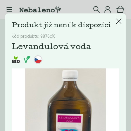
Produkt již není k dispozici
Katalog
Kosmetika
Kód produktu: 9876c10
Filtrovat produkty
4
Levandulová voda
Doporučené
Nejlevnější
Nejdražší
Nejprodávaněj