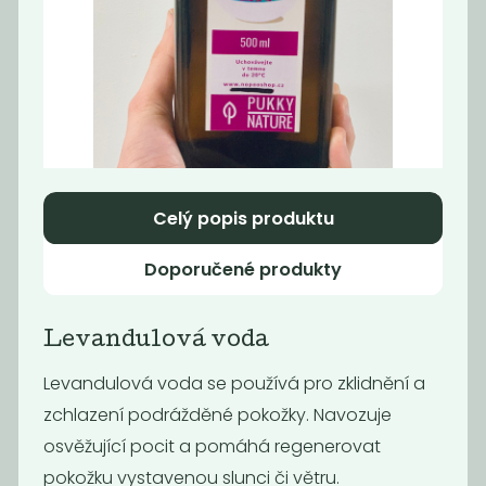
Tekutý šampón
Tekuté mýdlo
Tierra Verde...
na ruce Tierra...
299
199
Kč
/ Kg
Kč
/ Kg
Celý popis produktu
Doporučené produkty
Levandulová voda
Levandulová voda se používá pro zklidnění a
Momentálně
zchlazení podrážděné pokožky. Navozuje
Hygienický gel
nedostupné
na ruce
osvěžující pocit a pomáhá regenerovat
Tekutý šampón
pokožku vystavenou slunci či větru.
Tierra Verde...