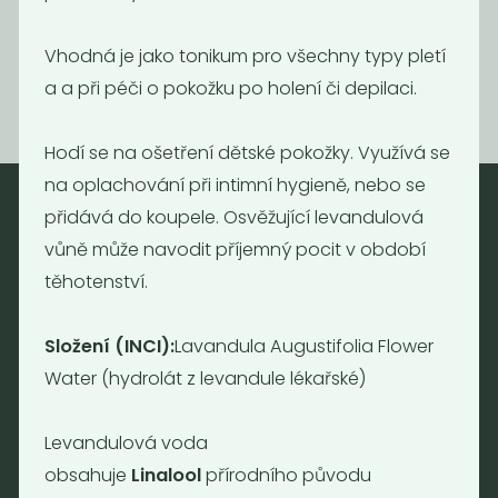
299
690
Kč
/ Kg
Kč
/ Kg
Vhodná je jako tonikum pro všechny typy pletí
a a při péči o pokožku po holení či depilaci.
Hodí se na ošetření dětské pokožky. Využívá se
na oplachování při intimní hygieně, nebo se
přidává do koupele.
Osvěžující levandulová
vůně může navodit příjemný pocit v období
Nebaleno
těhotenství.
Nebaleno s.r.o.
Bezobalové vegan potraviny
Složení (INCI):
Lavandula Augustifolia Flower
drogerie a minikavárna
Water (hydrolát z levandule lékařské)
Jaromírova 495/16
Praha 2 - Nusle
128 00
Levandulová voda
Tel.: (+420) 723 736 413
obsahuje
Linalool
přírodního původu
Email:
info@nebaleno.eu