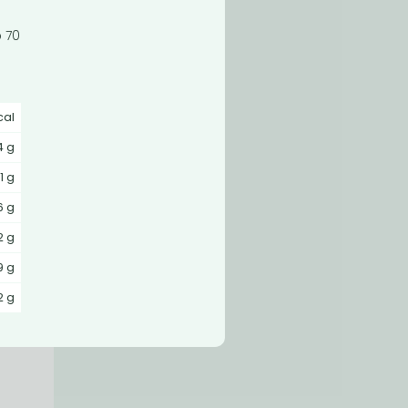
o 70
cal
4 g
1 g
6 g
2 g
9 g
2 g