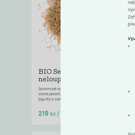
neb
Vyr
Zah
pře
Vyu
BIO Sezam světlý
Se
neloupaný
ne
Sezamové semínko se hodí na sladké i
Čern
slané pečení, jako posypka na kaše,
výraz
jogurty a saláty.
Do košíku:
219
21
(219
)
Kč
Kč
/ Kg
Slo