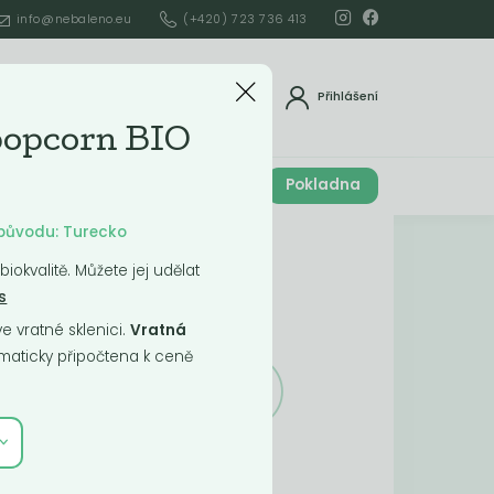
info@nebaleno.eu
(+420) 723 736 413
dat
Přihlášení
popcorn BIO
Cena celkem
Pokladna
í
0
Kč
ě původu: Turecko
Obsah košíku
iokvalitě. Můžete jej udělat
s
ší
 vratné sklenici.
Vratná
aticky připočtena k ceně
Obsah košíku
je prázdný