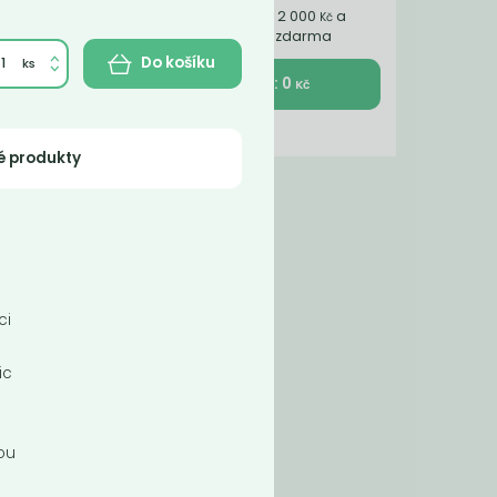
Nakupte ještě za 2 000
a
Kč
získáte dopravu zdarma
Do košíku
K pokladně : 0
Kč
é produkty
vá.
maci
ci
ic
nou