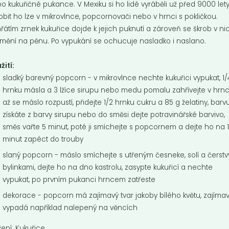
o kukuřičné pukance. V Mexiku si ho lidé vyráběli už před 9000 lety
obit ho lze v mikrovlnce, popcornovači nebo v hrnci s pokličkou.
řátím zrnek kukuřice dojde k jejich puknutí a zároveň se škrob v ni
mění na pěnu. Po vypukání se ochucuje nasladko i naslano.
žití:
sladký barevný popcorn - v mikrovlnce nechte kukuřici vypukat, 1/
hrnku másla a 3 lžíce sirupu nebo medu pomalu zahřívejte v hrnci
až se máslo rozpustí, přidejte 1/2 hrnku cukru a 85 g želatiny, barv
získáte z barvy sirupu nebo do směsi dejte potravinářské barvivo,
zam černý
Chia semínka B
směs vařte 5 minut, poté ji smíchejte s popcornem a dejte ho na 
loupaný BIO
Velmi zajímavou vlastností sem
minut zapéct do trouby
chia je vysoký obsah vlákniny a j
ý sezam je chuťově o něco
slaný popcorn - máslo smíchejte s utřeným česneke, solí a čerst
schopnost...
nější než světlý.
bylinkami, dejte ho na dno kastrolu, zasypte kukuřicí a nechte
vypukat, po prvním pukanci hrncem zatřeste
Do košíku:
Do košíku:
9
240
(76,65
)
(240
)
Kč
Kč
Kč
/ Kg
Kč
/ Kg
dekorace - popcorn má zajímavý tvar jakoby bílého květu, zajíma
vypadá například nalepený na věncích
žení: Kukuřice