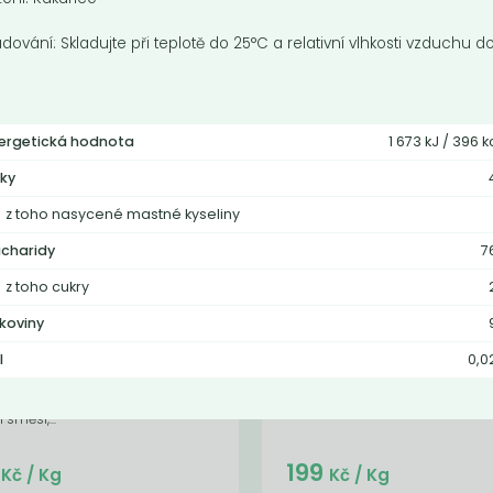
adování: Skladujte při teplotě do 25°C a relativní vlhkosti vzduchu d
ergetická hodnota
1 673 kJ / 396 k
ky
z toho nasycené mastné kyseliny
charidy
7
z toho cukry
unečnicové
Mák modrý
lkoviny
mínko BIO
Semínka máku jsou vhodná pro
l
0,0
přípravu makových nápln,
ečnicová semínka jsou chutným
pomazánek, či různých posypů
acením chlebů a pečiva, sušenek,
 směsí,...
Do košíku:
Do košíku:
5
199
(85
)
(199
)
Kč
Kč
Kč
/ Kg
Kč
/ Kg