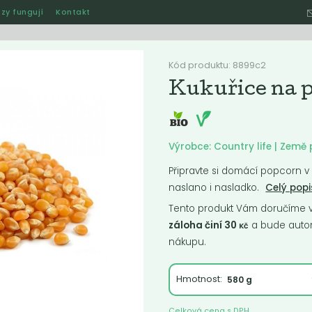
zy fungují
Kontakt
Hle
Kód produktu: 8899c2
Kukuřice na 
Ostatní
Akce
Jak naše rozvozy funguj
Výrobce: Country life | Zem
Připravte si domácí popcorn v b
naslano i nasladko.
Celý popi
ručené
Nejlevnější
Nejdražší
Nejprodávanější
Nejnověj
Tento produkt Vám doručíme ve
záloha činí 30
a bude autom
Kč
nákupu.
Hmotnost:
Celková cena s DPH