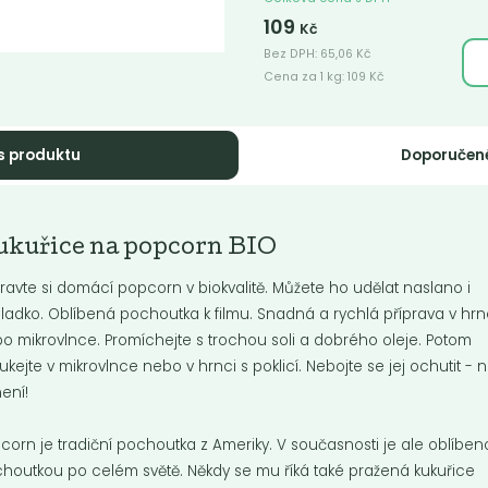
109
Kč
Bez DPH:
65,06
Kč
Cena za 1 kg:
109
Kč
s produktu
Doporučen
ěné semínko
Dýňové semínko
ědé
loupané
ukuřice na popcorn BIO
lněné semínko se používá jako
Dýňová semínka jsou velice zdra
ace chlebů a pečiva, kterým
Můžeme je použít k přímé konzu
pravte si domácí popcorn v biokvalitě. Můžete ho udělat naslano i
eň dodává...
samotné i v...
ladko. Oblíbená pochoutka k filmu. Snadná a rychlá příprava v hrn
o mikrovlnce. Promíchejte s trochou soli a dobrého oleje. Potom
Do košíku:
Do košíku:
0
250
(31,50
)
(62,65
)
Kč
Kč
Kč
/ Kg
Kč
/ Kg
ukejte v mikrovlnce nebo v hrnci s poklicí. Nebojte se jej ochutit - n
není!
corn je tradiční pochoutka z Ameriky. V současnosti je ale oblíbe
houtkou po celém světě. Někdy se mu říká také pražená kukuřice