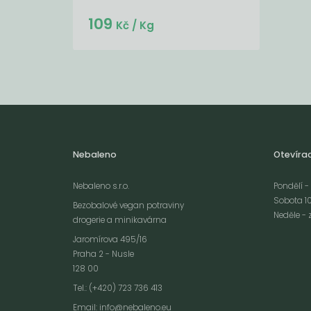
Do košíku:
109
(109
)
Kč
Kč
/ Kg
Nebaleno
Otevíra
Nebaleno s.r.o.
Pondělí - 
Sobota 10
Bezobalové vegan potraviny
Neděle - 
drogerie a minikavárna
Jaromírova 495/16
Praha 2 - Nusle
128 00
Webové stránky používají k poskytování služeb, personalizaci reklam a 
Tel.: (+420) 723 736 413
návštěvnosti soubory cookies. Následující volbou souhlasíte s využívání
Email:
info@nebaleno.eu