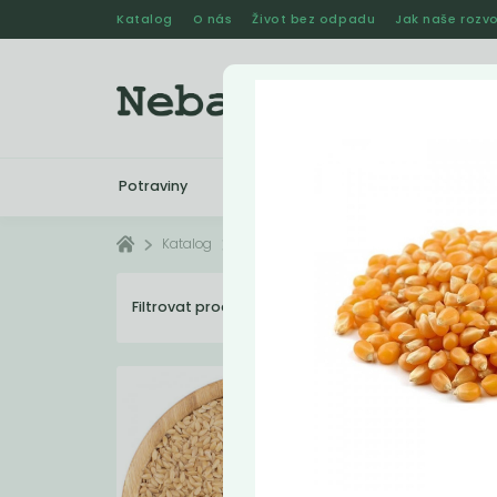
Katalog
O nás
Život bez odpadu
Jak naše rozvo
Potraviny
Drogerie
Kosmetika
Katalog
Potraviny
Semínka
Filtrovat produkty
10
Dopo