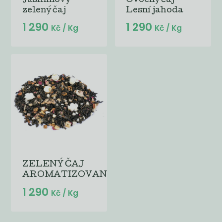
Jasmínový
Ovocný čaj
zelený čaj
Lesní jahoda
1 290
1 290
Kč
/ Kg
Kč
/ Kg
ZELENÝ ČAJ
AROMATIZOVANÝ...
1 290
Kč
/ Kg