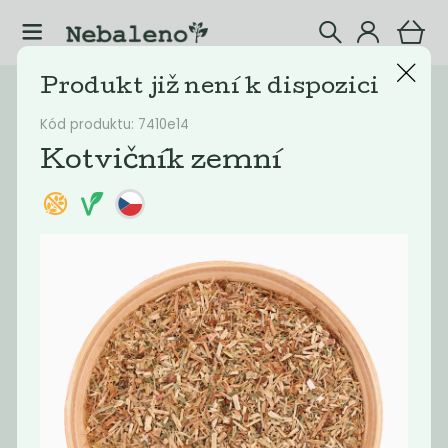
Produkt již není k dispozici
Katalog
Potraviny
Kód produktu: 7410e14
Filtrovat produkty
20
Kotvičník zemní
Doporučené
Nejlevnější
Nejdražší
Nejprodávaněj