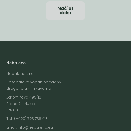
Načíst
další
Nebaleno
Nebaleno s.r.o.
Bezobalové vegan potraviny
drogerie a minikavárna
Jaromírova 495/16
Praha 2 - Nusle
128 00
Tel.: (+420) 723 736 413
Email:
info@nebaleno.eu