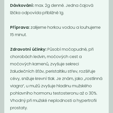
Káva -
Dávkování:
max. 2g denně. Jedna čajová
ARABICA
lžička odpovída přibližně 1g.
WATER
DECAF...
1 590
1 490
Příprava:
zalijeme horkou vodou a louhujeme
Kč
/ Kg
Kč
/ Kg
15 minut.
Zdravotní účinky:
Působí močopudně, při
chorobách ledvin, močových cest a
močových kamenů, zvyšuje sekreci
žaludečních šťáv, peristaltiku střev, rozšiřuje
cévy, snižuje krevní tlak. Je znám, jako ,,rostlinná
viagra“, u mužů zvyšuje hladinu mužského
pohlavního hormonu testosteronu až o 30%.
Momentálně
Momentálně
nedostupné
nedostupné
Vhodný při mužské neplodnosti a hypertrofii
OBILNÉ KAFE
ŠPALDOVÉ
prostaty.
intensive 170g
KAFE -