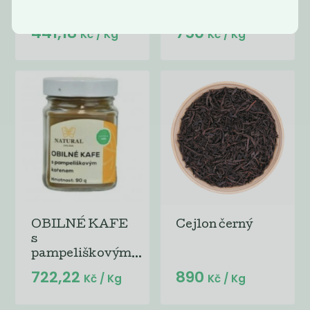
instantní 100g
441,18
750
Kč
/ Kg
Kč
/ Kg
OBILNÉ KAFE
Cejlon černý
s
pampeliškovým...
722,22
890
Kč
/ Kg
Kč
/ Kg