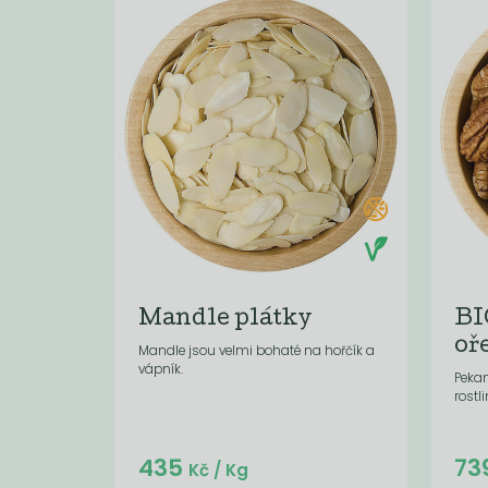
Mandle plátky
BI
oř
Mandle jsou velmi bohaté na hořčík a
vápník.
Pekan
rostl
Do košíku:
435
73
(62,25
)
Kč
Kč
/ Kg