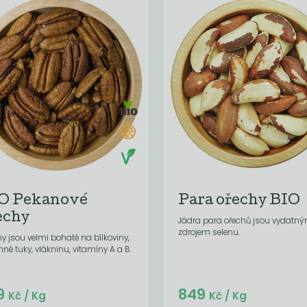
O Pekanové
Para ořechy BIO
echy
Jádra para ořechů jsou vydatn
zdrojem selenu.
y jsou velmi bohaté na bílkoviny,
inné tuky, vlákninu, vitamíny A a B.
Do košíku:
Do košíku:
9
849
(118,24
)
(178,29
)
Kč
Kč
Kč
/ Kg
Kč
/ Kg