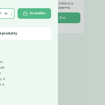
Nakupte ještě za 2 000
a
Kč
získáte dopravu zdarma
Do košíku
K pokladně : 0
Kč
é produkty
ření
ím
ědé
m
ny a
i a
.