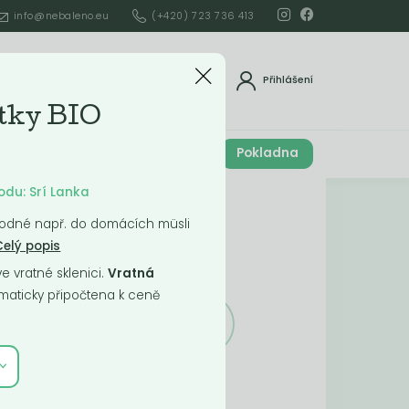
info@nebaleno.eu
(+420) 723 736 413
dat
Přihlášení
tky BIO
Cena celkem
Pokladna
í
0
Kč
odu: Srí Lanka
Obsah košíku
 vhodné např. do domácích müsli
Celý popis
ší
 vratné sklenici.
Vratná
aticky připočtena k ceně
Obsah košíku
je prázdný