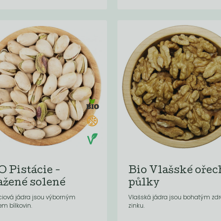
O Pistácie -
Bio Vlašské ořec
ažené solené
půlky
ciová jádra jsou výborným
Vlašská jádra jsou bohatým zd
em bílkovin.
zinku.