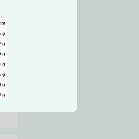
cal
5 g
2 g
4 g
6 g
5 g
4 g
tlinné
5 g
erolu.