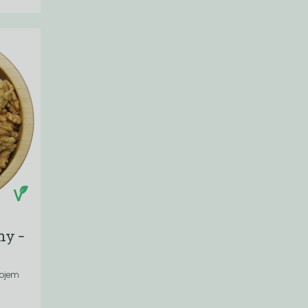
hy -
rojem