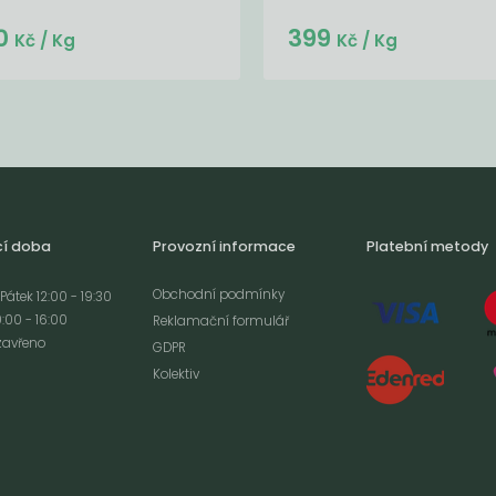
Do košíku:
Do košíku:
0
399
(780
)
(399
)
Kč
Kč
Kč
/ Kg
Kč
/ Kg
cí doba
Provozní informace
Platební metody
Obchodní podmínky
Pátek 12:00 - 19:30
:00 - 16:00
Reklamační formulář
zavřeno
GDPR
Kolektiv
analýze
m cookies a použití