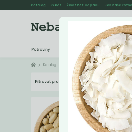
Katalog
O nás
Život bez odpadu
Jak naše rozvo
Potraviny
Drogerie
Kosmetika
Katalog
Potraviny
Ořechy
Filtrovat produkty
12
Dopo