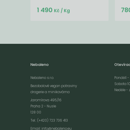
Do košíku:
1 490
78
(135
)
Kč
Kč
/ Kg
Nebaleno
Otevíra
Nebaleno s.r.o.
Pondělí - 
Sobota 10
Bezobalové vegan potraviny
Neděle - 
drogerie a minikavárna
Jaromírova 495/16
Praha 2 - Nusle
128 00
Webové stránky používají k poskytování služeb, personalizaci reklam a 
Tel.: (+420) 723 736 413
návštěvnosti soubory cookies. Následující volbou souhlasíte s využívání
Email:
info@nebaleno.eu