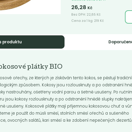
26,28
Kč
Bez DPH:
22,85
Kč
Cena za 1 kg:
219
Kč
s produktu
Doporučen
šu
Kokos strouhaný
 mají oproti jiným ořechům méně
Strouhaný kokos na pečení a va
okosové plátky BIO
í.
nebo jen tak na chuť.
osové ořechy, ze kterých je získáván tento kokos, se pěstují tradičn
logickým způsobem. Kokosy jsou rozlousknuty a po odstranění hn
pky nastrouhány, ošetřeny vodní parou a šetrně usušeny. Po ruční
Do košíku:
Do košíku:
9
159
(429
)
(159
)
Kč
Kč
Kč
/ Kg
Kč
/ Kg
ru jsou kokosy rozlousknuty a po odstranění hnědé slupky nakráje
rně usušeny. Kokosové plátky mají příjemnou kokosovou chuť a vůn
eme je použít do müsli směsí, stolních směsí ořechů a sušeného
ce, ovocných salátů, kari směsí a ke zdobení nepečených dezertů