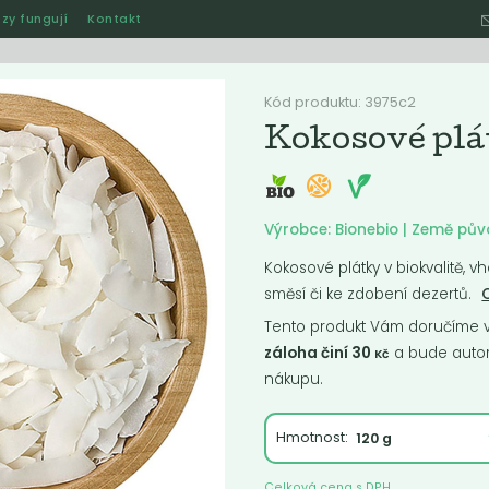
zy fungují
Kontakt
Hle
Kód produktu: 3975c2
Kokosové plá
Ostatní
Akce
Jak naše rozvozy funguj
Výrobce: Bionebio | Země pův
Kokosové plátky v biokvalitě,
směsí či ke zdobení dezertů.
ručené
Nejlevnější
Nejdražší
Nejprodávanější
Nejnověj
Tento produkt Vám doručíme ve
záloha činí 30
a bude autom
Kč
nákupu.
Hmotnost:
Celková cena s DPH