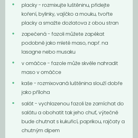
placky - rozmixujte luštěninu, přidejte
koření, bylinky, vajíčko a mouku, tvořte
placky a smažte dozlatova z obou stran
zapečená - fazoli můžete zapékat
Sójové boby BIO
Čočka zelená
podobně jako mleté maso, např. na
velká BIO
lasagne nebo musaku
119
119
Kč
/ Kg
Kč
/ Kg
v omáčce - fazole může skvěle nahradit
maso v omáčce
kaše - rozmixovaná luštěnina slouží dobře
jako příloha
salát - vychlazenou fazoli lze zamíchat do
salátu a obohatit tak jeho chuť, výtečně
bude chutnat s kukuřicí, paprikou, rajčaty a
chutným dipem