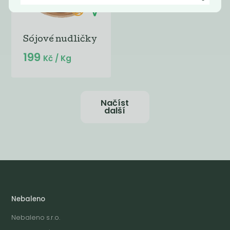
Sójové nudličky
199
Kč
/ Kg
Načíst
další
Nebaleno
Nebaleno s.r.o.