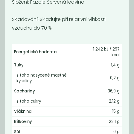
Složení:
Fazole červená ledvina
Skladování:
Skladujte při relativní vlhkosti
vzduchu do 70 %.
1 242 kJ / 297
Energetická hodnota
kcal
Fazole bílá
Čočka černá
střední máslová
beluga BIO
Tuky
1,4 g
149
179
Kč
/ Kg
Kč
/ Kg
z toho nasycené mastné
0,2 g
kyseliny
Sacharidy
36,9 g
z toho cukry
2,12 g
Vláknina
15 g
Bílkoviny
22,1 g
Sůl
0 g