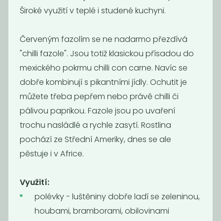
Široké využití v teplé i studené kuchyni.
Červeným fazolím se ne nadarmo přezdívá
"chilli fazole". Jsou totiž klasickou přísadou do
mexického pokrmu chilli con carne. Navíc se
dobře kombinují s pikantními jídly. Ochutit je
můžete třeba pepřem nebo právě chilli či
pálivou paprikou. Fazole jsou po uvaření
Fazole Adzuki
Fazole mungo
trochu nasládlé a rychle zasytí. Rostlina
BIO
pochází ze Střední Ameriky, dnes se ale
95
115
Kč
/ Kg
Kč
/ Kg
pěstuje i v Africe.
Využití:
Novinka
polévky - luštěniny dobře ladí se zeleninou,
houbami, bramborami, obilovinami