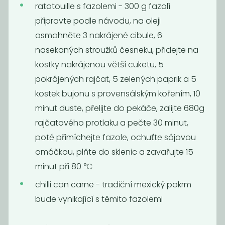
ratatouille s fazolemi - 300 g fazolí
Fazole Borlotti
Sójový granulát
připravte podle návodu, na oleji
129
130
Kč
/ Kg
Kč
/ Kg
osmahněte 3 nakrájené cibule, 6
nasekaných stroužků česneku, přidejte na
kostky nakrájenou větší cuketu, 5
pokrájených rajčat, 5 zelených paprik a 5
kostek bujonu s provensálským kořením, 10
minut duste, přelijte do pekáče, zalijte 680g
rajčatového protlaku a pečte 30 minut,
poté přimíchejte fazole, ochuťte sójovou
omáčkou, plňte do sklenic a zavařujte 15
minut při 80 °C
Cizrna King
Cizrna BIO
139
145
Kč
/ Kg
Kč
/ Kg
chilli con carne - tradiční mexický pokrm
bude vynikající s těmito fazolemi