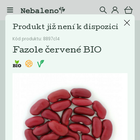
Produkt již není k dispozici
Katalog
Potraviny
Kód produktu: 8897c14
Filtrovat produkty
16
Fazole červené BIO
Doporučené
Nejlevnější
Nejdražší
Nejprodávaněj