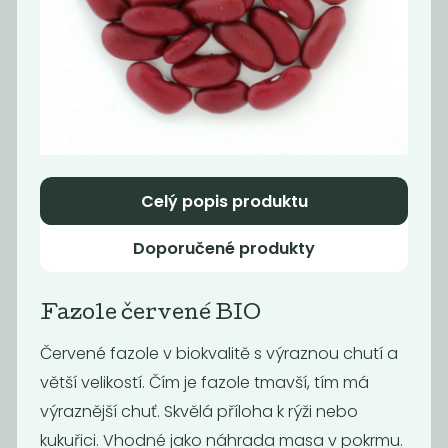
černá fazole
Fazole Adzuki
69
80
Kč
/ Kg
Kč
/ Kg
Celý popis produktu
Doporučené produkty
Fazole červené BIO
Červené fazole v biokvalitě s výraznou chutí a
Hrách zelený
červená čočka
větší velikostí. Čím je fazole tmavší, tím má
půlený BIO
půlená
výraznější chuť. Skvělá příloha k rýži nebo
89
89
Kč
/ Kg
Kč
/ Kg
kukuřici. Vhodné jako náhrada masa v pokrmu.