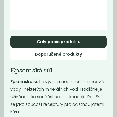
Momentálně
Tekutý šampón
nedostupné
Tierra Verde...
Tekutý šampón
Tierra Verde...
299
299
Kč
/ Kg
Kč
/ Kg
Celý popis produktu
Doporučené produkty
Epsomská sůl
Epsomská sůl
je významnou součástí mořské
vody i některých minerálních vod. Tradičně je
užívána jako součást solí do koupele. Používá
se jako součást receptury pro očistnou jaterní
Tekuté mýdlo
Hygienický gel
kůru.
na ruce Tierra...
na ruce