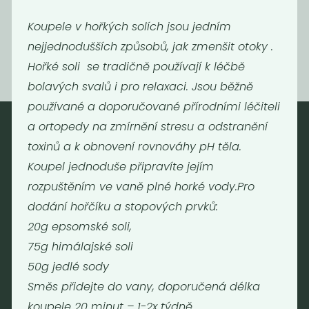
199
690
Kč
/ Kg
Kč
/ Kg
Koupele v hořkých solích jsou jedním
nejjednodušších způsobů, jak zmenšit otoky .
Hořké soli se tradičně používají k léčbě
bolavých svalů i pro relaxaci. Jsou běžně
používané a doporučované přírodními léčiteli
a ortopedy na zmírnění stresu a odstranění
toxinů a k obnovení rovnováhy pH těla.
Nebaleno
Koupel jednoduše připravíte jejím
Nebaleno s.r.o.
rozpuštěním ve vaně plné horké vody.Pro
Bezobalové vegan potraviny
dodání hořčíku a stopových prvků:
drogerie a minikavárna
20g epsomské soli,
Jaromírova 495/16
75g himálajské soli
Praha 2 - Nusle
50g jedlé sody
128 00
Směs přidejte do vany, doporučená délka
Tel.: (+420) 723 736 413
koupele 20 minut – 1-2x týdně
Email:
info@nebaleno.eu