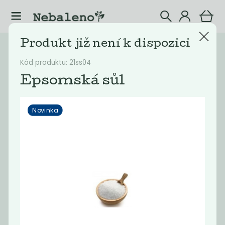
Produkt již není k dispozici
Katalog
Kosmetika
Kód produktu: 21ss04
Filtrovat produkty
4
Epsomská sůl
Novinka
Doporučené
Nejlevnější
Nejdražší
Nejprodávaněj